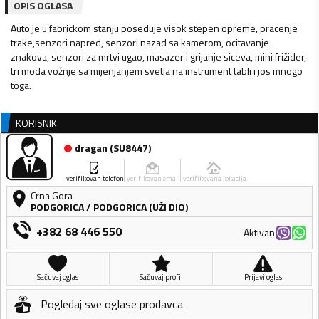
OPIS OGLASA
Auto je u fabrickom stanju poseduje visok stepen opreme, pracenje
trake,senzori napred, senzori nazad sa kamerom, ocitavanje
znakova, senzori za mrtvi ugao, masazer i grijanje siceva, mini frižider,
tri moda vožnje sa mijenjanjem svetla na instrument tabli i jos mnogo
toga.
KORISNIK
dragan
(
SU8447
)
verifikovan telefon
verifikovan email
verifikovana lokacija
Crna Gora
PODGORICA
/
PODGORICA (UŽI DIO)
+382 68 446 550
Aktivan
Sačuvaj oglas
Sačuvaj profil
Prijavi oglas
Pogledaj sve oglase prodavca