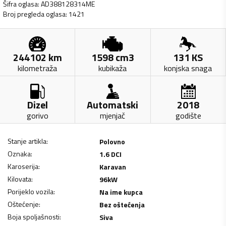
Šifra oglasa
:
AD388128314ME
Broj pregleda oglasa
:
1421
244102
km
1598
cm3
131
KS
kilometraža
kubikaža
konjska snaga
Dizel
Automatski
2018
gorivo
mjenjač
godište
Stanje artikla
:
Polovno
Oznaka
:
1.6 DCI
Karoserija
:
Karavan
Kilovata
:
96
kW
Porijeklo vozila
:
Na ime kupca
Oštećenje
:
Bez oštećenja
Boja spoljašnosti
:
Siva