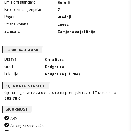
Emisioni standard
:
Euro 6
Broj brzina mjenjača
:
7
Pogon
:
Prednji
Strana volana
:
Lijeva
Zamjena
:
Zamjena za jeftinije
LOKACIJA OGLASA
Država
Crna Gora
Grad
Podgorica
Lokacija
Podgorica (uži dio)
CIJENA REGISTRACIJE
Cijena registracije za ovo vozilo na premijski razred 7 iznosi oko
283.79
€
SIGURNOST
ABS
Airbag za suvozača