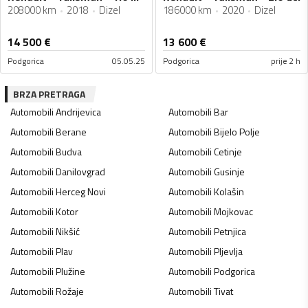
208000 km
2018
Dizel
186000 km
2020
Dizel
14 500
€
13 600
€
Podgorica
05.05.25
Podgorica
prije 2 h
BRZA PRETRAGA
Automobili
Andrijevica
Automobili
Bar
Automobili
Berane
Automobili
Bijelo Polje
Automobili
Budva
Automobili
Cetinje
Automobili
Danilovgrad
Automobili
Gusinje
Automobili
Herceg Novi
Automobili
Kolašin
Automobili
Kotor
Automobili
Mojkovac
Automobili
Nikšić
Automobili
Petnjica
Automobili
Plav
Automobili
Pljevlja
Automobili
Plužine
Automobili
Podgorica
Automobili
Rožaje
Automobili
Tivat