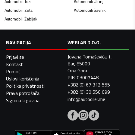
Automobili
Tuzi
Automobili
Ulcinj
Automobili
Zeta
Automobili
Šavnik
Automobili
Žabljak
NAVIGACIJA
WEBLAB D.O.O.
Jovana Tomaševića 1,
Prijavi se
Bar, 85000
Kontakt
Crna Gora
Pomoć
PIB: 03007448
Uslovi korišćenja
+382 (0) 67 312 555
Politika privatnosti
+382 (0) 30 550 099
Prava potrošača
info@autodiler.me
Sigurna trgovina