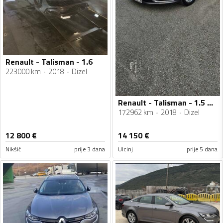
Renault - Talisman - 1.6
223000 km
2018
Dizel
Renault - Talisman - 1.5 DCI
172962 km
2018
Dizel
12 800
€
14 150
€
Nikšić
prije 3 dana
Ulcinj
prije 5 dana