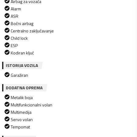
Airbag za vozača
Alarm
ASR
Bočni airbag
Centralno zaključavanje
Child lock
ESP
Kodiran ključ
ISTORIJA VOZILA
Garažiran
DODATNA OPREMA
Metalik boja
Multifunkcionalni volan
Multimedija
Servo volan
Tempomat