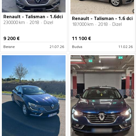
Renault - Talisman - 1.6dci
Renault - Talisman - 1.6 dci
230000 km
2018
Dizel
187000 km
2018
Dizel
9 200
€
11 100
€
Berane
21.07.26
Budva
11.02.26