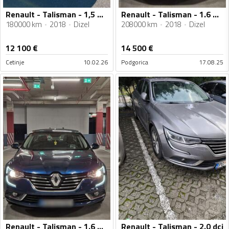
Renault - Talisman - 1,5 DCI
Renault - Talisman - 1.6 DCI
180000 km
2018
Dizel
208000 km
2018
Dizel
12 100
€
14 500
€
Cetinje
10.02.26
Podgorica
17.08.25
Renault - Talisman - 1.6 DCI
Renault - Talisman - 2.0 dci