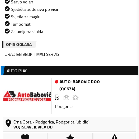
Servo volan
Sjedišta podesiva po visini
Svjetla za maglu
Tempomat
Zatamljena stakla
OPIS OGLASA
URADJEN VELIKI I MALI SERVIS
AUTO PLAC
AUTO-BABOVIC DOO
(
QC674
)
Podgorica
Crna Gora
-
Podgorica
,
Podgorica (uži dio)
VOJISLAVLJEVICA BB