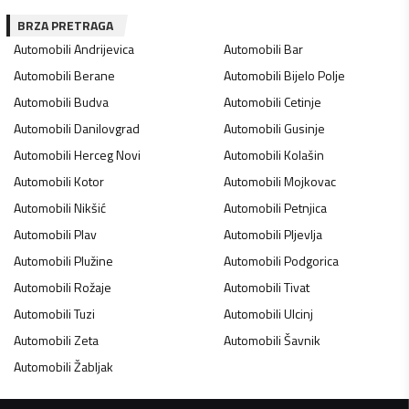
BRZA PRETRAGA
Automobili
Andrijevica
Automobili
Bar
Automobili
Berane
Automobili
Bijelo Polje
Automobili
Budva
Automobili
Cetinje
Automobili
Danilovgrad
Automobili
Gusinje
Automobili
Herceg Novi
Automobili
Kolašin
Automobili
Kotor
Automobili
Mojkovac
Automobili
Nikšić
Automobili
Petnjica
Automobili
Plav
Automobili
Pljevlja
Automobili
Plužine
Automobili
Podgorica
Automobili
Rožaje
Automobili
Tivat
Automobili
Tuzi
Automobili
Ulcinj
Automobili
Zeta
Automobili
Šavnik
Automobili
Žabljak