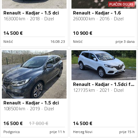
PLAĆEN OGLAS
Renault - Kadjar - 1.5 dci
Renault - Kadjar - 1.6
163000 km
2018
Dizel
260000 km
2016
Dizel
14 500
€
10 900
€
Nikšić
16.08.23
Nikšić
prije 3 dana
Renault - Kadjar - 1.5dci fiksno
127735 km
2021
Dizel
Renault - Kadjar - 1.5 dci
108500 km
2019
Dizel
16 500
€
17 800
€
14 500
€
Podgorica
prije 11 h
Herceg Novi
prije 15 h