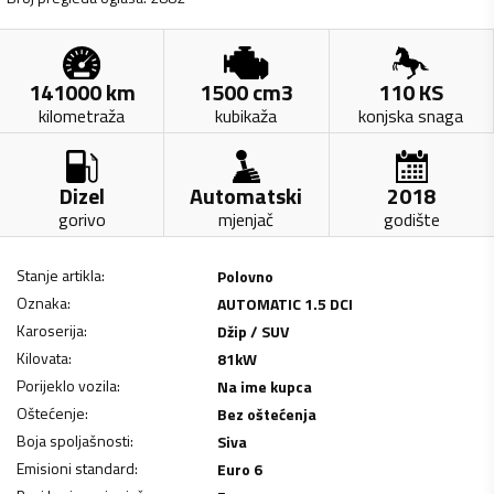
141000
km
1500
cm3
110
KS
kilometraža
kubikaža
konjska snaga
Dizel
Automatski
2018
gorivo
mjenjač
godište
Stanje artikla
:
Polovno
Oznaka
:
AUTOMATIC 1.5 DCI
Karoserija
:
Džip / SUV
Kilovata
:
81
kW
Porijeklo vozila
:
Na ime kupca
Oštećenje
:
Bez oštećenja
Boja spoljašnosti
:
Siva
Emisioni standard
:
Euro 6