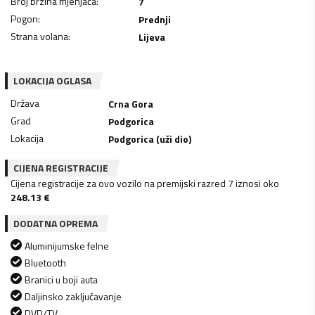
Broj brzina mjenjača
:
7
Pogon
:
Prednji
Strana volana
:
Lijeva
LOKACIJA OGLASA
Država
Crna Gora
Grad
Podgorica
Lokacija
Podgorica (uži dio)
CIJENA REGISTRACIJE
Cijena registracije za ovo vozilo na premijski razred 7 iznosi oko
248.13
€
DODATNA OPREMA
Aluminijumske felne
Bluetooth
Branici u boji auta
Daljinsko zaključavanje
DVD/TV