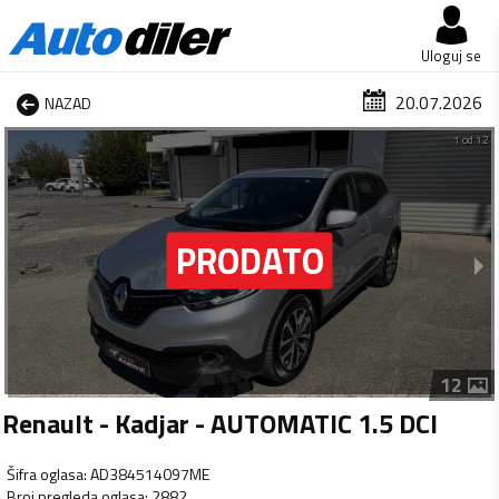
Uloguj se
20.07.2026
NAZAD
1 od 12
12
Renault - Kadjar - AUTOMATIC 1.5 DCI
Šifra oglasa
:
AD384514097ME
Broj pregleda oglasa
:
2882