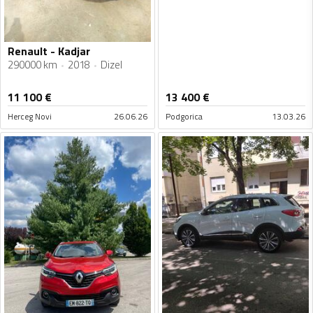
Renault - Kadjar
290000 km
2018
Dizel
11 100
€
13 400
€
Herceg Novi
26.06.26
Podgorica
13.03.26