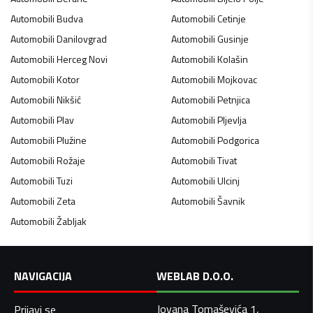
Automobili
Budva
Automobili
Cetinje
Automobili
Danilovgrad
Automobili
Gusinje
Automobili
Herceg Novi
Automobili
Kolašin
Automobili
Kotor
Automobili
Mojkovac
Automobili
Nikšić
Automobili
Petnjica
Automobili
Plav
Automobili
Pljevlja
Automobili
Plužine
Automobili
Podgorica
Automobili
Rožaje
Automobili
Tivat
Automobili
Tuzi
Automobili
Ulcinj
Automobili
Zeta
Automobili
Šavnik
Automobili
Žabljak
NAVIGACIJA
WEBLAB D.O.O.
Jovana Tomaševića 1,
Prijavi se