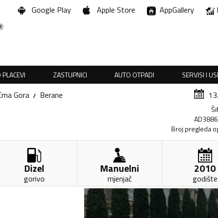
Google Play
Apple Store
AppGallery
 PLACEVI
ZASTUPNICI
AUTO OTPADI
SERVISI I U
Crna Gora
Berane
13
Ši
AD388
Broj pregleda o
Dizel
Manuelni
2010
gorivo
mjenjač
godište