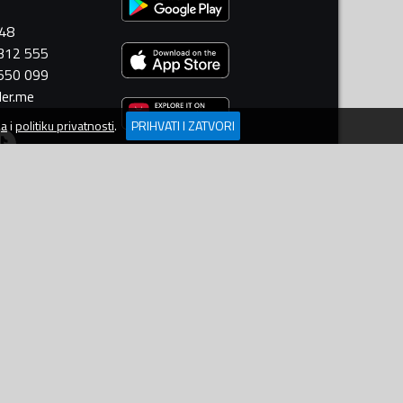
448
 312 555
 550 099
ler.me
ja
i
politiku privatnosti
.
PRIHVATI I ZATVORI