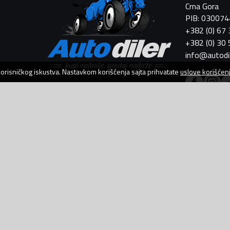
Crna Gora
PIB: 03007
+382 (0) 67
+382 (0) 30
info@autodi
 korisničkog iskustva. Nastavkom korišćenja sajta prihvatate
uslove korišćen
AutoDiler.me je dio
WebLab Grupe
Copyright
©
2026. Sva prava zadržana.