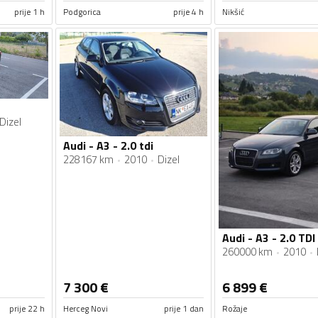
prije 1 h
Podgorica
prije 4 h
Nikšić
Dizel
Audi - A3 - 2.0 tdi
228167 km
2010
Dizel
Audi - A3 - 2.0 TDI
260000 km
2010
7 300
€
6 899
€
prije 22 h
Herceg Novi
prije 1 dan
Rožaje