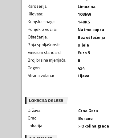
Karoserija
:
Limuzina
Kilovata
:
103
kW
Konjska snaga
:
140
KS
Porijeklo vozila
:
Na ime kupca
Oštećenje
:
Bez oštećenja
Boja spoljašnosti
:
Bijela
Emisioni standard
:
Euro 5
Broj brzina mjenjača
:
6
Pogon
:
4x4
Strana volana
:
Lijeva
LOKACIJA OGLASA
Država
Crna Gora
Grad
Berane
Lokacija
> Okolina grada