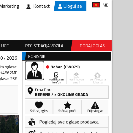
ME
Marketing
Kontakt
Uloguj se
SLUGE
REGISTRACIJA VOZILA
DODAJ OGLAS
KORISNIK
.07.2026
fra oglasa
:
Boban
(
CW079
)
614862ME
glasa
:
358
verifikovan
verifikovan
verifikovana
telefon
email
lokacija
Crna Gora
BERANE
/
> OKOLINA GRADA
Sačuvaj oglas
Sačuvaj profil
Prijavi oglas
Pogledaj sve oglase prodavca