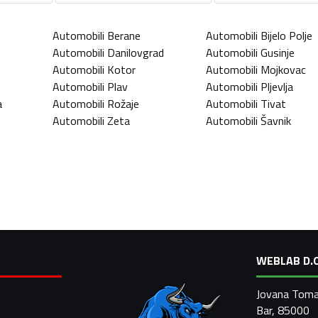
Automobili
Berane
Automobili
Bijelo Polje
Automobili
Danilovgrad
Automobili
Gusinje
Automobili
Kotor
Automobili
Mojkovac
Automobili
Plav
Automobili
Pljevlja
a
Automobili
Rožaje
Automobili
Tivat
Automobili
Zeta
Automobili
Šavnik
WEBLAB D.O
Jovana Toma
Bar, 85000