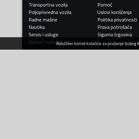
Transportna vozila
Pomoć
Poljoprivredna vozila
Uslovi korišćenja
Radne mašine
Politika privatnosti
Nautika
Prava potrošača
Servis i usluge
Sigurna trgovina
Djelovi i oprema
AutoDiler
koristi kolačiće za pružanje boljeg