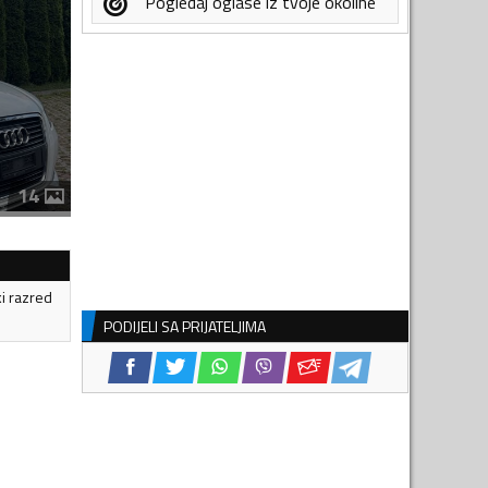
Pogledaj oglase iz tvoje okoline
14
ki razred
PODIJELI SA PRIJATELJIMA