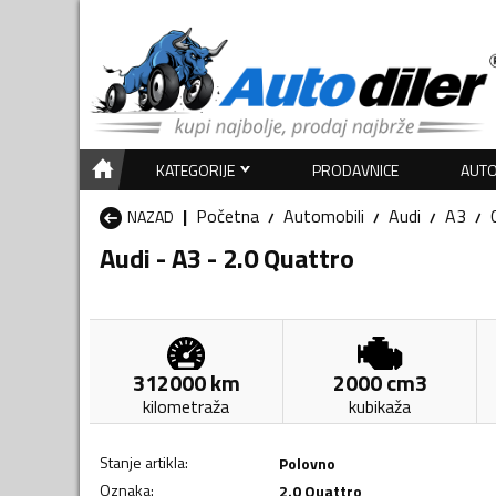
KATEGORIJE
PRODAVNICE
AUTO
Početna
Automobili
Audi
A3
NAZAD
Audi - A3 - 2.0 Quattro
312000
km
2000
cm3
kilometraža
kubikaža
Stanje artikla
:
Polovno
Oznaka
:
2.0 Quattro