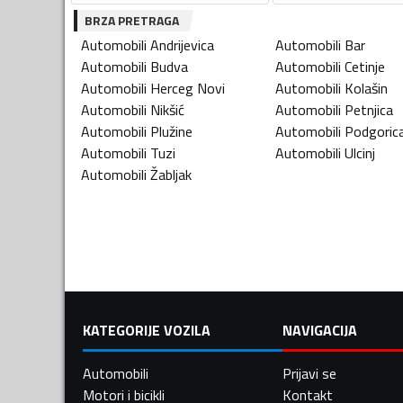
BRZA PRETRAGA
Automobili
Andrijevica
Automobili
Bar
Automobili
Budva
Automobili
Cetinje
Automobili
Herceg Novi
Automobili
Kolašin
Automobili
Nikšić
Automobili
Petnjica
Automobili
Plužine
Automobili
Podgoric
Automobili
Tuzi
Automobili
Ulcinj
Automobili
Žabljak
KATEGORIJE VOZILA
NAVIGACIJA
Automobili
Prijavi se
Motori i bicikli
Kontakt