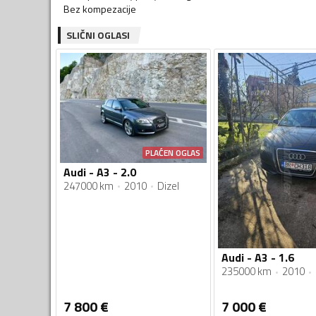
Bez kompezacije
SLIČNI OGLASI
PLAĆEN OGLAS
Audi - A3 - 2.0
247000 km
2010
Dizel
Audi - A3 - 1.6
235000 km
2010
7 800
€
7 000
€