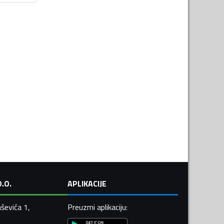
.O.
APLIKACIJE
ševića 1,
Preuzmi aplikaciju
: