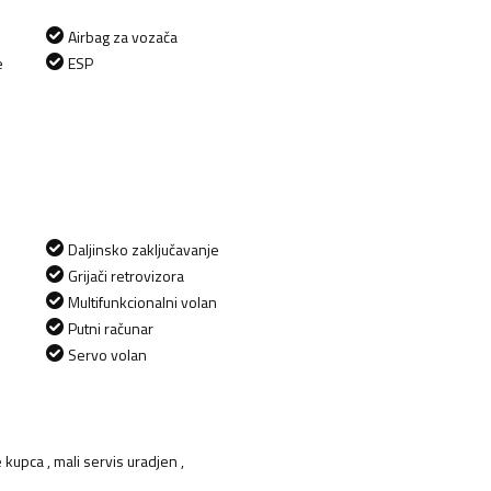
Airbag za vozača
e
ESP
Daljinsko zaključavanje
Grijači retrovizora
Multifunkcionalni volan
Putni računar
Servo volan
 kupca , mali servis uradjen ,