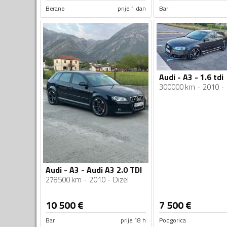
Berane
prije 1 dan
Bar
Audi - A3 - 1.6 tdi
300000 km
2010
Audi - A3 - Audi A3 2.0 TDI
278500 km
2010
Dizel
10 500
€
7 500
€
Bar
prije 18 h
Podgorica