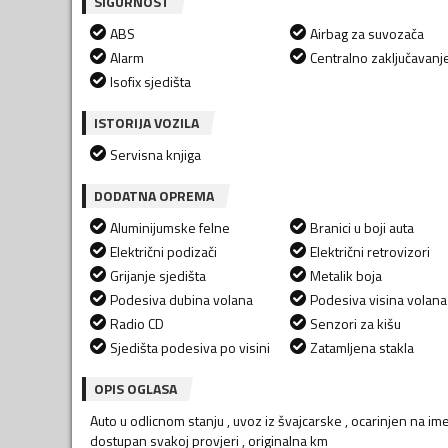
SIGURNOST
ABS
Airbag za suvozača
Alarm
Centralno zaključavanj
Isofix sjedišta
ISTORIJA VOZILA
Servisna knjiga
DODATNA OPREMA
Aluminijumske felne
Branici u boji auta
Električni podizači
Električni retrovizori
Grijanje sjedišta
Metalik boja
Podesiva dubina volana
Podesiva visina volana
Radio CD
Senzori za kišu
Sjedišta podesiva po visini
Zatamljena stakla
OPIS OGLASA
Auto u odlicnom stanju , uvoz iz švajcarske , ocarinjen na ime
dostupan svakoj provjeri , originalna km