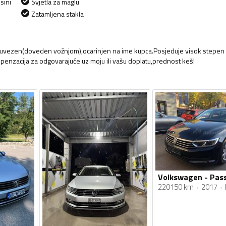
sini
Svjetla za maglu
Zatamljena stakla
ek uvezen(doveden vožnjom),ocarinjen na ime kupca.Posjeduje visok stepen
penzacija za odgovarajuće uz moju ili vašu doplatu,prednost keš!
Volkswagen - Pass
220150 km
2017