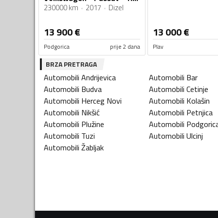
230000 km
2017
Dizel
13 900
€
13 000
€
Podgorica
prije 2 dana
Plav
BRZA PRETRAGA
Automobili
Andrijevica
Automobili
Bar
Automobili
Budva
Automobili
Cetinje
Automobili
Herceg Novi
Automobili
Kolašin
Automobili
Nikšić
Automobili
Petnjica
Automobili
Plužine
Automobili
Podgoric
Automobili
Tuzi
Automobili
Ulcinj
Automobili
Žabljak