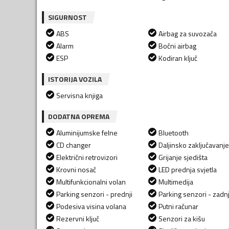
SIGURNOST
ABS
Airbag za suvozača
Alarm
Bočni airbag
ESP
Kodiran ključ
ISTORIJA VOZILA
Servisna knjiga
DODATNA OPREMA
Aluminijumske felne
Bluetooth
CD changer
Daljinsko zaključavanje
Električni retrovizori
Grijanje sjedišta
Krovni nosač
LED prednja svjetla
Multifunkcionalni volan
Multimedija
Parking senzori - prednji
Parking senzori - zadnj
Podesiva visina volana
Putni računar
Rezervni ključ
Senzori za kišu