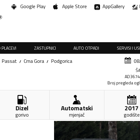
Google Play
Apple Store
AppGallery
 PLACEVI
ZASTUPNICI
AUTO OTPADI
SERVISI I U
Passat
Crna Gora
Podgorica
08
Ši
AD367
Broj pregleda og
Dizel
Automatski
2017
gorivo
mjenjač
godište