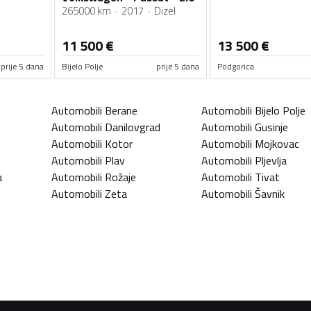
265000 km
2017
Dizel
11 500
€
13 500
€
prije 5 dana
Bijelo Polje
prije 5 dana
Podgorica
Automobili
Berane
Automobili
Bijelo Polje
Automobili
Danilovgrad
Automobili
Gusinje
Automobili
Kotor
Automobili
Mojkovac
Automobili
Plav
Automobili
Pljevlja
a
Automobili
Rožaje
Automobili
Tivat
Automobili
Zeta
Automobili
Šavnik