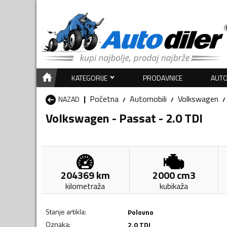
KATEGORIJE
PRODAVNICE
AUTO
Početna
Automobili
Volkswagen
NAZAD
Volkswagen - Passat - 2.0 TDI
204369
km
2000
cm3
kilometraža
kubikaža
Stanje artikla
:
Polovno
Oznaka
:
2.0 TDI