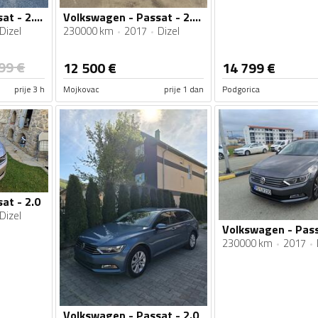
Volkswagen - Passat - 2.0 tdi
Volkswagen - Passat - 2.0tdi
Dizel
230000 km
2017
Dizel
99
€
12 500
€
14 799
€
prije 3 h
Mojkovac
prije 1 dan
Podgorica
at - 2.0
Dizel
Volkswagen - Pass
230000 km
2017
Volkswagen - Passat - 2.0