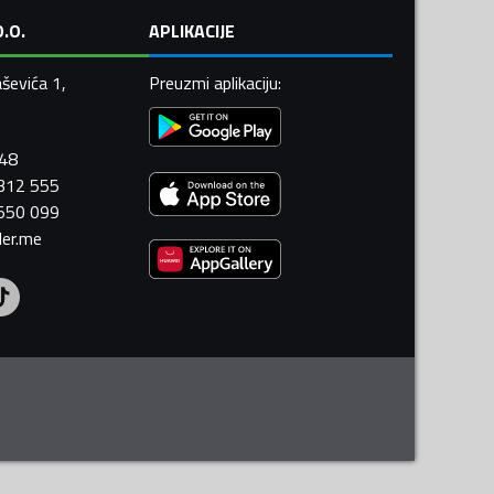
.O.
APLIKACIJE
ševića 1,
Preuzmi aplikaciju
:
448
 312 555
 550 099
ler.me