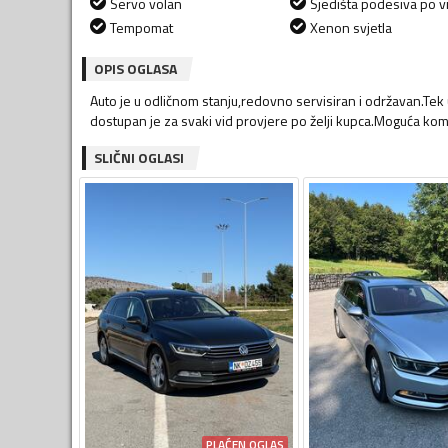
Servo volan
Sjedišta podesiva po vi
Tempomat
Xenon svjetla
OPIS OGLASA
Auto je u odličnom stanju,redovno servisiran i održavan.T
dostupan je za svaki vid provjere po želji kupca.Moguća kom
SLIČNI OGLASI
PLAĆEN OGLAS