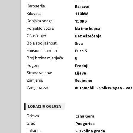
Karoserija
:
Karavan
Kilovata
:
110
kW
Konjska snaga
:
150
KS
Porijeklo vozila
:
Na ime kupca
Oštećenje
:
Bez oštećenja
Boja spoljašnosti
:
Siva
Emisioni standard
:
Euro 5
Broj brzina mjenjača
:
6
Pogon
:
Prednji
Strana volana
:
Lijeva
Zamjena
:
Svejedno
Zamjena za
:
Automobili - Volkswagen - Pas
LOKACIJA OGLASA
Država
Crna Gora
Grad
Podgorica
Lokacija
> Okolina grada