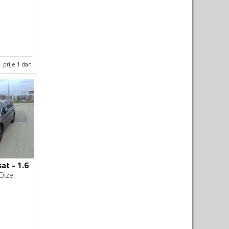
prije 1 dan
at - 1.6
Dizel