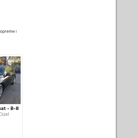
 opreme i
at - B-8
Dizel