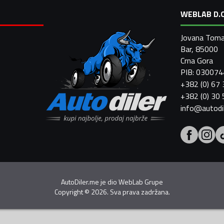
WEBLAB D.O
Jovana Toma
Bar, 85000
Crna Gora
PIB: 03007
+382 (0) 67
+382 (0) 30
info@autodi
AutoDiler.me je dio
WebLab Grupe
Copyright
©
2026. Sva prava zadržana.