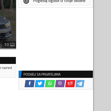
Pogledaj oglase iz tvoje okoline
10
ki razred
PODIJELI SA PRIJATELJIMA