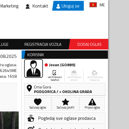
ME
Marketing
Kontakt
Uloguj se
SLUGE
REGISTRACIJA VOZILA
DODAJ OGLAS
KORISNIK
.08.2025
fra oglasa
:
Jovan
(
GO889
)
462645ME
lasa
:
1658
verifikovan
verifikovan
verifikovana
telefon
email
lokacija
Crna Gora
PODGORICA
/
> OKOLINA GRADA
Sačuvaj oglas
Sačuvaj profil
Prijavi oglas
Pogledaj sve oglase prodavca