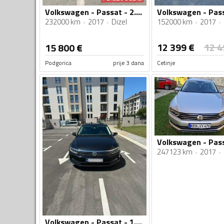
Volkswagen - Passat - 2.0 TDI
232000 km
2017
Dizel
152000 km
2017
12 399
€
12 4
15 800
€
Podgorica
prije 3 dana
Cetinje
Volkswagen - Pass
247123 km
2017
Volkswagen - Passat - 1.6 TDI