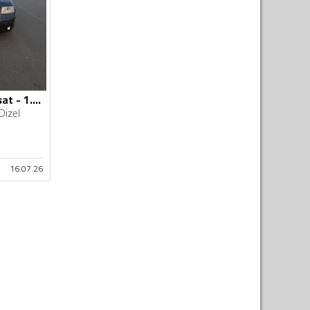
Volkswagen - Passat - 1.9TDI
Dizel
16.07.26