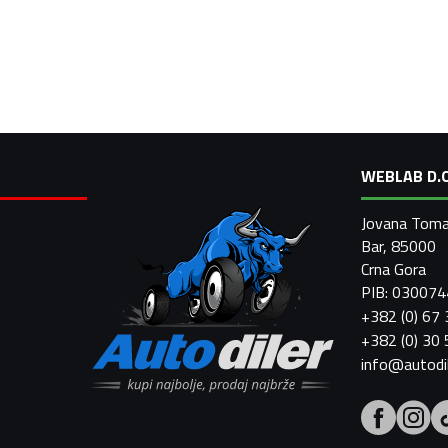
WEBLAB D.O
Jovana Toma
Bar, 85000
Crna Gora
PIB: 03007
+382 (0) 67
+382 (0) 30
info@autodi