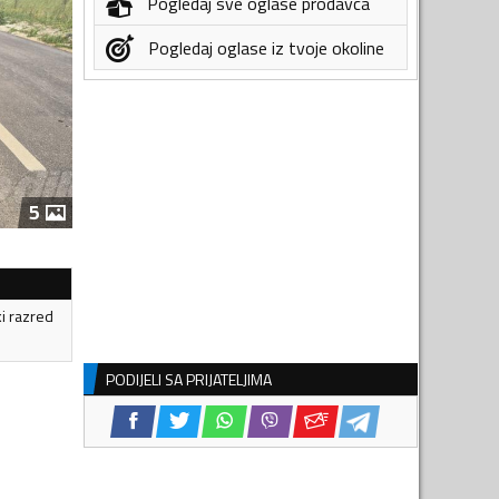
Pogledaj sve oglase prodavca
Pogledaj oglase iz tvoje okoline
5
ki razred
PODIJELI SA PRIJATELJIMA