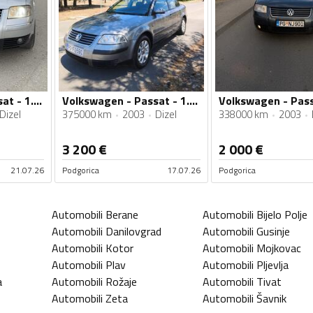
Volkswagen - Passat - 1.9 tdi
Volkswagen - Passat - 1.9 tdi
Dizel
375000 km
2003
Dizel
338000 km
2003
3 200
€
2 000
€
21.07.26
Podgorica
17.07.26
Podgorica
Automobili
Berane
Automobili
Bijelo Polje
Automobili
Danilovgrad
Automobili
Gusinje
Automobili
Kotor
Automobili
Mojkovac
Automobili
Plav
Automobili
Pljevlja
a
Automobili
Rožaje
Automobili
Tivat
Automobili
Zeta
Automobili
Šavnik