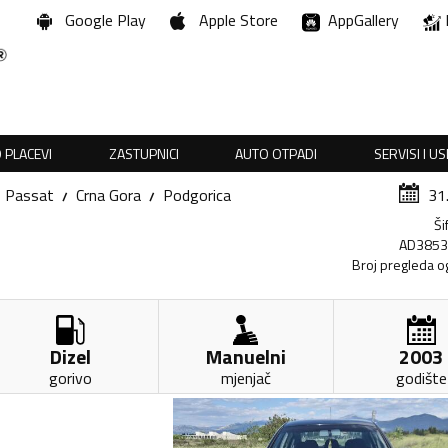
Google Play
Apple Store
AppGallery
 PLACEVI
ZASTUPNICI
AUTO OTPADI
SERVISI I U
Passat
Crna Gora
Podgorica
31
Ši
AD385
Broj pregleda o
Dizel
Manuelni
2003
gorivo
mjenjač
godište