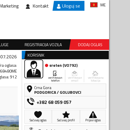
ME
Marketing
Kontakt
Uloguj se
SLUGE
REGISTRACIJA VOZILA
DODAJ OGLAS
KORISNIK
.07.2026
fra oglasa
:
sreten
(
VO792
)
368480ME
glasa
:
912
verifikovan
verifikovan
verifikovana
telefon
email
lokacija
Crna Gora
PODGORICA
/
GOLUBOVCI
+382 68 059 057
Sačuvaj oglas
Sačuvaj profil
Prijavi oglas