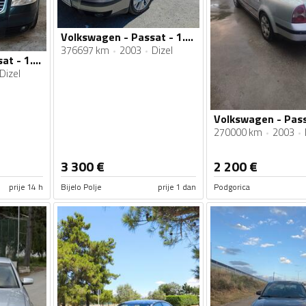
Volkswagen - Passat - 1.9 tdi
376697 km
2003
Dizel
Volkswagen - Passat - 1.9TDI 96 kw
Dizel
Volkswagen - Pass
270000 km
2003
3 300
€
2 200
€
prije 14 h
Bijelo Polje
prije 1 dan
Podgorica