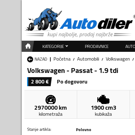
KATEGORIJE
PRODAVNICE
AUTO
Početna
Automobili
Volkswagen
NAZAD
Volkswagen - Passat - 1.9 tdi
2 800
€
Po dogovoru
2970000
km
1900
cm3
kilometraža
kubikaža
Stanje artikla
:
Polovno