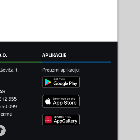
.O.
APLIKACIJE
ševića 1,
Preuzmi aplikaciju
:
448
 312 555
 550 099
ler.me