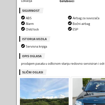
Lokacija
Golubovci
SIGURNOST
ABS
Airbag za suvozača
Alarm
Bočni airbag
Child lock
ESP
ISTORIJA VOZILA
Servisna knjiga
OPIS OGLASA
prodajem pasata u odlicnom stanju redovno servisiran i od
SLIČNI OGLASI