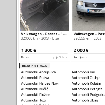
Volkswagen - Passat - 1.9 tdi 74kw
320000 km
2003
Dizel
326555 km
2003
1 300
€
2 000
€
Budva
prije 3 dana
Andrijevica
BRZA PRETRAGA
Automobili
Andrijevica
Automobili
Bar
Automobili
Budva
Automobili
Cetinje
Automobili
Herceg Novi
Automobili
Kolašin
Automobili
Nikšić
Automobili
Petnjica
Automobili
Plužine
Automobili
Podgoric
Automobili
Tuzi
Automobili
Ulcinj