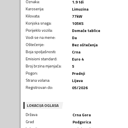
Oznaka
:
1.9 tdi
Karoserija
:
Limuzina
Kilovata
:
77
kW
Konjska snaga
:
105
KS
Porijeklo vozila
:
Domaće tablice
Vodi se na mene
:
Da
Oštećenje
:
Bez oštećenja
Boja spoljašnosti
:
Crna
Emisioni standard
:
Euro 4
Broj brzina mjenjača
:
5
Pogon
:
Prednji
Strana volana
:
Lijeva
Registrovan do
:
05/2026
LOKACIJA OGLASA
Država
Crna Gora
Grad
Podgorica