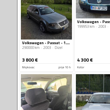
199953 km
2003
Volkswagen - Passat - 1.9 96
290000 km
2003
Dizel
3 800
€
4 300
€
Mojkovac
prije 10 h
Kotor