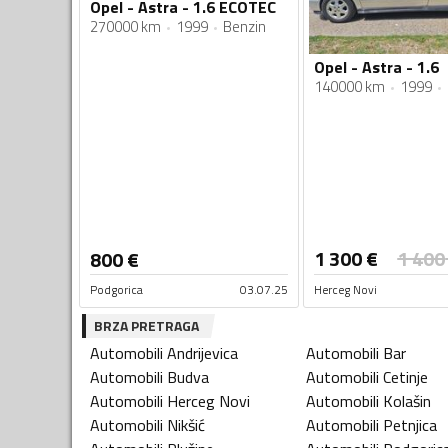
Opel - Astra - 1.6 ECOTEC
270000 km
1999
Benzin
Opel - Astra - 1.6
140000 km
1999
1 300
€
1 400
800
€
Podgorica
03.07.25
Herceg Novi
BRZA PRETRAGA
Automobili
Andrijevica
Automobili
Bar
Automobili
Budva
Automobili
Cetinje
Automobili
Herceg Novi
Automobili
Kolašin
Automobili
Nikšić
Automobili
Petnjica