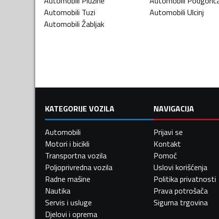
Automobili
Plužine
Automobili
Podgoric
Automobili
Tuzi
Automobili
Ulcinj
Automobili
Žabljak
KATEGORIJE VOZILA
NAVIGACIJA
Automobili
Prijavi se
Motori i bicikli
Kontakt
Transportna vozila
Pomoć
Poljoprivredna vozila
Uslovi korišćenja
Radne mašine
Politika privatnosti
Nautika
Prava potrošača
Servis i usluge
Sigurna trgovina
Djelovi i oprema