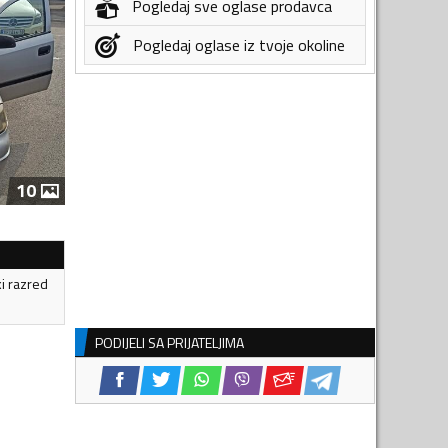
Pogledaj sve oglase prodavca
Pogledaj oglase iz tvoje okoline
10
ki razred
PODIJELI SA PRIJATELJIMA