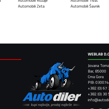
a
Automobili
Rožaje
Automobili
Tivat
Automobili
Zeta
Automobili
Šavnik
WEBLAB D.O
Jovana Toma
Bar, 85000
Crna Gora
PIB: 03007
+382 (0) 67
+382 (0) 30
info@autodi