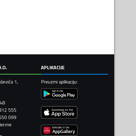
.O.
APLIKACIJE
ševića 1,
Preuzmi aplikaciju
:
448
 312 555
 550 099
ler.me