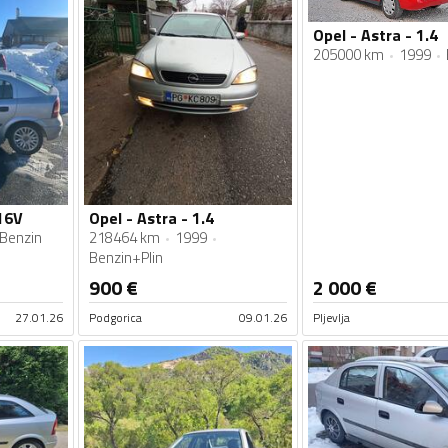
Opel - Astra - 1.4
205000 km
1999
 16V
Opel - Astra - 1.4
Benzin
218464 km
1999
Benzin+Plin
900
€
2 000
€
27.01.26
Podgorica
09.01.26
Pljevlja