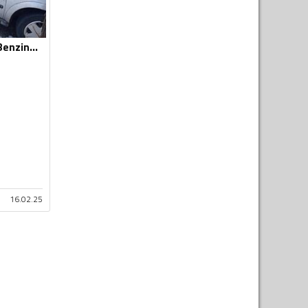
Opel - Astra - 1.6 Benzin+plin
16.02.25