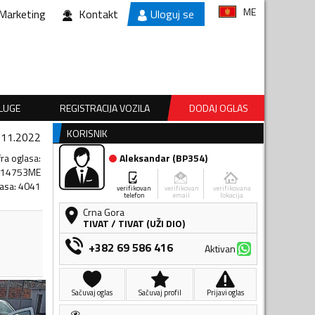
ME
Marketing
Kontakt
Uloguj se
SLUGE
REGISTRACIJA VOZILA
DODAJ OGLAS
KORISNIK
.11.2022
fra oglasa
:
Aleksandar
(
BP354
)
214753ME
lasa
:
4041
verifikovan
verifikovan
verifikovana
telefon
email
lokacija
Crna Gora
TIVAT
/
TIVAT (UŽI DIO)
+382 69 586 416
Aktivan
Sačuvaj oglas
Sačuvaj profil
Prijavi oglas