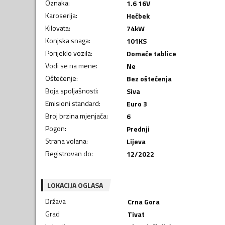
Oznaka
:
1.6 16V
Karoserija
:
Hečbek
Kilovata
:
74
kW
Konjska snaga
:
101
KS
Porijeklo vozila
:
Domaće tablice
Vodi se na mene
:
Ne
Oštećenje
:
Bez oštećenja
Boja spoljašnosti
:
Siva
Emisioni standard
:
Euro 3
Broj brzina mjenjača
:
6
Pogon
:
Prednji
Strana volana
:
Lijeva
Registrovan do
:
12/2022
LOKACIJA OGLASA
Država
Crna Gora
Grad
Tivat