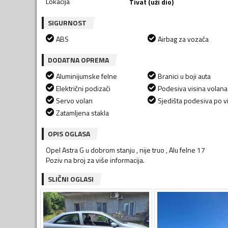
Lokacija
Tivat (uži dio)
SIGURNOST
ABS
Airbag za vozača
DODATNA OPREMA
Aluminijumske felne
Branici u boji auta
Električni podizači
Podesiva visina volana
Servo volan
Sjedišta podesiva po vi
Zatamljena stakla
OPIS OGLASA
Opel Astra G u dobrom stanju , nije truo , Alu felne 17
Poziv na broj za više informacija.
SLIČNI OGLASI