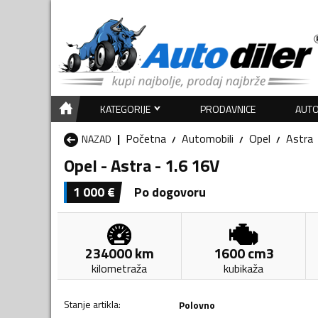
KATEGORIJE
PRODAVNICE
AUTO
Početna
Automobili
Opel
Astra
NAZAD
Opel - Astra - 1.6 16V
1 000
€
Po dogovoru
234000
km
1600
cm3
kilometraža
kubikaža
Stanje artikla
:
Polovno