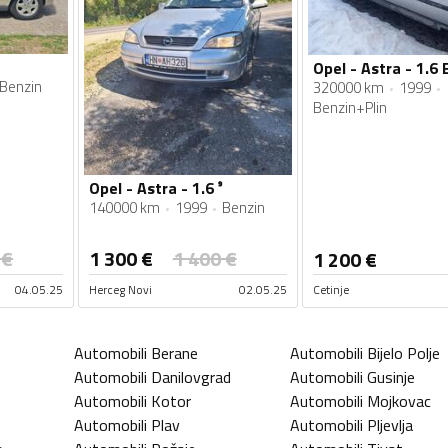
Benzin
320000 km
1999
Benzin+Plin
Opel - Astra - 1.6 ⁹
140000 km
1999
Benzin
€
1 300
€
1 400
€
1 200
€
04.05.25
Herceg Novi
02.05.25
Cetinje
Automobili
Berane
Automobili
Bijelo Polje
Automobili
Danilovgrad
Automobili
Gusinje
Automobili
Kotor
Automobili
Mojkovac
Automobili
Plav
Automobili
Pljevlja