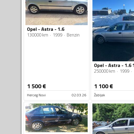
Opel - Astra - 1.6
130000 km
1999
Benzin
Opel - Astra - 1.6
250000 km
1999
1 500
€
1 100
€
Herceg Novi
02.03.26
Žabljak