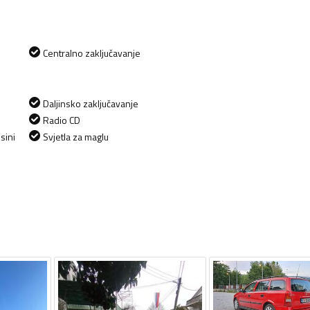
Centralno zaključavanje
Daljinsko zaključavanje
Radio CD
sini
Svjetla za maglu