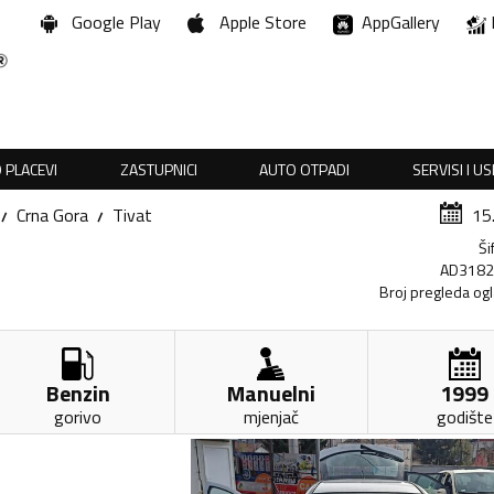
Google Play
Apple Store
AppGallery
 PLACEVI
ZASTUPNICI
AUTO OTPADI
SERVISI I U
Crna Gora
Tivat
15
Ši
AD318
Broj pregleda og
Benzin
Manuelni
1999
gorivo
mjenjač
godište