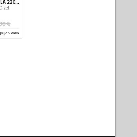
Mercedes Benz - GLA 220 - 2.2 CDI
Dizel
00
€
prije 5 dana