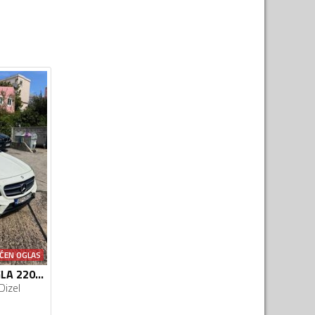
ĆEN OGLAS
Mercedes Benz - GLA 220 - GLA 220D 4MATIC AMG
Dizel