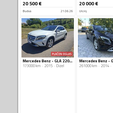
20 500
€
20 000
€
Budva
21.06.26
Ulcinj
PLAĆEN OGLAS
Mercedes Benz - GLA 220 - 220 cdi
173000 km
2015
Dizel
261000 km
2014