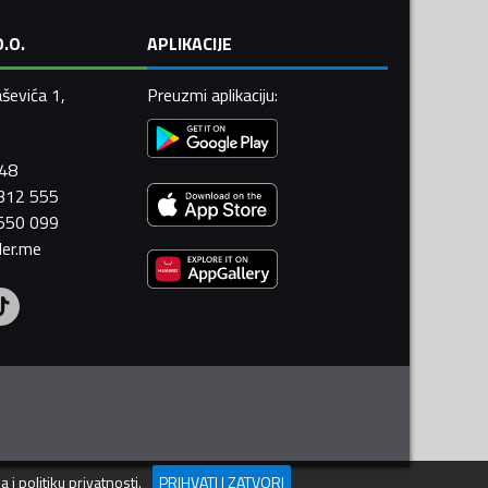
.O.
APLIKACIJE
ševića 1,
Preuzmi aplikaciju
:
448
 312 555
 550 099
ler.me
ja
i
politiku privatnosti
.
PRIHVATI I ZATVORI