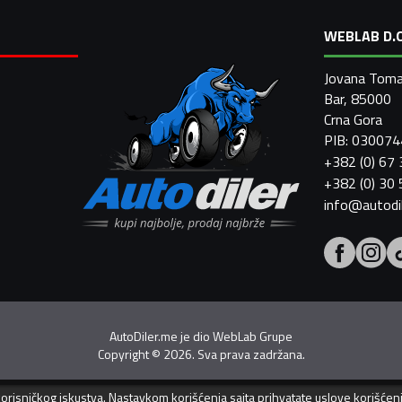
WEBLAB D.O
Jovana Toma
Bar, 85000
Crna Gora
PIB: 03007
+382 (0) 67
+382 (0) 30
info@autodi
AutoDiler.me je dio
WebLab Grupe
Copyright
©
2026. Sva prava zadržana.
 korisničkog iskustva. Nastavkom korišćenja sajta prihvatate
uslove korišćen