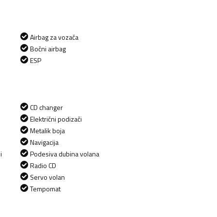
Airbag za vozača
Bočni airbag
ESP
CD changer
Električni podizači
Metalik boja
Navigacija
i
Podesiva dubina volana
Radio CD
Servo volan
Tempomat