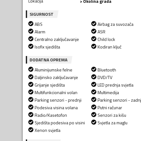
Lokacija
> Okolina grada
SIGURNOST
ABS
Airbag za suvozača
Alarm
ASR
Centralno zaključavanje
Child lock
Isofix sjedišta
Kodiran ključ
DODATNA OPREMA
Aluminijumske felne
Bluetooth
Daljinsko zaključavanje
DVD/TV
Grijanje sjedišta
LED prednja svjetla
Multifunkcionalni volan
Multimedija
Parking senzori - prednji
Parking senzori - zadnj
Podesiva visina volana
Putni računar
Radio/Kasetofon
Senzori za kišu
Sjedišta podesiva po visini
Svjetla za maglu
Xenon svjetla