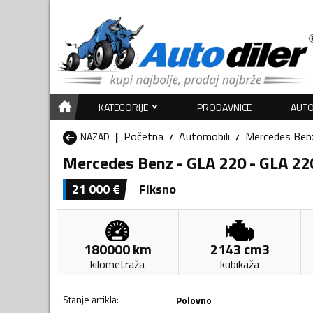
KATEGORIJE
PRODAVNICE
AUTO
Početna
Automobili
Mercedes Ben
NAZAD
Mercedes Benz - GLA 220 - GLA 2
21 000
€
Fiksno
180000
km
2143
cm3
kilometraža
kubikaža
Stanje artikla
:
Polovno