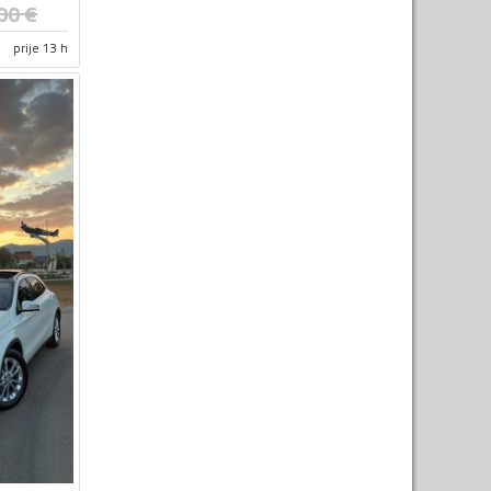
00
€
prije 13 h