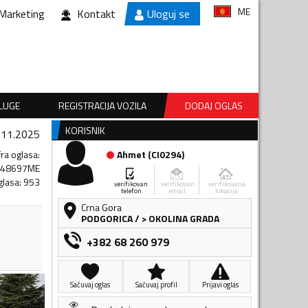
ME
Marketing
Kontakt
Uloguj se
SLUGE
REGISTRACIJA VOZILA
DODAJ OGLAS
KORISNIK
.11.2025
fra oglasa
:
Ahmet
(
CI0294
)
348697ME
glasa
:
953
verifikovan
verifikovan
verifikovana
telefon
email
lokacija
Crna Gora
PODGORICA
/
> OKOLINA GRADA
+382 68 260 979
Sačuvaj oglas
Sačuvaj profil
Prijavi oglas