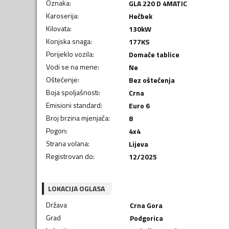
Oznaka
:
GLA 220 D 4MATIC
Karoserija
:
Hečbek
Kilovata
:
130
kW
Konjska snaga
:
177
KS
Porijeklo vozila
:
Domaće tablice
Vodi se na mene
:
Ne
Oštećenje
:
Bez oštećenja
Boja spoljašnosti
:
Crna
Emisioni standard
:
Euro 6
Broj brzina mjenjača
:
8
Pogon
:
4x4
Strana volana
:
Lijeva
Registrovan do
:
12/2025
LOKACIJA OGLASA
Država
Crna Gora
Grad
Podgorica