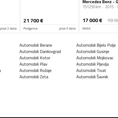
151250 km
2015
17 000
€
18 0
21 700
€
prije 2 dana
Podgorica
prije 3 dana
Nikšić
Automobili
Berane
Automobili
Bijelo Polje
Automobili
Danilovgrad
Automobili
Gusinje
Automobili
Kotor
Automobili
Mojkovac
Automobili
Plav
Automobili
Pljevlja
a
Automobili
Rožaje
Automobili
Tivat
Automobili
Zeta
Automobili
Šavnik