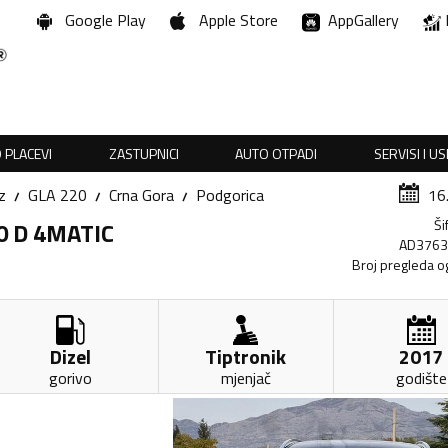
Google Play
Apple Store
AppGallery
 PLACEVI
ZASTUPNICI
AUTO OTPADI
SERVISI I U
z
GLA 220
Crna Gora
Podgorica
16
Ši
20 D 4MATIC
AD376
Broj pregleda o
Dizel
Tiptronik
2017
gorivo
mjenjač
godište