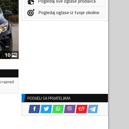
Pogledaj sve oglase prodavca
Pogledaj oglase iz tvoje okoline
10
ki razred
PODIJELI SA PRIJATELJIMA