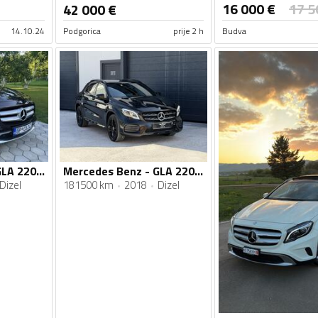
16 000
€
17 5
42 000
€
14.10.24
Podgorica
prije 2 h
Budva
Mercedes Benz - GLA 220 - 2.2
Mercedes Benz - GLA 220 - 4MATIC AMG Line - Night Edition (Premium Plus)
Dizel
181500 km
2018
Dizel