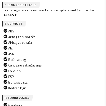
CIJENA REGISTRACIJE
Cijena registracije za ovo vozilo na premijski razred 7 iznosi oko
422.65
€
SIGURNOST
ABS
Airbag za suvozača
Airbag za vozača
Alarm
ASR
Bočni airbag
Centralno zaključavanje
Child lock
ESP
Isofix sjedišta
Kodiran ključ
ISTORIJA VOZILA
Garažiran