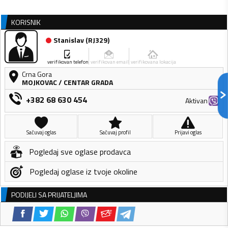
KORISNIK
Stanislav
(
RJ329
)
verifikovan telefon
verifikovan email
verifikovana lokacija
Crna Gora
MOJKOVAC
/
CENTAR GRADA
+382 68 630 454
Aktivan
Sačuvaj oglas
Sačuvaj profil
Prijavi oglas
Pogledaj sve oglase prodavca
Pogledaj oglase iz tvoje okoline
PODIJELI SA PRIJATELJIMA