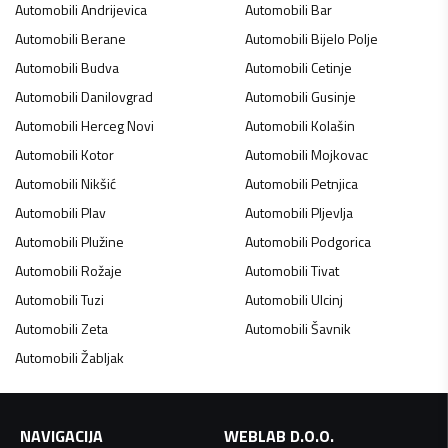
Automobili
Andrijevica
Automobili
Bar
Automobili
Berane
Automobili
Bijelo Polje
Automobili
Budva
Automobili
Cetinje
Automobili
Danilovgrad
Automobili
Gusinje
Automobili
Herceg Novi
Automobili
Kolašin
Automobili
Kotor
Automobili
Mojkovac
Automobili
Nikšić
Automobili
Petnjica
Automobili
Plav
Automobili
Pljevlja
Automobili
Plužine
Automobili
Podgorica
Automobili
Rožaje
Automobili
Tivat
Automobili
Tuzi
Automobili
Ulcinj
Automobili
Zeta
Automobili
Šavnik
Automobili
Žabljak
NAVIGACIJA
WEBLAB D.O.O.