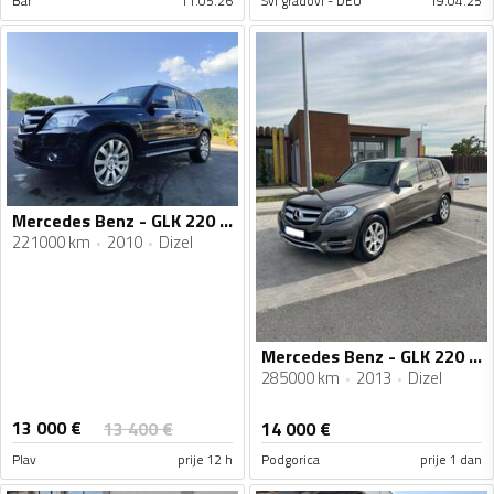
Bar
11.05.26
Svi gradovi - DEU
19.04.25
Mercedes Benz - GLK 220 - CDI
221000 km
2010
Dizel
Mercedes Benz - GLK 220 - CDI
285000 km
2013
Dizel
13 000
€
13 400
€
14 000
€
Plav
prije 12 h
Podgorica
prije 1 dan