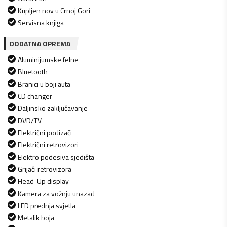
Kupljen nov u Crnoj Gori
Servisna knjiga
DODATNA OPREMA
Aluminijumske felne
Bluetooth
Branici u boji auta
CD changer
Daljinsko zaključavanje
DVD/TV
Električni podizači
Električni retrovizori
Elektro podesiva sjedišta
Grijači retrovizora
Head-Up display
Kamera za vožnju unazad
LED prednja svjetla
Metalik boja