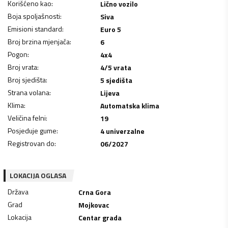
Korišćeno kao
:
Lično vozilo
Boja spoljašnosti
:
Siva
Emisioni standard
:
Euro 5
Broj brzina mjenjača
:
6
Pogon
:
4x4
Broj vrata
:
4/5 vrata
Broj sjedišta
:
5 sjedišta
Strana volana
:
Lijeva
Klima
:
Automatska klima
Veličina felni
:
19
Posjeduje gume
:
4 univerzalne
Registrovan do
:
06/2027
LOKACIJA OGLASA
Država
Crna Gora
Grad
Mojkovac
Lokacija
Centar grada