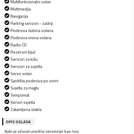
Multifunkcionalni volan
Multimedija
Navigacija
Parking senzori - zadnji
Podesiva dubina volana
Podesiva visina volana
Radio CD
Rezervni ključ
Senzori za kišu
Senzori za svjetla
Servo volan
Sjedišta podesiva po visini
Svjetla za maglu
Tempomat
Xenon svjetla
Zatamljena stakla
OPIS OGLASA
Auto je očuvan,uredno servisiran kao nov.