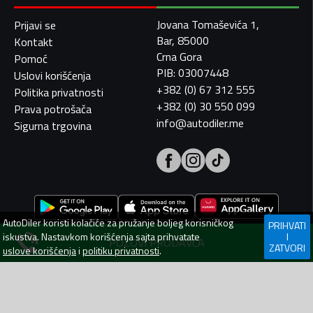
Jovana Tomaševića 1,
Prijavi se
Bar, 85000
Kontakt
Crna Gora
Pomoć
PIB: 03007448
Uslovi korišćenja
+382 (0) 67 312 555
Politika privatnosti
+382 (0) 30 550 099
Prava potrošača
info@autodiler.me
Sigurna trgovina
AutoDiler
koristi kolačiće za pružanje boljeg korisničkog
PRIHVATI
iskustva. Nastavkom korišćenja sajta prihvatate
I
POZOVI PRODAVCA
ZATVORI
uslove korišćenja
i
politiku privatnosti
.
AutoDiler.me je dio
WebLab Grupe
Copyright
©
2026. Sva prava zadržana.