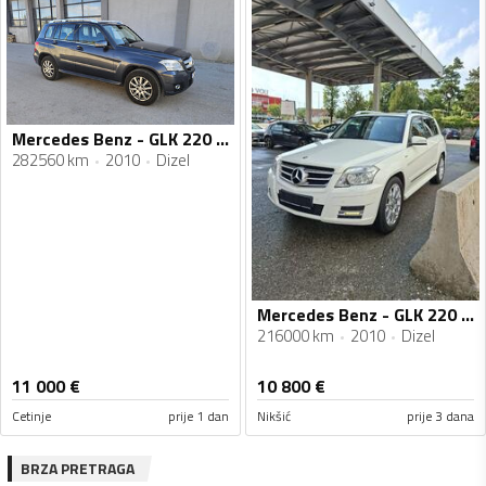
Mercedes Benz - GLK 220 - 220 CDI
282560 km
2010
Dizel
Mercedes Benz - GLK 220 - 220 CDI 4-MATIC
216000 km
2010
Dizel
11 000
€
10 800
€
Cetinje
prije 1 dan
Nikšić
prije 3 dana
BRZA PRETRAGA