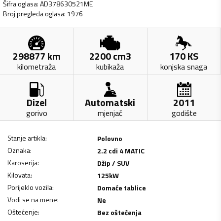
Šifra oglasa
:
AD378630521ME
Broj pregleda oglasa
:
1976
298877
km
2200
cm3
170
KS
kilometraža
kubikaža
konjska snaga
Dizel
Automatski
2011
gorivo
mjenjač
godište
Stanje artikla
:
Polovno
Oznaka
:
2.2 cdi 4 MATIC
Karoserija
:
Džip / SUV
Kilovata
:
125
kW
Porijeklo vozila
:
Domaće tablice
Vodi se na mene
:
Ne
Oštećenje
:
Bez oštećenja