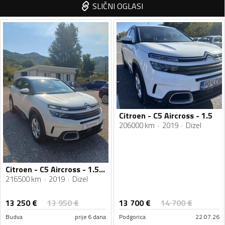
SLIČNI OGLASI
Citroen - C5 Aircross - 1.5
206000 km
2019
Dizel
Citroen - C5 Aircross - 1.5hdi
216500 km
2019
Dizel
13 250
€
13 700
€
13 950
€
14 700
€
Budva
prije 6 dana
Podgorica
22.07.26