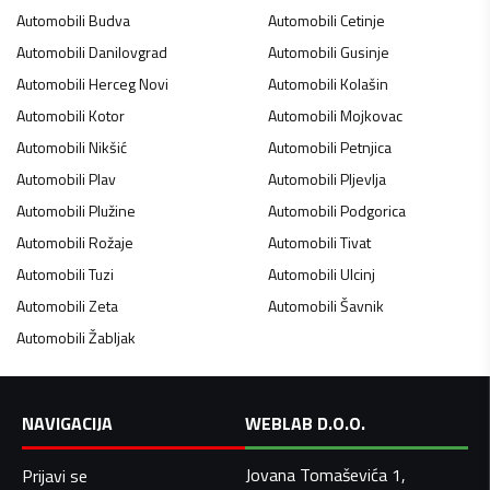
Automobili
Budva
Automobili
Cetinje
Automobili
Danilovgrad
Automobili
Gusinje
Automobili
Herceg Novi
Automobili
Kolašin
Automobili
Kotor
Automobili
Mojkovac
Automobili
Nikšić
Automobili
Petnjica
Automobili
Plav
Automobili
Pljevlja
Automobili
Plužine
Automobili
Podgorica
Automobili
Rožaje
Automobili
Tivat
Automobili
Tuzi
Automobili
Ulcinj
Automobili
Zeta
Automobili
Šavnik
Automobili
Žabljak
NAVIGACIJA
WEBLAB D.O.O.
Jovana Tomaševića 1,
Prijavi se