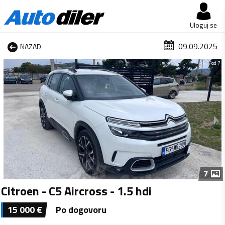
Uloguj se
09.09.2025
NAZAD
1 od 7
7
Citroen - C5 Aircross - 1.5 hdi
15 000
€
Po dogovoru