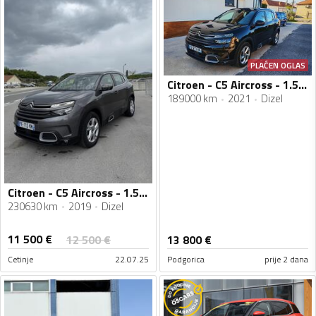
PLAĆEN OGLAS
Citroen - C5 Aircross - 1.5hdi, automatik
189000 km
2021
Dizel
Citroen - C5 Aircross - 1.5 Hdi
230630 km
2019
Dizel
11 500
€
12 500
€
13 800
€
Cetinje
22.07.25
Podgorica
prije 2 dana