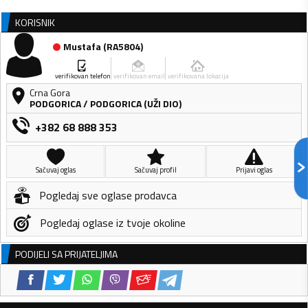
KORISNIK
Mustafa
(
RA5804
)
verifikovan telefon
verifikovan email
verifikovana lokacija
Crna Gora
PODGORICA
/
PODGORICA (UŽI DIO)
+382 68 888 353
Sačuvaj oglas
Sačuvaj profil
Prijavi oglas
Pogledaj sve oglase prodavca
Pogledaj oglase iz tvoje okoline
PODIJELI SA PRIJATELJIMA