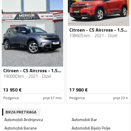
Citroen - C5 Aircross - 1.5 HDI
138605 km
2021
Dizel
Citroen - C5 Aircross - 1.5 HDI
190000 km
2021
Dizel
13 950
€
17 980
€
Podgorica
prije 57 min
Podgorica
prije 23 h
BRZA PRETRAGA
Automobili
Andrijevica
Automobili
Bar
Automobili
Berane
Automobili
Bijelo Polje