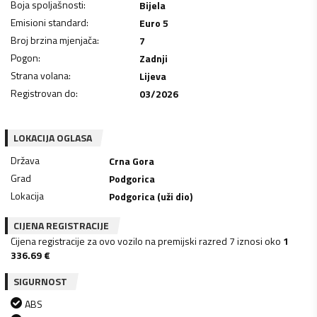
Boja spoljašnosti
:
Bijela
Emisioni standard
:
Euro 5
Broj brzina mjenjača
:
7
Pogon
:
Zadnji
Strana volana
:
Lijeva
Registrovan do
:
03/2026
LOKACIJA OGLASA
Država
Crna Gora
Grad
Podgorica
Lokacija
Podgorica (uži dio)
CIJENA REGISTRACIJE
Cijena registracije za ovo vozilo na premijski razred 7 iznosi oko
1
336.69
€
SIGURNOST
ABS