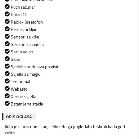
Putni računar
Radio CD
Radio/Kasetofon
Rezervni ključ
Senzori za kišu
Senzori za svjetla
Servo volan
Šiber
Sjedišta podesiva po visini
Svjetla za maglu
Tempomat
Webasto
Xenon svjetla
Zatamljena stakla
OPIS OGLASA
Auto je u odlicnom stanju. Mozete ga pogledati i testirati kada god
zelite.