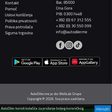
Bar, 85000
Kontakt
Crna Gora
Pomoć
PIB: 03007448
Uslovi korišćenja
+382 (0) 67 312 555
Politika privatnosti
+382 (0) 30 550 099
Prava potrošača
info@autodiler.me
Sigurna trgovina
AutoDiler.me je dio
WebLab Grupe
Copyright
©
2026. Sva prava zadržana.
AutoDiler
koristi kolačiće za pružanje boljeg korisničkog
PRIHVATI