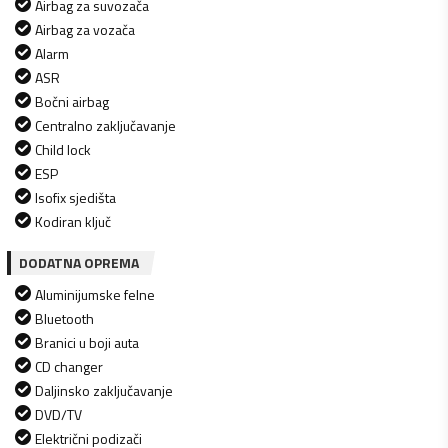
Airbag za suvozača
Airbag za vozača
Alarm
ASR
Bočni airbag
Centralno zaključavanje
Child lock
ESP
Isofix sjedišta
Kodiran ključ
DODATNA OPREMA
Aluminijumske felne
Bluetooth
Branici u boji auta
CD changer
Daljinsko zaključavanje
DVD/TV
Električni podizači