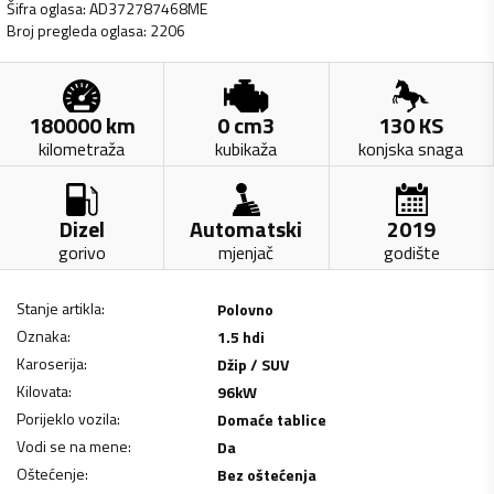
Šifra oglasa
:
AD372787468ME
Broj pregleda oglasa
:
2206
180000
km
0
cm3
130
KS
kilometraža
kubikaža
konjska snaga
Dizel
Automatski
2019
gorivo
mjenjač
godište
Stanje artikla
:
Polovno
Oznaka
:
1.5 hdi
Karoserija
:
Džip / SUV
Kilovata
:
96
kW
Porijeklo vozila
:
Domaće tablice
Vodi se na mene
:
Da
Oštećenje
:
Bez oštećenja