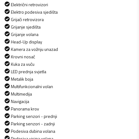
Električni retrovizori
Elektro podesiva sjedišta
Grijači retrovizora
Grijanje sjedišta
Grijanje volana
Head-Up display
Kamera za vožnju unazad
Krovni nosač
Kuka za vuču
LED prednja svjetla
Metalik boja
Multifunkcionalni volan
Multimedija
Navigacija
Panorama krov
Parking senzori - prednji
Parking senzori - zadnji
Podesiva dubina volana
Podesiva visina volana