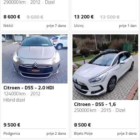
290000 km
2012
Dizel
8 600
€
13 200
€
9 600
€
13 500
€
Nikšić
prije 7 dana
Ulcinj
prije 1 dan
Citroen - DS5 - 2.0 HDI
124000 km
2012
Hibrid dizel
Citroen - DS5 - 1,6
250000 km
2015
Dizel
9 500
€
8 500
€
Podgorica
prije 2 dana
Bijelo Polje
prije 3 dana