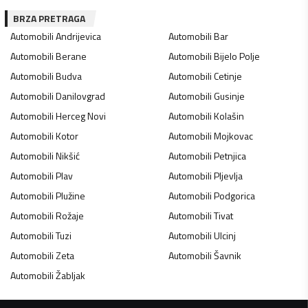
BRZA PRETRAGA
Automobili
Andrijevica
Automobili
Bar
Automobili
Berane
Automobili
Bijelo Polje
Automobili
Budva
Automobili
Cetinje
Automobili
Danilovgrad
Automobili
Gusinje
Automobili
Herceg Novi
Automobili
Kolašin
Automobili
Kotor
Automobili
Mojkovac
Automobili
Nikšić
Automobili
Petnjica
Automobili
Plav
Automobili
Pljevlja
Automobili
Plužine
Automobili
Podgorica
Automobili
Rožaje
Automobili
Tivat
Automobili
Tuzi
Automobili
Ulcinj
Automobili
Zeta
Automobili
Šavnik
Automobili
Žabljak