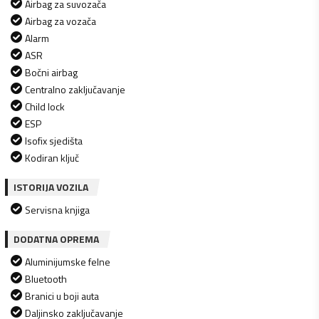
Airbag za suvozača
Airbag za vozača
Alarm
ASR
Bočni airbag
Centralno zaključavanje
Child lock
ESP
Isofix sjedišta
Kodiran ključ
ISTORIJA VOZILA
Servisna knjiga
DODATNA OPREMA
Aluminijumske felne
Bluetooth
Branici u boji auta
Daljinsko zaključavanje