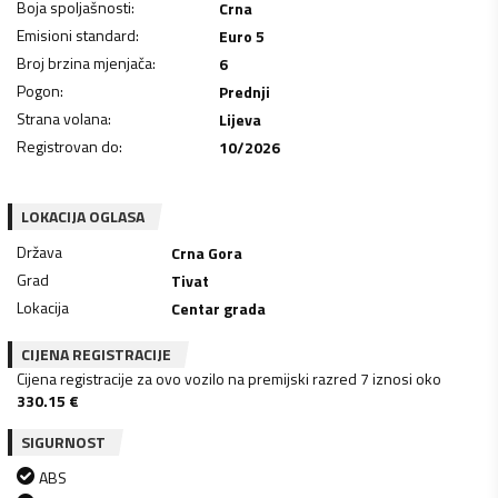
Boja spoljašnosti
:
Crna
Emisioni standard
:
Euro 5
Broj brzina mjenjača
:
6
Pogon
:
Prednji
Strana volana
:
Lijeva
Registrovan do
:
10/2026
LOKACIJA OGLASA
Država
Crna Gora
Grad
Tivat
Lokacija
Centar grada
CIJENA REGISTRACIJE
Cijena registracije za ovo vozilo na premijski razred 7 iznosi oko
330.15
€
SIGURNOST
ABS