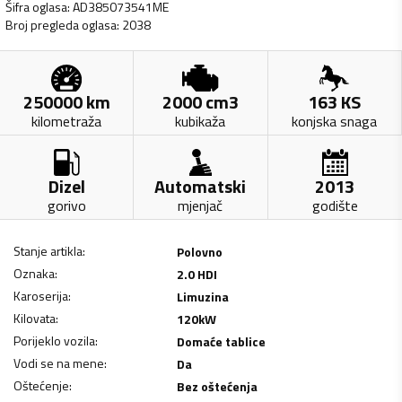
Šifra oglasa
:
AD385073541ME
Broj pregleda oglasa
:
2038
250000
km
2000
cm3
163
KS
kilometraža
kubikaža
konjska snaga
Dizel
Automatski
2013
gorivo
mjenjač
godište
Stanje artikla
:
Polovno
Oznaka
:
2.0 HDI
Karoserija
:
Limuzina
Kilovata
:
120
kW
Porijeklo vozila
:
Domaće tablice
Vodi se na mene
:
Da
Oštećenje
:
Bez oštećenja