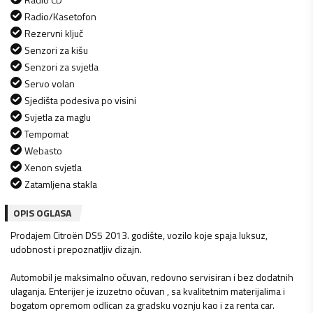
Radio/Kasetofon
Rezervni ključ
Senzori za kišu
Senzori za svjetla
Servo volan
Sjedišta podesiva po visini
Svjetla za maglu
Tempomat
Webasto
Xenon svjetla
Zatamljena stakla
OPIS OGLASA
Prodajem Citroën DS5 2013. godište, vozilo koje spaja luksuz,
udobnost i prepoznatljiv dizajn.
Automobil je maksimalno očuvan, redovno servisiran i bez dodatnih
ulaganja. Enterijer je izuzetno očuvan , sa kvalitetnim materijalima i
bogatom opremom odlican za gradsku voznju kao i za renta car.