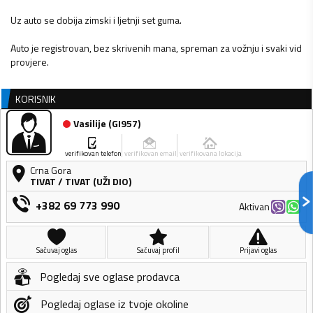
Uz auto se dobija zimski i ljetnji set guma.
Auto je registrovan, bez skrivenih mana, spreman za vožnju i svaki vid
provjere.
KORISNIK
Vasilije
(
GI957
)
verifikovan telefon
verifikovan email
verifikovana lokacija
Crna Gora
TIVAT
/
TIVAT (UŽI DIO)
+382 69 773 990
Aktivan
Sačuvaj oglas
Sačuvaj profil
Prijavi oglas
Pogledaj sve oglase prodavca
Pogledaj oglase iz tvoje okoline