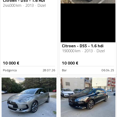
Citroen - DS5 - 1.6 HDI
244000 km
2013
Dizel
Citroen - DS5 - 1.6 hdi
190000 km
2013
Dizel
10 000
€
10 000
€
Podgorica
28.07.26
Bar
06.04.25