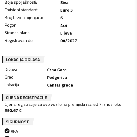
Boja spoljašnosti
:
Siva
Emisioni standard
:
Euro 5
Broj brzina mjenjača
:
6
Pogon
:
4x4
Strana volana
:
Lijeva
Registrovan do
:
04/2027
LOKACIJA OGLASA
Država
Crna Gora
Grad
Podgorica
Lokacija
Centar grada
CIJENA REGISTRACIJE
Cijena registracije za ovo vozilo na premijski razred 7 iznosi oko
590.67
€
SIGURNOST
ABS