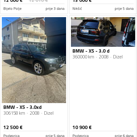
12 010
€
13 000
€
Bijelo Polje
prije 3 dana
Nikšić
prije 5 dana
BMW - X5 - 3.0 d
360000 km
2008
Dizel
BMW - X5 - 3.0xd
306158 km
2008
Dizel
12 500
€
10 900
€
Podgorica
prije 5 dana
Podgorica
prije 6 dana