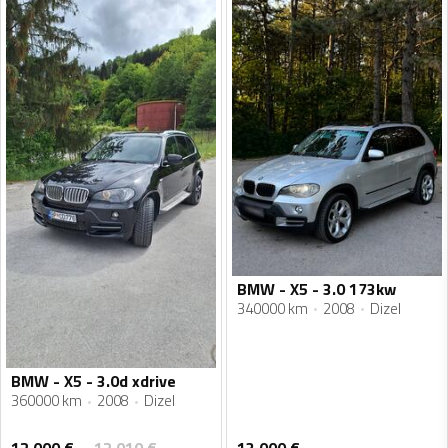
BMW - X5 - 3.0 173kw
340000 km
2008
Dizel
BMW - X5 - 3.0d xdrive
360000 km
2008
Dizel
12 000
€