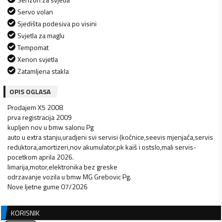
Servo volan
Sjedišta podesiva po visini
Svjetla za maglu
Tempomat
Xenon svjetla
Zatamljena stakla
OPIS OGLASA
Prodajem X5 2008
prva registracija 2009
kupljen nov u bmw salonu Pg
auto u extra stanju,uradjeni svi servisi (kočnice,seevis mjenjača,servis
reduktora,amortizeri,nov akumulator,pk kaiš i ostslo,mali servis-
pocetkom aprila 2026.
limarija,motor,elektronika bez greske
odrzavanje vozila u bmw MG Grebovic Pg.
Nove ljetne gume 07/2026
KORISNIK