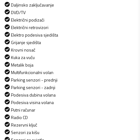
Daljinsko zaključavanje
DVD/TV
Električni podizači
Električni retrovizori
Elektro podesiva sjedišta
Grijanje sjedišta
Krovni nosač
Kuka za vuču
Metalik boja
Multifunkcionalni volan
Parking senzori - prednji
Parking senzori - zadnji
Podesiva dubina volana
Podesiva visina volana
Putni računar
Radio CD
Rezervni ključ
Senzori za kišu
Senzori za svjetla