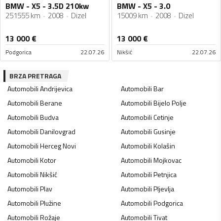
BMW - X5 - 3.5D 210kw
BMW - X5 - 3.0
251555 km
2008
Dizel
15009 km
2008
Dizel
13 000
€
13 000
€
Podgorica
22.07.26
Nikšić
22.07.26
BRZA PRETRAGA
Automobili
Andrijevica
Automobili
Bar
Automobili
Berane
Automobili
Bijelo Polje
Automobili
Budva
Automobili
Cetinje
Automobili
Danilovgrad
Automobili
Gusinje
Automobili
Herceg Novi
Automobili
Kolašin
Automobili
Kotor
Automobili
Mojkovac
Automobili
Nikšić
Automobili
Petnjica
Automobili
Plav
Automobili
Pljevlja
Automobili
Plužine
Automobili
Podgorica
Automobili
Rožaje
Automobili
Tivat