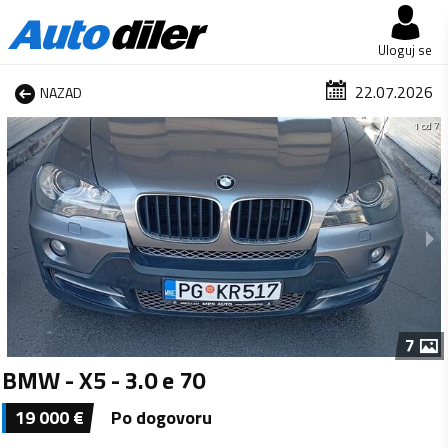
Uloguj se
22.07.2026
NAZAD
1 od 7
7
BMW - X5 - 3.0 e 70
19 000
€
Po dogovoru