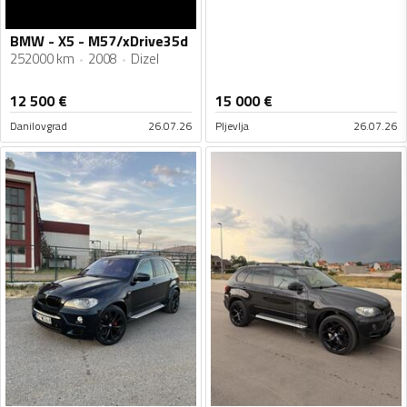
BMW - X5 - M57/xDrive35d
252000 km
2008
Dizel
12 500
€
15 000
€
Danilovgrad
26.07.26
Pljevlja
26.07.26