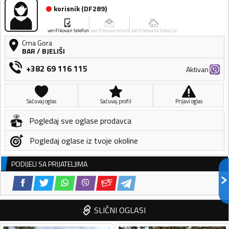
korisnik
(
DF289
)
verifikovan telefon
verifikovan email
verifikovana lokacija
Crna Gora
BAR
/
BJELIŠI
+382 69 116 115
Aktivan
Sačuvaj oglas
Sačuvaj profil
Prijavi oglas
Pogledaj sve oglase prodavca
Pogledaj oglase iz tvoje okoline
PODIJELI SA PRIJATELJIMA
SLIČNI OGLASI