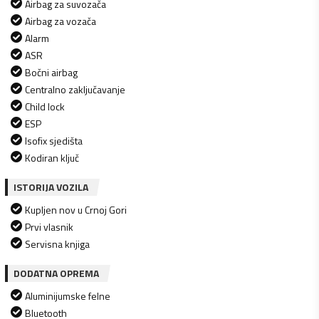
Airbag za suvozača
Airbag za vozača
Alarm
ASR
Bočni airbag
Centralno zaključavanje
Child lock
ESP
Isofix sjedišta
Kodiran ključ
ISTORIJA VOZILA
Kupljen nov u Crnoj Gori
Prvi vlasnik
Servisna knjiga
DODATNA OPREMA
Aluminijumske felne
Bluetooth