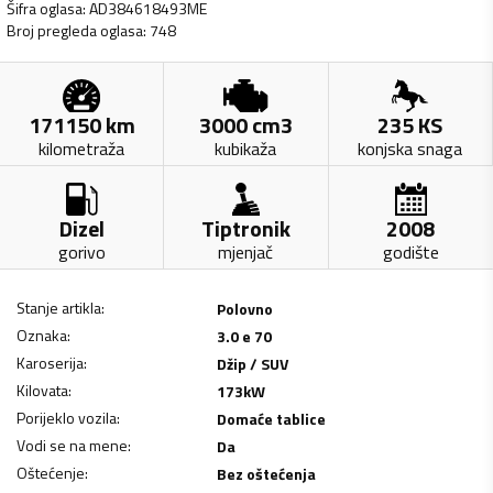
Šifra oglasa
:
AD384618493ME
Broj pregleda oglasa
:
748
171150
km
3000
cm3
235
KS
kilometraža
kubikaža
konjska snaga
Dizel
Tiptronik
2008
gorivo
mjenjač
godište
Stanje artikla
:
Polovno
Oznaka
:
3.0 e 70
Karoserija
:
Džip / SUV
Kilovata
:
173
kW
Porijeklo vozila
:
Domaće tablice
Vodi se na mene
:
Da
Oštećenje
:
Bez oštećenja