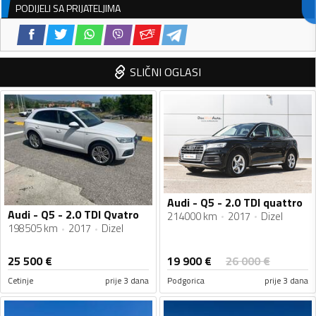
PODIJELI SA PRIJATELJIMA
SLIČNI OGLASI
Audi - Q5 - 2.0 TDI quattro
Audi - Q5 - 2.0 TDI Qvatro
214000 km
2017
Dizel
198505 km
2017
Dizel
19 900
€
25 500
€
26 000
€
Cetinje
prije 3 dana
Podgorica
prije 3 dana