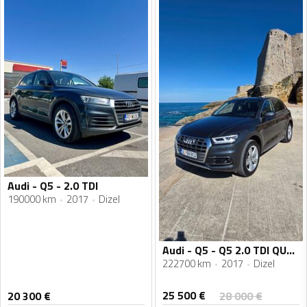
Audi - Q5 - 2.0 TDI
190000 km
2017
Dizel
Audi - Q5 - Q5 2.0 TDI QUATTRO
222700 km
2017
Dizel
25 500
€
20 300
€
28 000
€