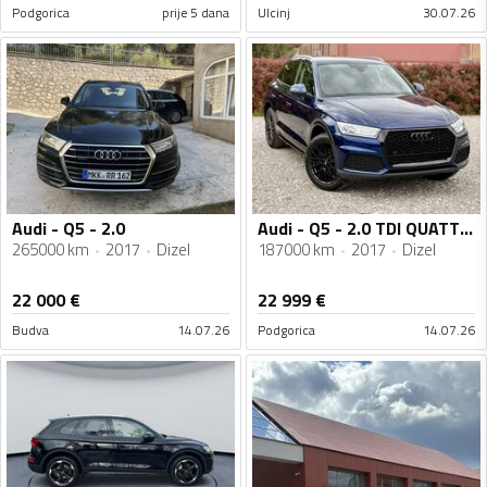
Podgorica
prije 5 dana
Ulcinj
30.07.26
Audi - Q5 - 2.0
Audi - Q5 - 2.0 TDI QUATTRO
265000 km
2017
Dizel
187000 km
2017
Dizel
22 000
€
22 999
€
Budva
14.07.26
Podgorica
14.07.26