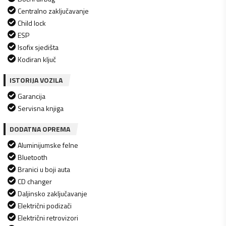
Centralno zaključavanje
Child lock
ESP
Isofix sjedišta
Kodiran ključ
ISTORIJA VOZILA
Garancija
Servisna knjiga
DODATNA OPREMA
Aluminijumske felne
Bluetooth
Branici u boji auta
CD changer
Daljinsko zaključavanje
Električni podizači
Električni retrovizori