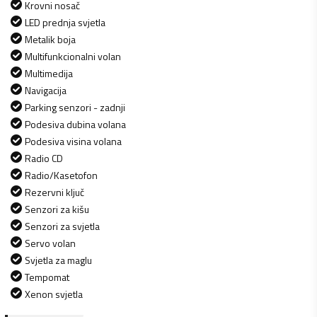
Krovni nosač
LED prednja svjetla
Metalik boja
Multifunkcionalni volan
Multimedija
Navigacija
Parking senzori - zadnji
Podesiva dubina volana
Podesiva visina volana
Radio CD
Radio/Kasetofon
Rezervni ključ
Senzori za kišu
Senzori za svjetla
Servo volan
Svjetla za maglu
Tempomat
Xenon svjetla