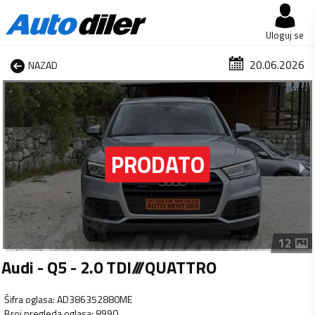
Uloguj se
20.06.2026
NAZAD
1 od 12
12
Audi - Q5 - 2.0 TDI///QUATTRO
Šifra oglasa
:
AD386352880ME
Broj pregleda oglasa
:
8990