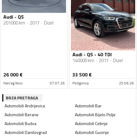
Audi - Q5
201000 km
2017
Dizel
Audi - Q5 - 40 TDI
140000 km
2017
Dizel
26 000
€
33 500
€
Herceg Novi
07.07.26
Podgorica
25.06.26
BRZA PRETRAGA
Automobili
Andrijevica
Automobili
Bar
Automobili
Berane
Automobili
Bijelo Polje
Automobili
Budva
Automobili
Cetinje
Automobili
Danilovgrad
Automobili
Gusinje