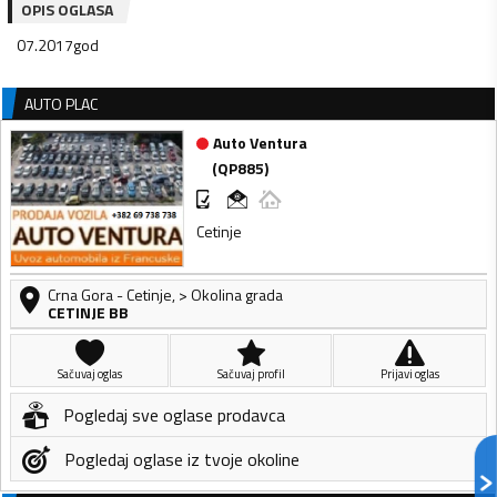
OPIS OGLASA
07.2017god
AUTO PLAC
Auto Ventura
(
QP885
)
Cetinje
Crna Gora
-
Cetinje
,
> Okolina grada
CETINJE BB
Sačuvaj oglas
Sačuvaj profil
Prijavi oglas
Pogledaj sve oglase prodavca
Pogledaj oglase iz tvoje okoline