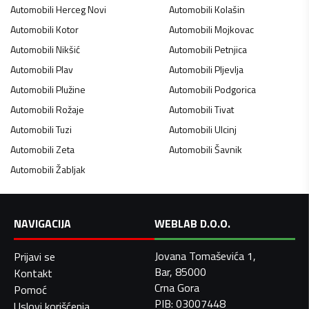
Automobili
Herceg Novi
Automobili
Kolašin
Automobili
Kotor
Automobili
Mojkovac
Automobili
Nikšić
Automobili
Petnjica
Automobili
Plav
Automobili
Pljevlja
Automobili
Plužine
Automobili
Podgorica
Automobili
Rožaje
Automobili
Tivat
Automobili
Tuzi
Automobili
Ulcinj
Automobili
Zeta
Automobili
Šavnik
Automobili
Žabljak
NAVIGACIJA
WEBLAB D.O.O.
Jovana Tomaševića 1,
Prijavi se
Bar, 85000
Kontakt
Crna Gora
Pomoć
PIB: 03007448
Uslovi korišćenja