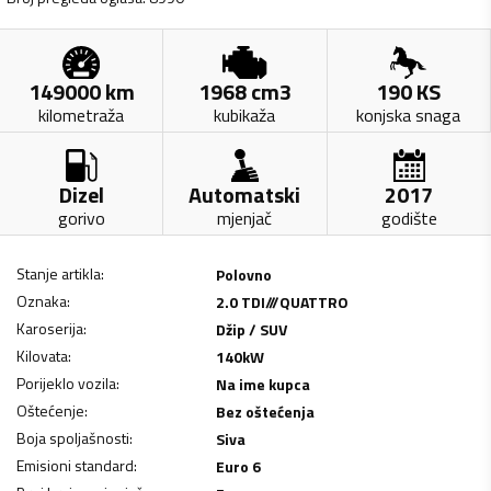
149000
km
1968
cm3
190
KS
kilometraža
kubikaža
konjska snaga
Dizel
Automatski
2017
gorivo
mjenjač
godište
Stanje artikla
:
Polovno
Oznaka
:
2.0 TDI///QUATTRO
Karoserija
:
Džip / SUV
Kilovata
:
140
kW
Porijeklo vozila
:
Na ime kupca
Oštećenje
:
Bez oštećenja
Boja spoljašnosti
:
Siva
Emisioni standard
:
Euro 6