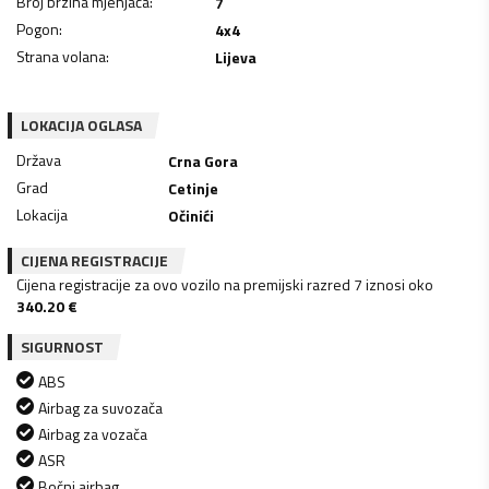
Broj brzina mjenjača
:
7
Pogon
:
4x4
Strana volana
:
Lijeva
LOKACIJA OGLASA
Država
Crna Gora
Grad
Cetinje
Lokacija
Očinići
CIJENA REGISTRACIJE
Cijena registracije za ovo vozilo na premijski razred 7 iznosi oko
340.20
€
SIGURNOST
ABS
Airbag za suvozača
Airbag za vozača
ASR
Bočni airbag