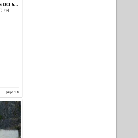
Dacia - Duster - 1.5 DCI 4X4
Dizel
prije 1 h