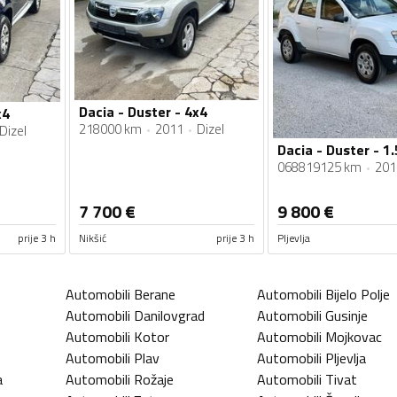
Dacia - Duster - 4x4
x4
218000 km
2011
Dizel
Dizel
Dacia - Duster - 1.
068819125 km
201
7 700
€
9 800
€
prije 3 h
Nikšić
prije 3 h
Pljevlja
Automobili
Berane
Automobili
Bijelo Polje
Automobili
Danilovgrad
Automobili
Gusinje
Automobili
Kotor
Automobili
Mojkovac
Automobili
Plav
Automobili
Pljevlja
a
Automobili
Rožaje
Automobili
Tivat