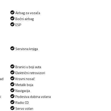
Airbag za vozača
Bočni airbag
ESP
Servisna knjiga
Branici u boji auta
Električni retrovizori
zad
Krovni nosač
Metalik boja
Navigacija
i
Podesiva dubina volana
Radio CD
Servo volan