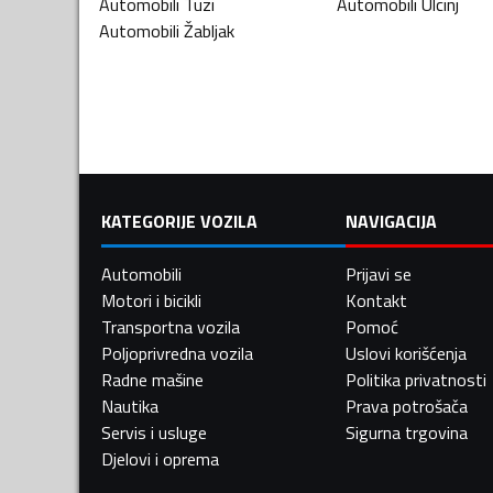
Automobili
Tuzi
Automobili
Ulcinj
Automobili
Žabljak
KATEGORIJE VOZILA
NAVIGACIJA
Automobili
Prijavi se
Motori i bicikli
Kontakt
Transportna vozila
Pomoć
Poljoprivredna vozila
Uslovi korišćenja
Radne mašine
Politika privatnosti
Nautika
Prava potrošača
Servis i usluge
Sigurna trgovina
Djelovi i oprema