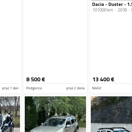
101000 km
2018
8 500
€
13 400
€
prije 1 dan
Podgorica
prije 2 dana
Nikšić