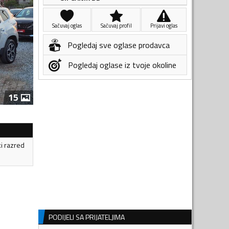
Sačuvaj oglas
Sačuvaj profil
Prijavi oglas
Pogledaj sve oglase prodavca
Pogledaj oglase iz tvoje okoline
15
ki razred
PODIJELI SA PRIJATELJIMA