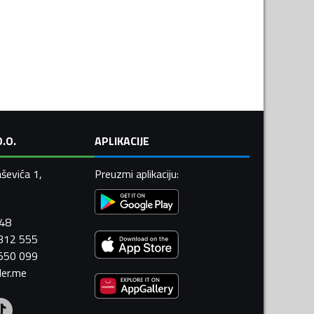
.O.
APLIKACIJE
ševića 1,
Preuzmi aplikaciju
:
448
 312 555
 550 099
ler.me