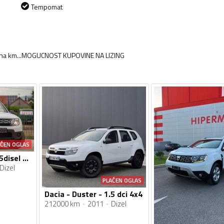
Tempomat
ncija na km...MOGUCNOST KUPOVINE NA LIZING
AĆEN OGLAS
Dacia - Duster - 1.5disel 4x4
Dizel
PLAĆEN OGLAS
Dacia - Duster - 1.5 dci 4x4
212000 km
2011
Dizel