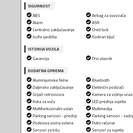
SIGURNOST
ABS
Airbag za suvozača
Alarm
ASR
Centralno zaključavanje
Child lock
Isofix sjedišta
Kodiran ključ
ISTORIJA VOZILA
Garancija
Prvi vlasnik
DODATNA OPREMA
Aluminijumske felne
Bluetooth
Daljinsko zaključavanje
Električni podizači
Grijači retrovizora
Kamera za vožnju una
Kuka za vuču
LED prednja svjetla
Multifunkcionalni volan
Multimedija
Parking senzori - prednji
Parking senzori - zadnj
Podesiva visina volana
Putni računar
Senzori za kišu
Senzori za svjetla