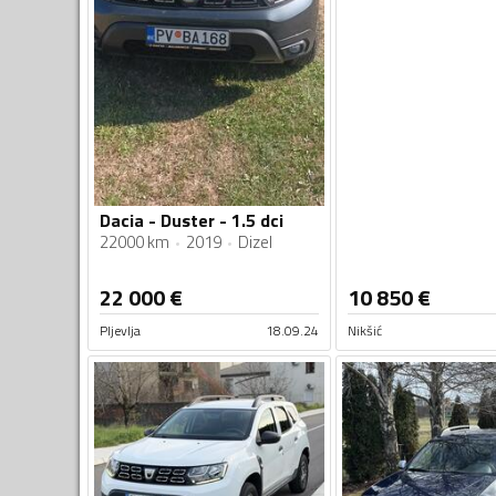
Dacia - Duster - 1.5 dci
22000 km
2019
Dizel
22 000
€
10 850
€
Pljevlja
18.09.24
Nikšić