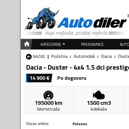
KATEGORIJE
PRODAVNICE
AUTO
Početna
Automobili
Dacia
Dust
NAZAD
Dacia - Duster - 4x4 1.5 dci prestig
14 900
€
Po dogovoru
195000
km
1500
cm3
kilometraža
kubikaža
Stanje artikla
:
Polovno