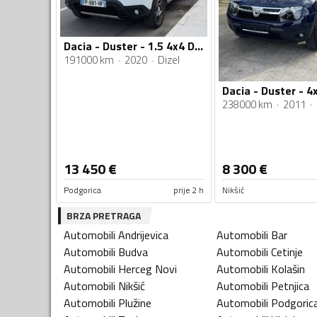
Dacia - Duster - 1.5 4x4 DUSTER
191000 km
2020
Dizel
Dacia - Duster - 4
238000 km
2011
13 450
€
8 300
€
Podgorica
prije 2 h
Nikšić
BRZA PRETRAGA
Automobili
Andrijevica
Automobili
Bar
Automobili
Budva
Automobili
Cetinje
Automobili
Herceg Novi
Automobili
Kolašin
Automobili
Nikšić
Automobili
Petnjica
Automobili
Plužine
Automobili
Podgoric