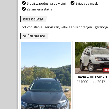
Sjedišta podesiva po visini
Svjetla za maglu
Zatamljena stakla
OPIS OGLASA
odlicno stanje...servisiran, veliki servis odradjen... gara
SLIČNI OGLASI
PL
171000 km
2017