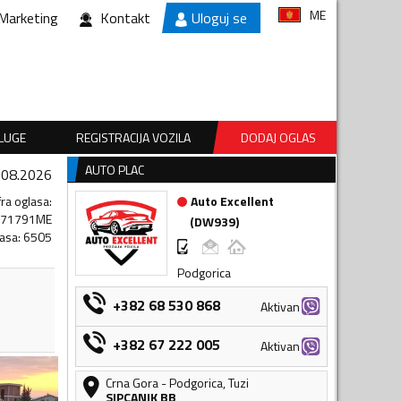
ME
Marketing
Kontakt
Uloguj se
SLUGE
REGISTRACIJA VOZILA
DODAJ OGLAS
AUTO PLAC
.08.2026
fra oglasa
:
Auto Excellent
071791ME
(
DW939
)
lasa
:
6505
Podgorica
+382 68 530 868
Aktivan
+382 67 222 005
Aktivan
Crna Gora
-
Podgorica
,
Tuzi
SIPCANIK BB