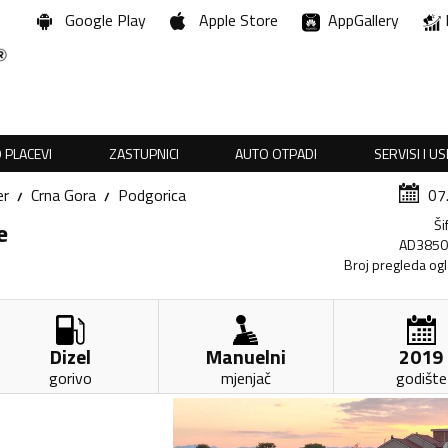
Google Play
Apple Store
AppGallery
 PLACEVI
ZASTUPNICI
AUTO OTPADI
SERVISI I U
er
Crna Gora
Podgorica
07
Ši
e
AD385
Broj pregleda og
Dizel
Manuelni
2019
gorivo
mjenjač
godište