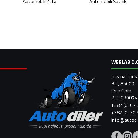
Automobili
Zeta
Automobili
Šavnik
WEBLAB D.O
Jovana Toma
Bar, 85000
Crna Gora
PIB: 03007
+382 (0) 67
+382 (0) 30
info@autodi