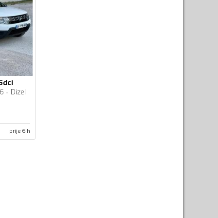
5dci
6
Dizel
prije 6 h