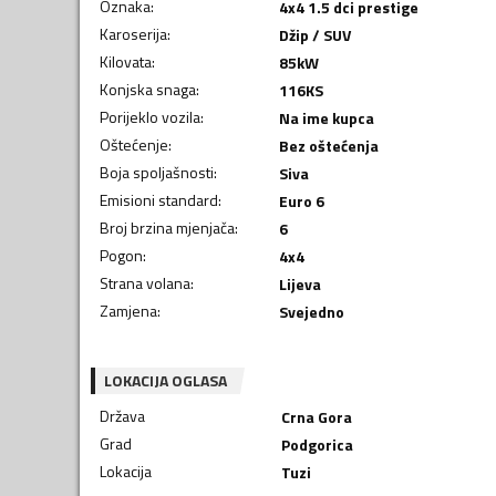
Oznaka
:
4x4 1.5 dci prestige
Karoserija
:
Džip / SUV
Kilovata
:
85
kW
Konjska snaga
:
116
KS
Porijeklo vozila
:
Na ime kupca
Oštećenje
:
Bez oštećenja
Boja spoljašnosti
:
Siva
Emisioni standard
:
Euro 6
Broj brzina mjenjača
:
6
Pogon
:
4x4
Strana volana
:
Lijeva
Zamjena
:
Svejedno
LOKACIJA OGLASA
Država
Crna Gora
Grad
Podgorica
Lokacija
Tuzi