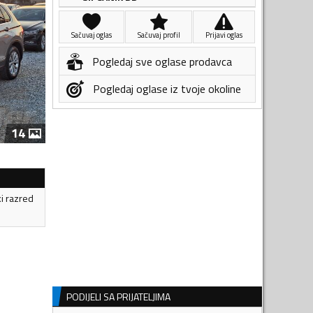
Sačuvaj oglas
Sačuvaj profil
Prijavi oglas
Pogledaj sve oglase prodavca
Pogledaj oglase iz tvoje okoline
14
ki razred
PODIJELI SA PRIJATELJIMA