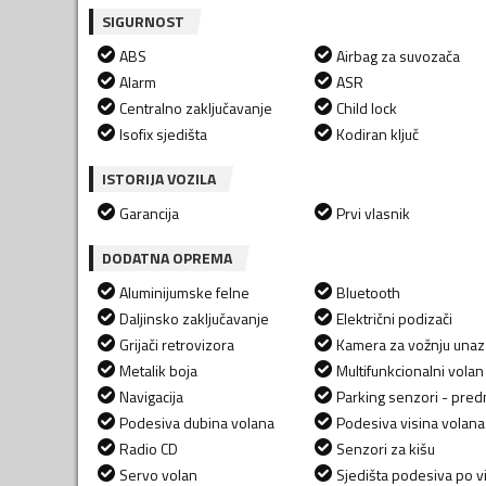
SIGURNOST
ABS
Airbag za suvozača
Alarm
ASR
Centralno zaključavanje
Child lock
Isofix sjedišta
Kodiran ključ
ISTORIJA VOZILA
Garancija
Prvi vlasnik
DODATNA OPREMA
Aluminijumske felne
Bluetooth
Daljinsko zaključavanje
Električni podizači
Grijači retrovizora
Kamera za vožnju una
Metalik boja
Multifunkcionalni volan
Navigacija
Parking senzori - predn
Podesiva dubina volana
Podesiva visina volana
Radio CD
Senzori za kišu
Servo volan
Sjedišta podesiva po vi