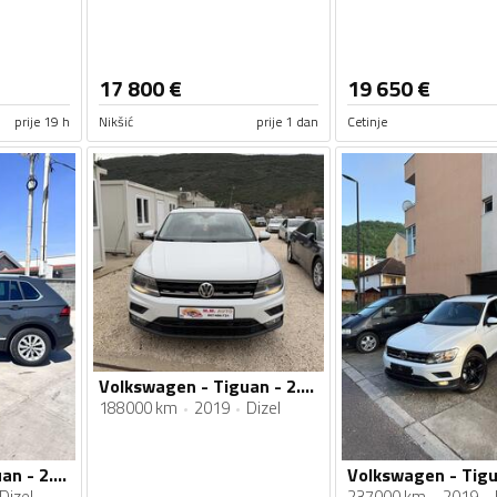
17 800
€
19 650
€
prije 19 h
Nikšić
prije 1 dan
Cetinje
Volkswagen - Tiguan - 2.0 TDI AUTOMATIK
188000 km
2019
Dizel
Volkswagen - Tiguan - 2.0 TDI
Dizel
237000 km
2019