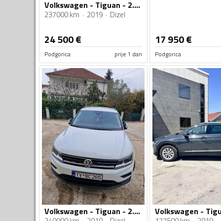
Volkswagen - Tiguan - 2.0Tdi R line 4 motion
237000 km
2019
Dizel
24 500
€
17 950
€
Podgorica
prije 1 dan
Podgorica
Volkswagen - Tiguan - 2.0tdi
240000 km
2019
Dizel
177500 km
2019