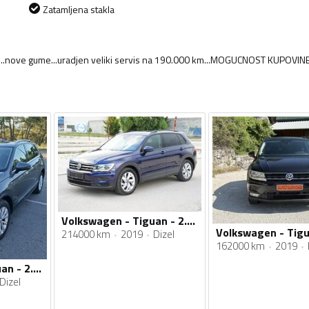
Zatamljena stakla
a km...nove gume...uradjen veliki servis na 190.000 km...MOGUCNOST KUPOVIN
Volkswagen - Tiguan - 2.0 TDI DSG COMFORTLINE BUSINESS
214000 km
2019
Dizel
162000 km
2019
Volkswagen - Tiguan - 2.0 TDI DSG AUTOMATIK
Dizel