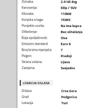
Oznaka
:
2.0 tdi dsg
Karoserija
:
Džip / SUV
Kilovata
:
110
kW
Konjska snaga
:
150
KS
Porijeklo vozila
:
Na ime kupca
Oštećenje
:
Bez oštećenja
Boja spoljašnosti
:
Siva
Emisioni standard
:
Euro 6
Broj brzina mjenjača
:
7
Pogon
:
Prednji
Strana volana
:
Lijeva
Zamjena
:
Svejedno
LOKACIJA OGLASA
Država
Crna Gora
Grad
Podgorica
Lokacija
Tuzi