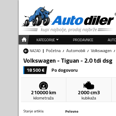
KATEGORIJE
PRODAVNICE
AUTO
Početna
Automobili
Volkswagen
NAZAD
Volkswagen - Tiguan - 2.0 tdi dsg
18 500
€
Po dogovoru
210000
km
2000
cm3
kilometraža
kubikaža
Stanje artikla
:
Polovno