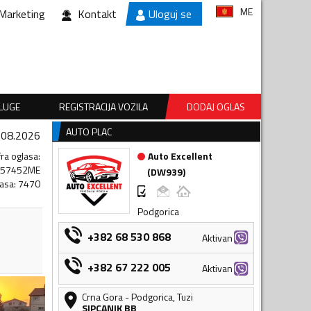
ME
Marketing
Kontakt
Uloguj se
SLUGE
REGISTRACIJA VOZILA
DODAJ OGLAS
AUTO PLAC
.08.2026
fra oglasa
:
Auto Excellent
157452ME
(
DW939
)
lasa
:
7470
Podgorica
+382 68 530 868
Aktivan
+382 67 222 005
Aktivan
Crna Gora
-
Podgorica
,
Tuzi
SIPCANIK BB