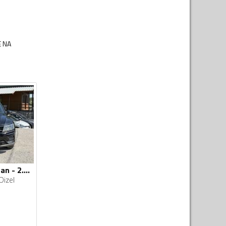
E NA
Volkswagen - Tiguan - 2.0//TDI//DSG//02.2020god
Dizel