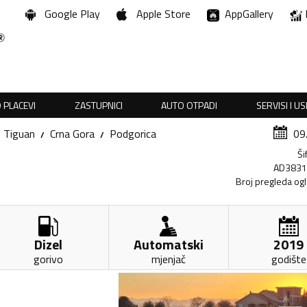
Google Play
Apple Store
AppGallery
 PLACEVI
ZASTUPNICI
AUTO OTPADI
SERVISI I U
Tiguan
Crna Gora
Podgorica
09
Ši
AD383
Broj pregleda og
Dizel
Automatski
2019
gorivo
mjenjač
godište