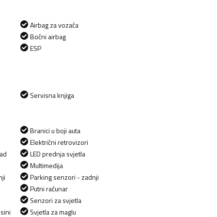
Airbag za vozača
Bočni airbag
ESP
Servisna knjiga
Branici u boji auta
Električni retrovizori
zad
LED prednja svjetla
Multimedija
ji
Parking senzori - zadnji
Putni računar
Senzori za svjetla
sini
Svjetla za maglu