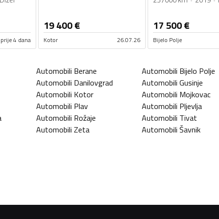
19 400
€
17 500
€
prije 4 dana
Kotor
26.07.26
Bijelo Polje
Automobili
Berane
Automobili
Bijelo Polje
Automobili
Danilovgrad
Automobili
Gusinje
Automobili
Kotor
Automobili
Mojkovac
Automobili
Plav
Automobili
Pljevlja
a
Automobili
Rožaje
Automobili
Tivat
Automobili
Zeta
Automobili
Šavnik