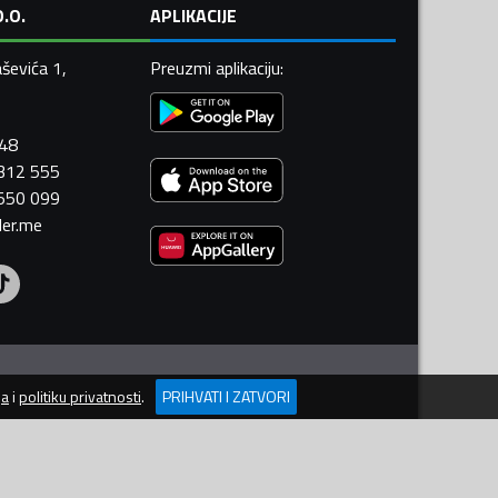
.O.
APLIKACIJE
ševića 1,
Preuzmi aplikaciju
:
448
 312 555
 550 099
ler.me
ja
i
politiku privatnosti
.
PRIHVATI I ZATVORI