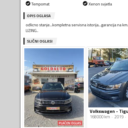
Tempomat
Xenon svjetla
OPIS OGLASA
odlicno stanje...kompletna servisna istorija...garancija n
LIZING..
SLIČNI OGLASI
168000 km
2019
PLAĆEN OGLAS