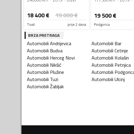
18 400
€
19 000
€
19 500
€
Tivat
prije 2 dana
Podgorica
BRZA PRETRAGA
Automobili
Andrijevica
Automobili
Bar
Automobili
Budva
Automobili
Cetinje
Automobili
Herceg Novi
Automobili
Kolašin
Automobili
Nikšić
Automobili
Petnjica
Automobili
Plužine
Automobili
Podgoric
Automobili
Tuzi
Automobili
Ulcinj
Automobili
Žabljak