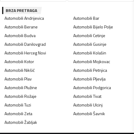
BRZA PRETRAGA
Automobili
Andrijevica
Automobili
Bar
Automobili
Berane
Automobili
Bijelo Polje
Automobili
Budva
Automobili
Cetinje
Automobili
Danilovgrad
Automobili
Gusinje
Automobili
Herceg Novi
Automobili
Kolašin
Automobili
Kotor
Automobili
Mojkovac
Automobili
Nikšić
Automobili
Petnjica
Automobili
Plav
Automobili
Pljevlja
Automobili
Plužine
Automobili
Podgorica
Automobili
Rožaje
Automobili
Tivat
Automobili
Tuzi
Automobili
Ulcinj
Automobili
Zeta
Automobili
Šavnik
Automobili
Žabljak