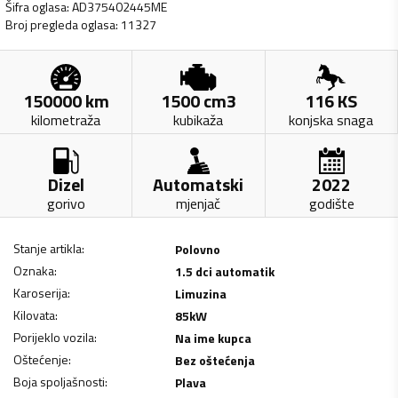
Šifra oglasa
:
AD375402445ME
Broj pregleda oglasa
:
11327
150000
km
1500
cm3
116
KS
kilometraža
kubikaža
konjska snaga
Dizel
Automatski
2022
gorivo
mjenjač
godište
Stanje artikla
:
Polovno
Oznaka
:
1.5 dci automatik
Karoserija
:
Limuzina
Kilovata
:
85
kW
Porijeklo vozila
:
Na ime kupca
Oštećenje
:
Bez oštećenja
Boja spoljašnosti
:
Plava