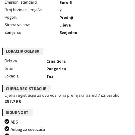
Emisioni standard
:
Euro 6
Broj brzina mjenjača
:
7
Pogon
:
Prednji
Strana volana
:
Lijeva
Zamjena
:
Svejedno
LOKACIJA OGLASA
Država
Crna Gora
Grad
Podgorica
Lokacija
Tuzi
CIJENA REGISTRACIJE
Cijena registracije za ovo vozilo na premijski razred 7 iznosi oko
287.79
€
SIGURNOST
ABS
Airbag za suvozača