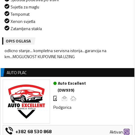
Svjetla za maglu
Tempomat
Xenon svjetla
Zatamljena stakla
OPIS OGLASA
odlicno stanje... kompletna servisna istorija...garancija na
km...MOGUCNOST KUPOVINE NA LIZING
AUTO PLAC
Auto Excellent
(
DW939
)
Podgorica
+382 68 530 868
Aktivan