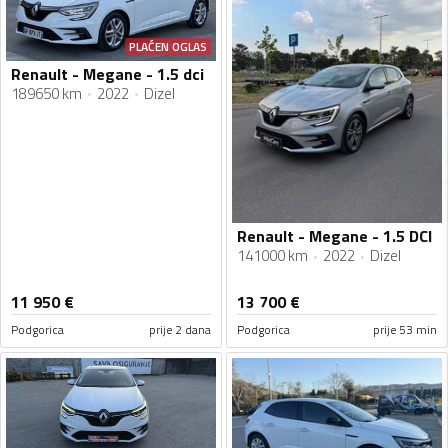
PLAĆEN OGLAS
Renault - Megane - 1.5 dci
189650 km
2022
Dizel
Renault - Megane - 1.5 DCI
141000 km
2022
Dizel
11 950
€
13 700
€
Podgorica
prije 2 dana
Podgorica
prije 53 min