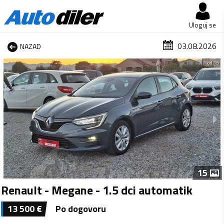
Uloguj se
03.08.2026
NAZAD
1 od 15
15
Renault - Megane - 1.5 dci automatik
13 500
€
Po dogovoru