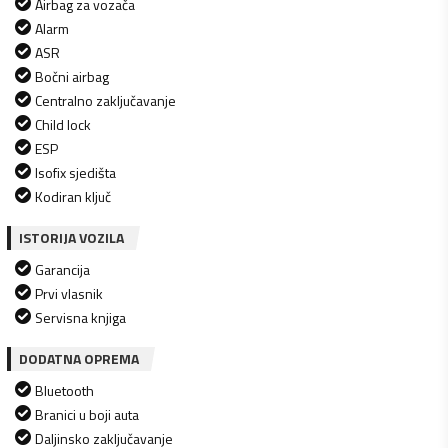
Airbag za vozača
Alarm
ASR
Bočni airbag
Centralno zaključavanje
Child lock
ESP
Isofix sjedišta
Kodiran ključ
ISTORIJA VOZILA
Garancija
Prvi vlasnik
Servisna knjiga
DODATNA OPREMA
Bluetooth
Branici u boji auta
Daljinsko zaključavanje