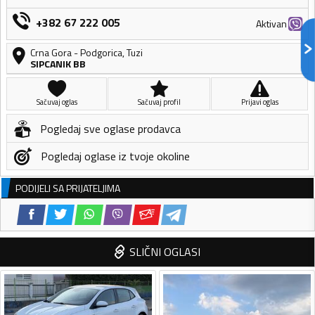
+382 67 222 005
Aktivan
Crna Gora
-
Podgorica
,
Tuzi
SIPCANIK BB
Sačuvaj oglas
Sačuvaj profil
Prijavi oglas
Pogledaj sve oglase prodavca
Pogledaj oglase iz tvoje okoline
PODIJELI SA PRIJATELJIMA
SLIČNI OGLASI