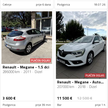
Cetinje
prije 6 dana
Podgorica
18.07.26
PLAĆEN OGLAS
Renault - Megane - 1.5 dci
286000 km
2011
Dizel
PLAĆEN OGLAS
Renault - Megane - Automatik
207000 km
2018
Dizel
11 500
€
3 600
€
12 500
€
Podgorica
prije 39 min
Bar
prije 1 h