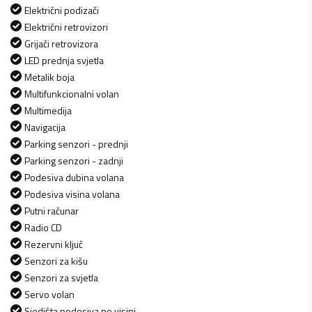
Električni podizači
Električni retrovizori
Grijači retrovizora
LED prednja svjetla
Metalik boja
Multifunkcionalni volan
Multimedija
Navigacija
Parking senzori - prednji
Parking senzori - zadnji
Podesiva dubina volana
Podesiva visina volana
Putni računar
Radio CD
Rezervni ključ
Senzori za kišu
Senzori za svjetla
Servo volan
Sjedišta podesiva po visini