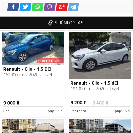
SLIČNI OGLASI
PLAĆEN OGLAS
Renault - Clio - 1.5 DCI
162000 km
2020
Dizel
Renault - Clio - 1.5 dCi
191000 km
2020
Dizel
9 200
€
9 800
€
9 400
€
Bar
prije 14 h
Podgorica
prije 16 h