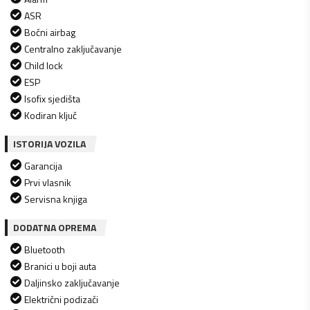
ASR
Bočni airbag
Centralno zaključavanje
Child lock
ESP
Isofix sjedišta
Kodiran ključ
ISTORIJA VOZILA
Garancija
Prvi vlasnik
Servisna knjiga
DODATNA OPREMA
Bluetooth
Branici u boji auta
Daljinsko zaključavanje
Električni podizači