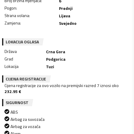
Broj brzina mjenjača
:
6
Pogon
:
Prednji
Strana volana
:
Lijeva
Zamjena
:
Svejedno
LOKACIJA OGLASA
Država
Crna Gora
Grad
Podgorica
Lokacija
Tuzi
CIJENA REGISTRACIJE
Cijena registracije za ovo vozilo na premijski razred 7 iznosi oko
232.95
€
SIGURNOST
ABS
Airbag za suvozača
Airbag za vozača
Alarm