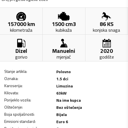
157000
km
1500
cm3
86
KS
kilometraža
kubikaža
konjska snaga
Dizel
Manuelni
2020
gorivo
mjenjač
godište
Stanje artikla
:
Polovno
Oznaka
:
1.5 dci
Karoserija
:
Limuzina
Kilovata
:
63
kW
Porijeklo vozila
:
Na ime kupca
Oštećenje
:
Bez oštećenja
Boja spoljašnosti
:
Bijela
Emisioni standard
:
Euro 6