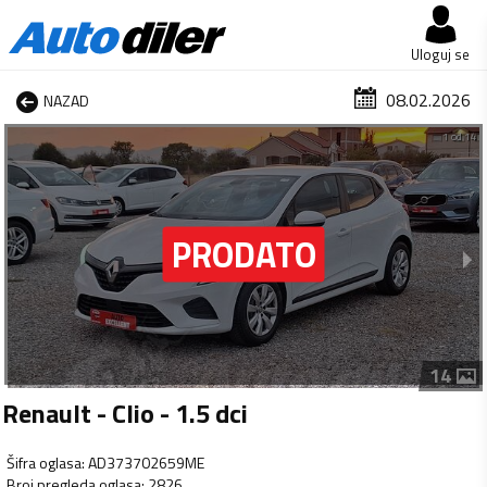
Uloguj se
08.02.2026
NAZAD
1 od 14
14
Renault - Clio - 1.5 dci
Šifra oglasa
:
AD373702659ME
Broj pregleda oglasa
:
2826