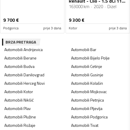
Renault - Clio - 1.5 dCi 11/2020g
163000 km
2020
Dizel
9 700
€
9 300
€
Podgorica
prije 3 dana
Kotor
prije 3 dana
BRZA PRETRAGA
Automobili
Andrijevica
Automobili
Bar
Automobili
Berane
Automobili
Bijelo Polje
Automobili
Budva
Automobili
Cetinje
Automobili
Danilovgrad
Automobili
Gusinje
Automobili
Herceg Novi
Automobili
Kolašin
Automobili
Kotor
Automobili
Mojkovac
Automobili
Nikšić
Automobili
Petnjica
Automobili
Plav
Automobili
Pljevlja
Automobili
Plužine
Automobili
Podgorica
Automobili
Rožaje
Automobili
Tivat