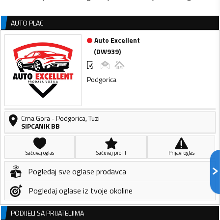
AUTO PLAC
Auto Excellent
(
DW939
)
Podgorica
Crna Gora
-
Podgorica
,
Tuzi
SIPCANIK BB
Sačuvaj oglas
Sačuvaj profil
Prijavi oglas
Pogledaj sve oglase prodavca
Pogledaj oglase iz tvoje okoline
PODIJELI SA PRIJATELJIMA