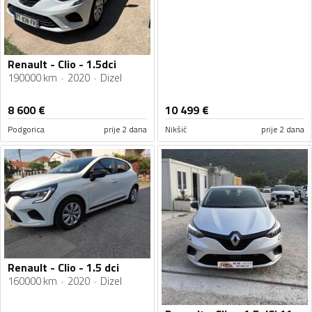
Renault - Clio - 1.5dci
190000 km
2020
Dizel
8 600
€
10 499
€
Podgorica
prije 2 dana
Nikšić
prije 2 dana
Renault - Clio - 1.5 dci
160000 km
2020
Dizel