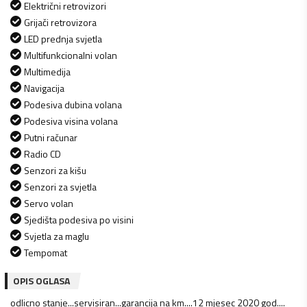
Električni retrovizori
Grijači retrovizora
LED prednja svjetla
Multifunkcionalni volan
Multimedija
Navigacija
Podesiva dubina volana
Podesiva visina volana
Putni računar
Radio CD
Senzori za kišu
Senzori za svjetla
Servo volan
Sjedišta podesiva po visini
Svjetla za maglu
Tempomat
OPIS OGLASA
odlicno stanje...servisiran...garancija na km....12 mjesec 2020 god....