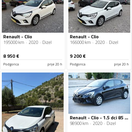
Renault - Clio
Renault - Clio
195000 km
2020
Dizel
166000 km
2020
Dizel
8 950
€
9 200
€
Podgorica
prije 20 h
Podgorica
prije 20 h
Renault - Clio - 1.5 dci 85 12/2020
98900 km
2020
Dizel