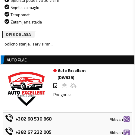
Sjedišta podesiva po visini
Svjetla za maglu
Tempomat
Zatamljena stakla
OPIS OGLASA
odlicno stanje...servisiran...
AUTO PLAC
Auto Excellent
(
DW939
)
Podgorica
+382 68 530 868
Aktivan
+382 67 222 005
Aktivan