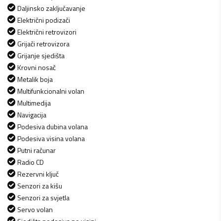
Daljinsko zaključavanje
Električni podizači
Električni retrovizori
Grijači retrovizora
Grijanje sjedišta
Krovni nosač
Metalik boja
Multifunkcionalni volan
Multimedija
Navigacija
Podesiva dubina volana
Podesiva visina volana
Putni računar
Radio CD
Rezervni ključ
Senzori za kišu
Senzori za svjetla
Servo volan