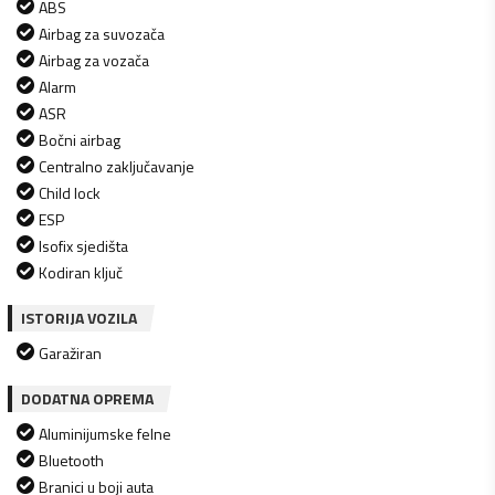
ABS
Airbag za suvozača
Airbag za vozača
Alarm
ASR
Bočni airbag
Centralno zaključavanje
Child lock
ESP
Isofix sjedišta
Kodiran ključ
ISTORIJA VOZILA
Garažiran
DODATNA OPREMA
Aluminijumske felne
Bluetooth
Branici u boji auta