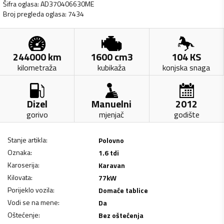
Šifra oglasa
:
AD370406630ME
Broj pregleda oglasa
:
7434
244000
km
1600
cm3
104
KS
kilometraža
kubikaža
konjska snaga
Dizel
Manuelni
2012
gorivo
mjenjač
godište
Stanje artikla
:
Polovno
Oznaka
:
1.6 tdi
Karoserija
:
Karavan
Kilovata
:
77
kW
Porijeklo vozila
:
Domaće tablice
Vodi se na mene
:
Da
Oštećenje
:
Bez oštećenja