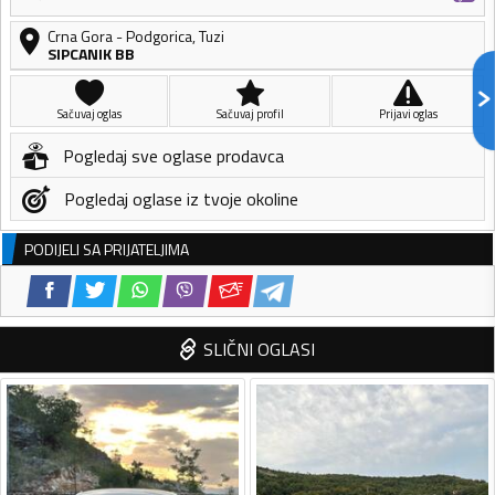
Crna Gora
-
Podgorica
,
Tuzi
SIPCANIK BB
Sačuvaj oglas
Sačuvaj profil
Prijavi oglas
Pogledaj sve oglase prodavca
Pogledaj oglase iz tvoje okoline
PODIJELI SA PRIJATELJIMA
SLIČNI OGLASI