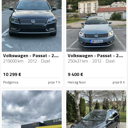
Volkswagen - Passat - 2.0TDI
Volkswagen - Passat - 2.0 TDI
219000 km
2012
Dizel
250437 km
2012
Dizel
10 299
€
9 400
€
Podgorica
prije 7 h
Herceg Novi
prije 9 h