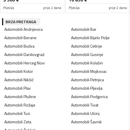
Pljevlja
prije 2 dana
Pljevlja
prije 2 dana
BRZA PRETRAGA
Automobili
Andrijevica
Automobili
Bar
Automobili
Berane
Automobili
Bijelo Polje
Automobili
Budva
Automobili
Cetinje
Automobili
Danilovgrad
Automobili
Gusinje
Automobili
Herceg Novi
Automobili
Kolašin
Automobili
Kotor
Automobili
Mojkovac
Automobili
Nikšić
Automobili
Petnjica
Automobili
Plav
Automobili
Pljevlja
Automobili
Plužine
Automobili
Podgorica
Automobili
Rožaje
Automobili
Tivat
Automobili
Tuzi
Automobili
Ulcinj
Automobili
Zeta
Automobili
Šavnik