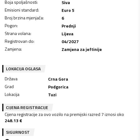
Boja spoljašnosti
:
Siva
Emisioni standard
:
Euro 5
Broj brzina mjenjača
:
6
Pogon
:
Prednji
Strana volana
:
Lijeva
Registrovan do
:
04/2027
Zamjena
:
Zamjena za jeftinije
LOKACIJA OGLASA
Država
Crna Gora
Grad
Podgorica
Lokacija
Tuzi
CIJENA REGISTRACIJE
Cijena registracije za ovo vozilo na premijski razred 7 iznosi oko
248.13
€
SIGURNOST