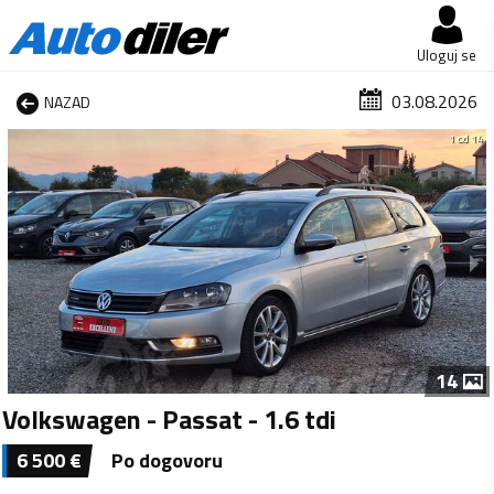
Uloguj se
03.08.2026
NAZAD
1 od 14
14
Volkswagen - Passat - 1.6 tdi
6 500
€
Po dogovoru