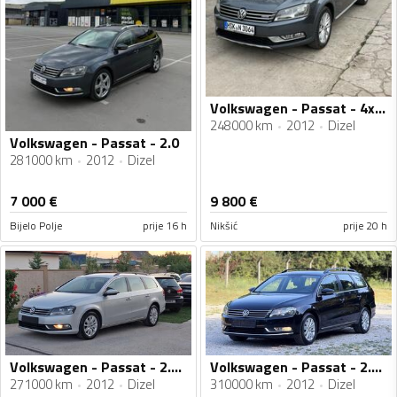
Volkswagen - Passat - 4x4 ALLTRACK
248000 km
2012
Dizel
Volkswagen - Passat - 2.0
281000 km
2012
Dizel
7 000
€
9 800
€
Bijelo Polje
prije 16 h
Nikšić
prije 20 h
Volkswagen - Passat - 2.0tdi
Volkswagen - Passat - 2.0 BLUEMOTION
271000 km
2012
Dizel
310000 km
2012
Dizel