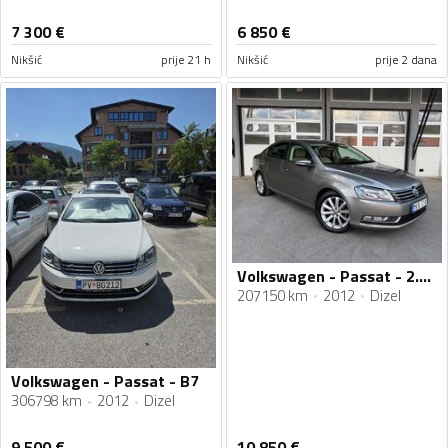
7 300
€
6 850
€
Nikšić
prije 21 h
Nikšić
prije 2 dana
Volkswagen - Passat - 2.0 TDI Highline
207150 km
2012
Dizel
Volkswagen - Passat - B7
306798 km
2012
Dizel
9 500
€
10 850
€