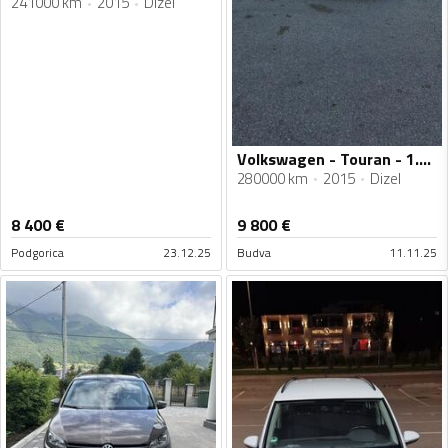
241000 km
2015
Dizel
Volkswagen - Touran - 1.6 tdi
280000 km
2015
Dizel
8 400
€
9 800
€
Podgorica
23.12.25
Budva
11.11.25