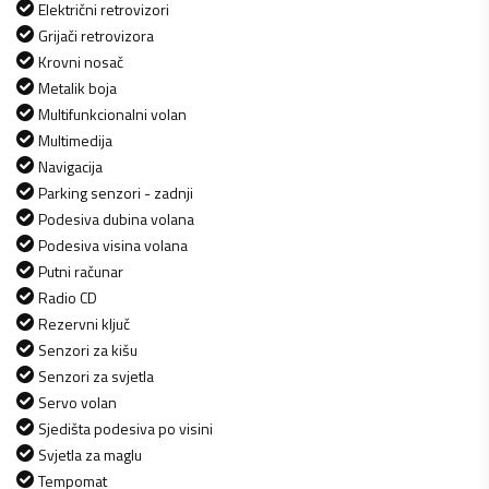
Električni retrovizori
Grijači retrovizora
Krovni nosač
Metalik boja
Multifunkcionalni volan
Multimedija
Navigacija
Parking senzori - zadnji
Podesiva dubina volana
Podesiva visina volana
Putni računar
Radio CD
Rezervni ključ
Senzori za kišu
Senzori za svjetla
Servo volan
Sjedišta podesiva po visini
Svjetla za maglu
Tempomat