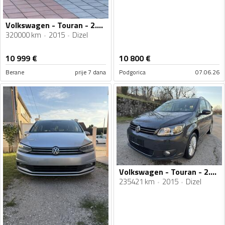
Volkswagen - Touran - 2.0TDI
320000 km
2015
Dizel
10 999
€
10 800
€
Berane
prije 7 dana
Podgorica
07.06.26
Volkswagen - Touran - 2.0TDI
235421 km
2015
Dizel