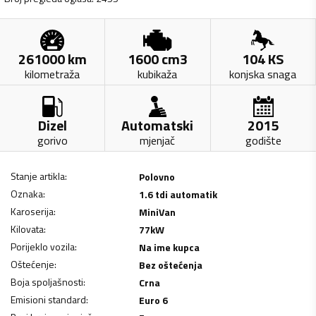
261000
km
1600
cm3
104
KS
kilometraža
kubikaža
konjska snaga
Dizel
Automatski
2015
gorivo
mjenjač
godište
Stanje artikla
:
Polovno
Oznaka
:
1.6 tdi automatik
Karoserija
:
MiniVan
Kilovata
:
77
kW
Porijeklo vozila
:
Na ime kupca
Oštećenje
:
Bez oštećenja
Boja spoljašnosti
:
Crna
Emisioni standard
:
Euro 6