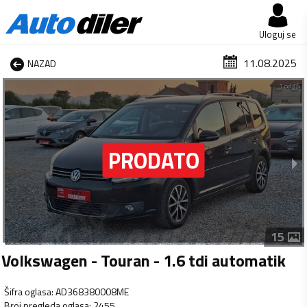
Uloguj se
11.08.2025
NAZAD
1 od 15
15
Volkswagen - Touran - 1.6 tdi automatik
Šifra oglasa
:
AD368380008ME
Broj pregleda oglasa
:
2455