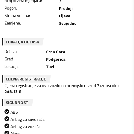
Broj brzina mjenjača
:
7
Pogon
:
Prednji
Strana volana
:
Lijeva
Zamjena
:
Svejedno
LOKACIJA OGLASA
Država
Crna Gora
Grad
Podgorica
Lokacija
Tuzi
CIJENA REGISTRACIJE
Cijena registracije za ovo vozilo na premijski razred 7 iznosi oko
248.13
€
SIGURNOST
ABS
Airbag za suvozača
Airbag za vozača
Alarm