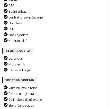
ASR
Bočni airbag
Centralno zaključavanje
Child lock
ESP
Isofix sjedišta
Kodiran ključ
ISTORIJA VOZILA
Garancija
Prvi vlasnik
Servisna knjiga
DODATNA OPREMA
Aluminijumske felne
Branici u boji auta
Daljinsko zaključavanje
Električni podizači