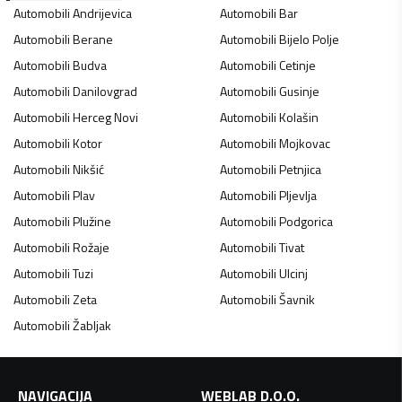
Automobili
Andrijevica
Automobili
Bar
Automobili
Berane
Automobili
Bijelo Polje
Automobili
Budva
Automobili
Cetinje
Automobili
Danilovgrad
Automobili
Gusinje
Automobili
Herceg Novi
Automobili
Kolašin
Automobili
Kotor
Automobili
Mojkovac
Automobili
Nikšić
Automobili
Petnjica
Automobili
Plav
Automobili
Pljevlja
Automobili
Plužine
Automobili
Podgorica
Automobili
Rožaje
Automobili
Tivat
Automobili
Tuzi
Automobili
Ulcinj
Automobili
Zeta
Automobili
Šavnik
Automobili
Žabljak
NAVIGACIJA
WEBLAB D.O.O.