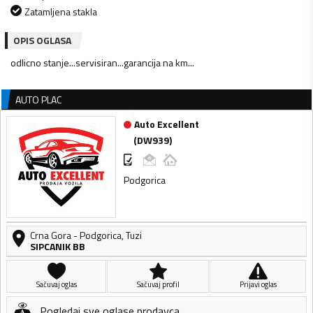
Zatamljena stakla
OPIS OGLASA
odlicno stanje...servisiran...garancija na km...
AUTO PLAC
Auto Excellent
(
DW939
)
Podgorica
Crna Gora
-
Podgorica
,
Tuzi
SIPCANIK BB
Sačuvaj oglas
Sačuvaj profil
Prijavi oglas
Pogledaj sve oglase prodavca