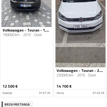
Volkswagen - Touran - 1,6 TDI
190000 km
2015
Dizel
Volkswagen - Touran - 2.0 tdi
250000 km
2015
Dizel
12 500
€
14 700
€
Gusinje
31.07.25
Ulcinj
01.02.25
BRZA PRETRAGA