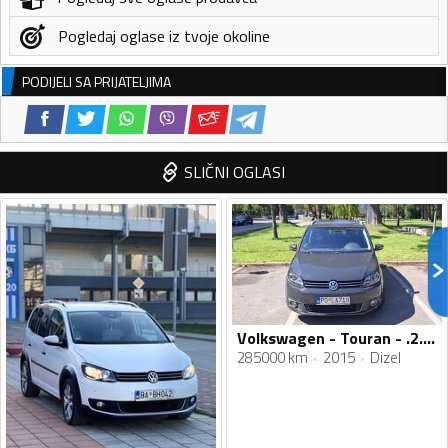
Pogledaj oglase iz tvoje okoline
PODIJELI SA PRIJATELJIMA
SLIČNI OGLASI
Volkswagen - Touran - .2.0 tdi
285000 km
2015
Dizel