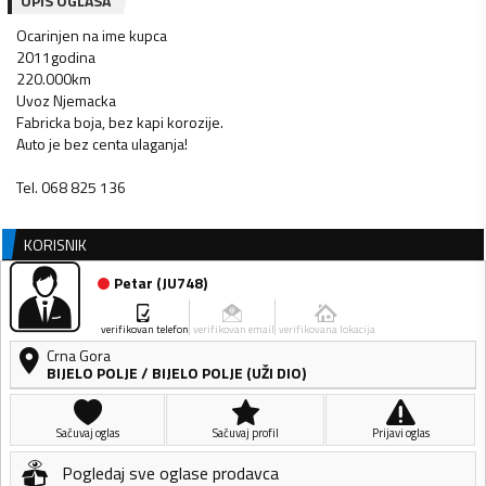
OPIS OGLASA
Ocarinjen na ime kupca
2011godina
220.000km
Uvoz Njemacka
Fabricka boja, bez kapi korozije.
Auto je bez centa ulaganja!
Tel. 068 825 136
KORISNIK
Petar
(
JU748
)
verifikovan telefon
verifikovan email
verifikovana lokacija
Crna Gora
BIJELO POLJE
/
BIJELO POLJE (UŽI DIO)
Sačuvaj oglas
Sačuvaj profil
Prijavi oglas
Pogledaj sve oglase prodavca