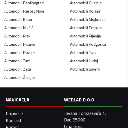
Automobili
Danilovgrad
Automobili
Gusinje
Automobili
Herceg Novi
Automobili
Kolašin
Automobili
Kotor
Automobili
Mojkovac
Automobili
Nikšić
Automobili
Petnjica
Automobili
Plav
Automobili
Pljevlja
Automobili
Plužine
Automobili
Podgorica
Automobili
Rožaje
Automobili
Tivat
Automobili
Tuzi
Automobili
Ulcinj
Automobili
Zeta
Automobili
Šavnik
Automobili
Žabljak
NAVIGACIJA
WEBLAB D.O.O.
Jovana Tomaševića 1,
Prijavi se
Bar, 85000
Kontakt
Crna Gora
Pomoć