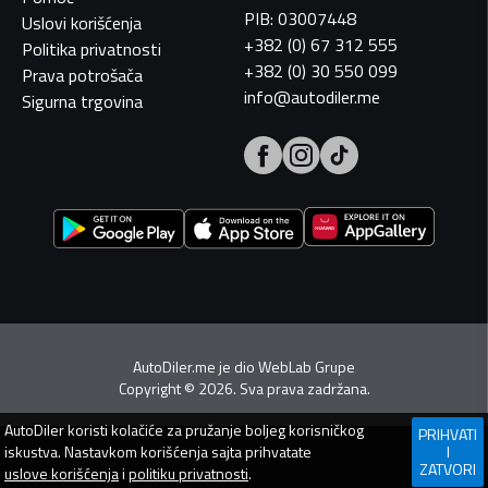
PIB: 03007448
Uslovi korišćenja
+382 (0) 67 312 555
Politika privatnosti
+382 (0) 30 550 099
Prava potrošača
info@autodiler.me
Sigurna trgovina
AutoDiler.me je dio
WebLab Grupe
Copyright
©
2026. Sva prava zadržana.
AutoDiler
koristi kolačiće za pružanje boljeg korisničkog
PRIHVATI
iskustva. Nastavkom korišćenja sajta prihvatate
I
ZATVORI
uslove korišćenja
i
politiku privatnosti
.