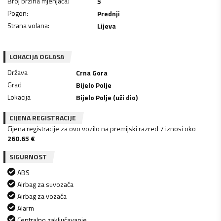
Broj brzina mjenjača
:
5
Pogon
:
Prednji
Strana volana
:
Lijeva
LOKACIJA OGLASA
Država
Crna Gora
Grad
Bijelo Polje
Lokacija
Bijelo Polje (uži dio)
CIJENA REGISTRACIJE
Cijena registracije za ovo vozilo na premijski razred 7 iznosi oko
260.65
€
SIGURNOST
ABS
Airbag za suvozača
Airbag za vozača
Alarm
Centralno zaključavanje