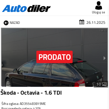
Uloguj se
26.11.2025
NAZAD
1 od 10
10
Škoda - Octavia - 1.6 TDI
Šifra oglasa
:
AD355483819ME
Broj pregleda oglasa
:
4705