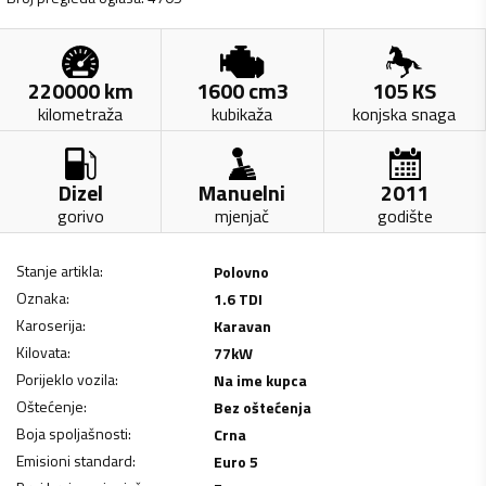
220000
km
1600
cm3
105
KS
kilometraža
kubikaža
konjska snaga
Dizel
Manuelni
2011
gorivo
mjenjač
godište
Stanje artikla
:
Polovno
Oznaka
:
1.6 TDI
Karoserija
:
Karavan
Kilovata
:
77
kW
Porijeklo vozila
:
Na ime kupca
Oštećenje
:
Bez oštećenja
Boja spoljašnosti
:
Crna
Emisioni standard
:
Euro 5