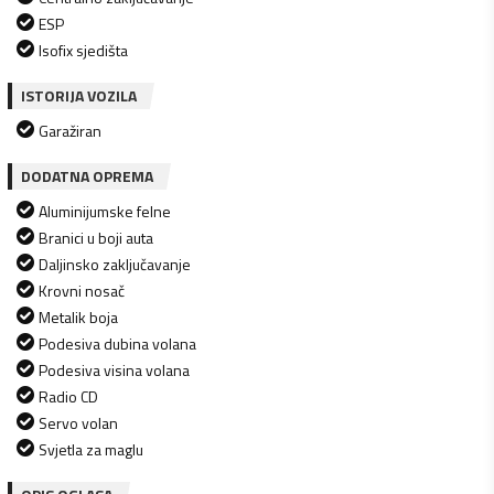
ESP
Isofix sjedišta
ISTORIJA VOZILA
Garažiran
DODATNA OPREMA
Aluminijumske felne
Branici u boji auta
Daljinsko zaključavanje
Krovni nosač
Metalik boja
Podesiva dubina volana
Podesiva visina volana
Radio CD
Servo volan
Svjetla za maglu