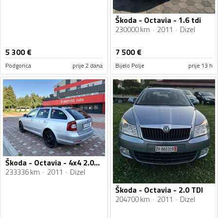
Škoda - Octavia - 1.6 tdi
230000 km
2011
Dizel
5 300
€
7 500
€
Podgorica
prije 2 dana
Bijelo Polje
prije 13 h
Škoda - Octavia - 4x4 2.0TDI
233336 km
2011
Dizel
Škoda - Octavia - 2.0 TDI
204700 km
2011
Dizel