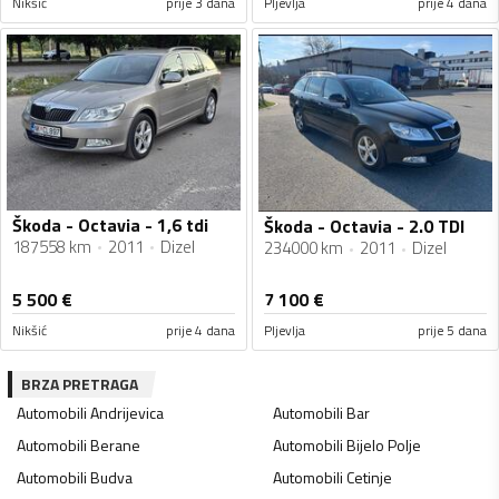
Nikšić
prije 3 dana
Pljevlja
prije 4 dana
Škoda - Octavia - 1,6 tdi
Škoda - Octavia - 2.0 TDI
187558 km
2011
Dizel
234000 km
2011
Dizel
5 500
€
7 100
€
Nikšić
prije 4 dana
Pljevlja
prije 5 dana
BRZA PRETRAGA
Automobili
Andrijevica
Automobili
Bar
Automobili
Berane
Automobili
Bijelo Polje
Automobili
Budva
Automobili
Cetinje