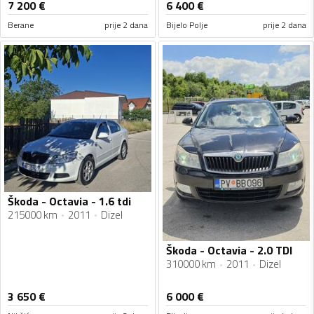
7 200
€
6 400
€
Berane
prije 2 dana
Bijelo Polje
prije 2 dana
Škoda - Octavia - 1.6 tdi
215000 km
2011
Dizel
Škoda - Octavia - 2.0 TDI
310000 km
2011
Dizel
3 650
€
6 000
€