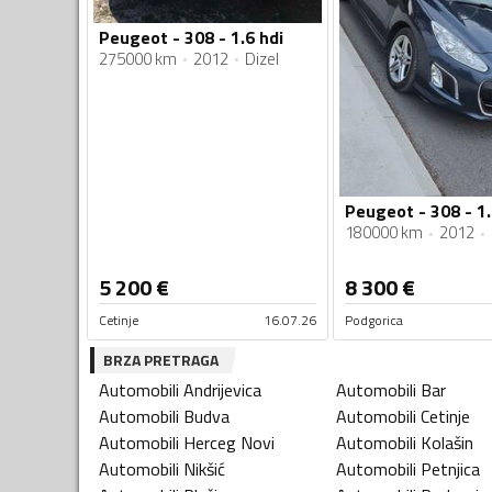
Peugeot - 308 - 1.6 hdi
275000 km
2012
Dizel
Peugeot - 308 - 1.
180000 km
2012
5 200
€
8 300
€
Cetinje
16.07.26
Podgorica
BRZA PRETRAGA
Automobili
Andrijevica
Automobili
Bar
Automobili
Budva
Automobili
Cetinje
Automobili
Herceg Novi
Automobili
Kolašin
Automobili
Nikšić
Automobili
Petnjica