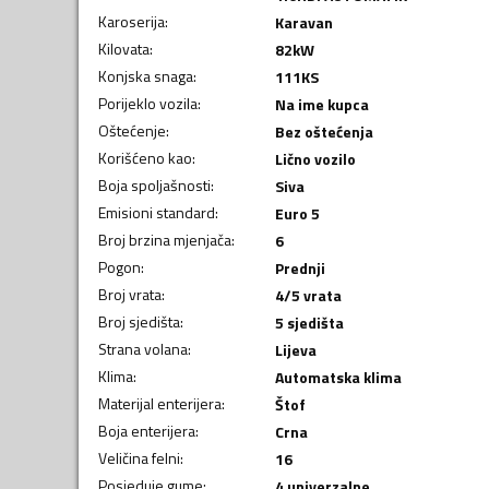
Karoserija
:
Karavan
Kilovata
:
82
kW
Konjska snaga
:
111
KS
Porijeklo vozila
:
Na ime kupca
Oštećenje
:
Bez oštećenja
Korišćeno kao
:
Lično vozilo
Boja spoljašnosti
:
Siva
Emisioni standard
:
Euro 5
Broj brzina mjenjača
:
6
Pogon
:
Prednji
Broj vrata
:
4/5 vrata
Broj sjedišta
:
5 sjedišta
Strana volana
:
Lijeva
Klima
:
Automatska klima
Materijal enterijera
:
Štof
Boja enterijera
:
Crna
Veličina felni
:
16
Posjeduje gume
:
4 univerzalne