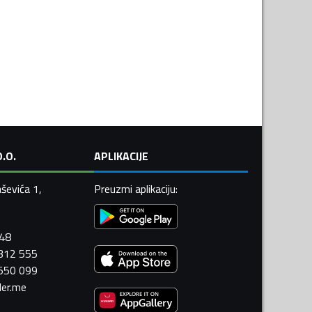
.O.
APLIKACIJE
ševića 1,
Preuzmi aplikaciju
:
448
 312 555
 550 099
ler.me