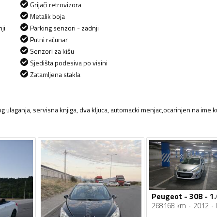
Grijači retrovizora
Metalik boja
ji
Parking senzori - zadnji
Putni računar
Senzori za kišu
Sjedišta podesiva po visini
Zatamljena stakla
 ulaganja, servisna knjiga, dva kljuca, automacki menjac,ocarinjen na ime k
Peugeot - 308 - 1.
268168 km
2012