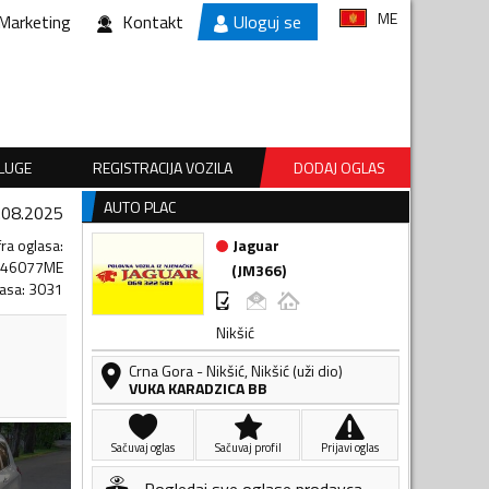
ME
Marketing
Kontakt
Uloguj se
SLUGE
REGISTRACIJA VOZILA
DODAJ OGLAS
AUTO PLAC
.08.2025
fra oglasa
:
Jaguar
346077ME
(
JM366
)
lasa
:
3031
Nikšić
Crna Gora
-
Nikšić
,
Nikšić (uži dio)
VUKA KARADZICA BB
Sačuvaj oglas
Sačuvaj profil
Prijavi oglas
Pogledaj sve oglase prodavca