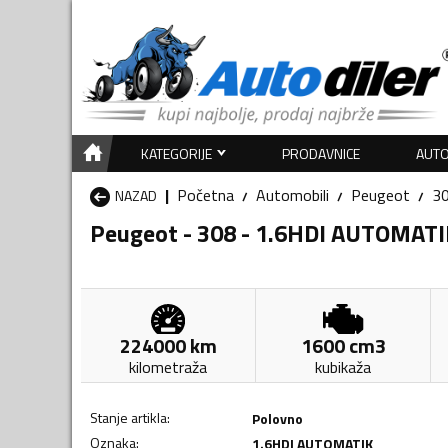
KATEGORIJE
PRODAVNICE
AUTO
Početna
Automobili
Peugeot
3
NAZAD
Peugeot - 308 - 1.6HDI AUTOMATI
224000
km
1600
cm3
kilometraža
kubikaža
Stanje artikla
:
Polovno
Oznaka
:
1.6HDI AUTOMATIK