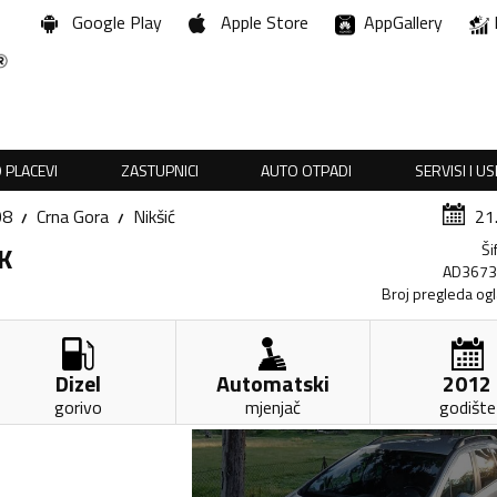
Google Play
Apple Store
AppGallery
 PLACEVI
ZASTUPNICI
AUTO OTPADI
SERVISI I U
08
Crna Gora
Nikšić
21
Ši
K
AD367
Broj pregleda og
Dizel
Automatski
2012
gorivo
mjenjač
godište