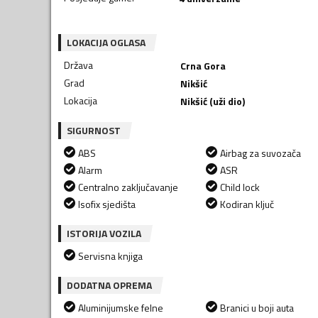
LOKACIJA OGLASA
Država
Crna Gora
Grad
Nikšić
Lokacija
Nikšić (uži dio)
SIGURNOST
ABS
Airbag za suvozača
Alarm
ASR
Centralno zaključavanje
Child lock
Isofix sjedišta
Kodiran ključ
ISTORIJA VOZILA
Servisna knjiga
DODATNA OPREMA
Aluminijumske felne
Branici u boji auta