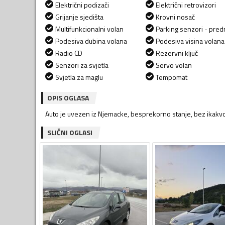
Električni podizači
Električni retrovizori
Grijanje sjedišta
Krovni nosač
Multifunkcionalni volan
Parking senzori - predn
Podesiva dubina volana
Podesiva visina volana
Radio CD
Rezervni ključ
Senzori za svjetla
Servo volan
Svjetla za maglu
Tempomat
OPIS OGLASA
Auto je uvezen iz Njemacke, besprekorno stanje, bez ikakvog
SLIČNI OGLASI