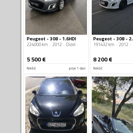
Peugeot - 308 - 1.6HDI
Peugeot - 308 - 2.
224000 km
2012
Dizel
191432 km
2012
5 500
€
8 200
€
Nikšić
prije 1 dan
Nikšić