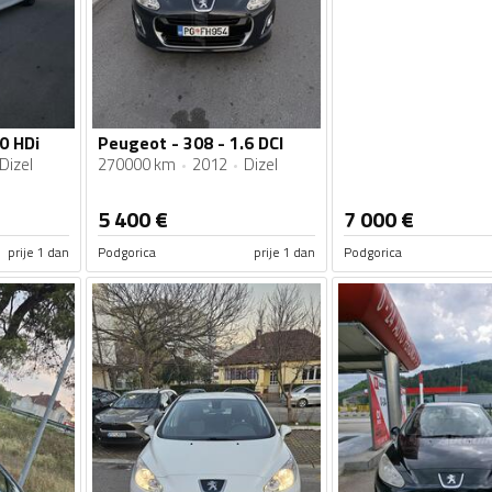
0 HDi
Peugeot - 308 - 1.6 DCI
Dizel
270000 km
2012
Dizel
5 400
€
7 000
€
prije 1 dan
Podgorica
prije 1 dan
Podgorica