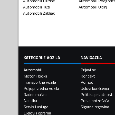
Automobili
Plužine
Automobili
Podgoric
Automobili
Tuzi
Automobili
Ulcinj
Automobili
Žabljak
KATEGORIJE VOZILA
NAVIGACIJA
Automobili
Prijavi se
Motori i bicikli
Kontakt
Transportna vozila
Pomoć
Poljoprivredna vozila
Uslovi korišćenja
Radne mašine
Politika privatnosti
Nautika
Prava potrošača
Servis i usluge
Sigurna trgovina
Djelovi i oprema