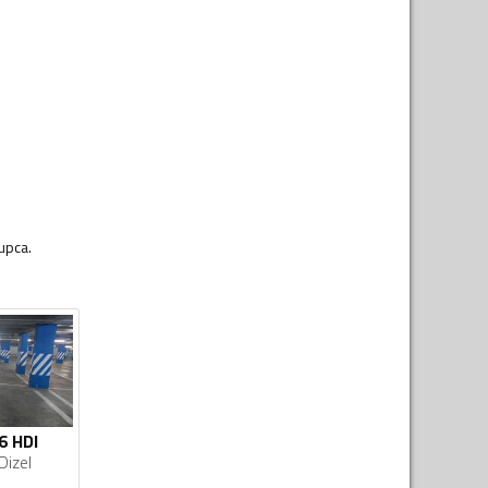
upca.
6 HDI
Dizel