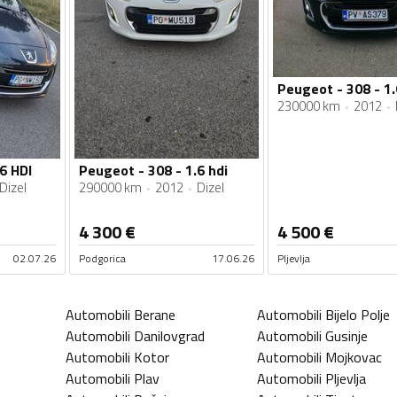
Peugeot - 308 - 1.
230000 km
2012
6 HDI
Peugeot - 308 - 1.6 hdi
Dizel
290000 km
2012
Dizel
4 300
€
4 500
€
02.07.26
Podgorica
17.06.26
Pljevlja
Automobili
Berane
Automobili
Bijelo Polje
Automobili
Danilovgrad
Automobili
Gusinje
Automobili
Kotor
Automobili
Mojkovac
Automobili
Plav
Automobili
Pljevlja