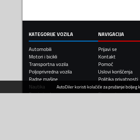
KATEGORIJE VOZILA
NAVIGACIJA
Automobili
Prijavi se
Motori i bicikli
Kontakt
Transportna vozila
Pomoć
Poljoprivredna vozila
Uslovi korišćenja
Radne mašine
Politika privatnosti
Nautika
Prava potrošača
AutoDiler
koristi kolačiće za pružanje boljeg
Servis i usluge
Sigurna trgovina
Djelovi i oprema