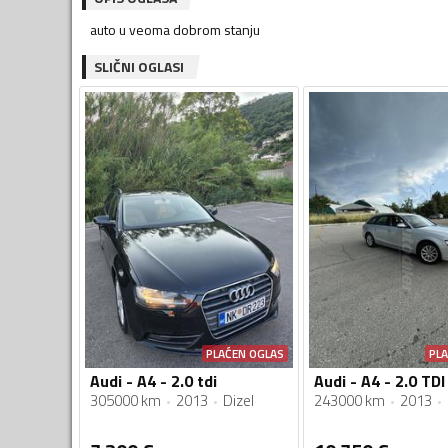
auto u veoma dobrom stanju
SLIČNI OGLASI
PLAĆEN OGLAS
PL
Audi - A4 - 2.0 tdi
Audi - A4 - 2.0 TDI
305000 km
2013
Dizel
243000 km
2013