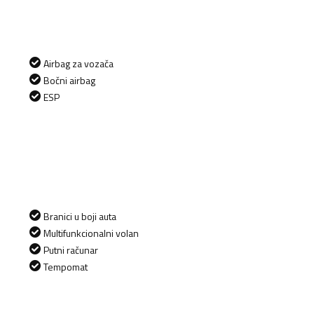
Airbag za vozača
Bočni airbag
ESP
Branici u boji auta
Multifunkcionalni volan
Putni računar
Tempomat