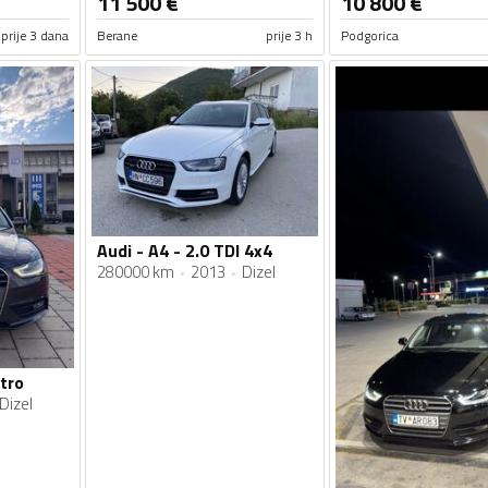
11 500
€
10 800
€
prije 3 dana
Berane
prije 3 h
Podgorica
Audi - A4 - 2.0 TDI 4x4
280000 km
2013
Dizel
atro
Dizel