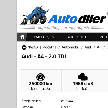
KATEGORIJE
PRODAVNICE
AUTO
Početna
Automobili
Audi
A4
NAZAD
Audi - A4 - 2.0 TDI
250000
km
1968
cm3
kilometraža
kubikaža
Stanje artikla
:
Polovno
Oznaka
:
2.0 TDI