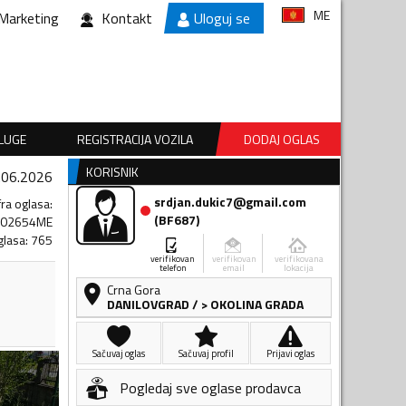
ME
Marketing
Kontakt
Uloguj se
SLUGE
REGISTRACIJA VOZILA
DODAJ OGLAS
KORISNIK
.06.2026
srdjan.dukic7@gmail.com
fra oglasa
:
(
BF687
)
102654ME
glasa
:
765
verifikovan
verifikovan
verifikovana
telefon
email
lokacija
Crna Gora
DANILOVGRAD
/
> OKOLINA GRADA
Sačuvaj oglas
Sačuvaj profil
Prijavi oglas
Pogledaj sve oglase prodavca