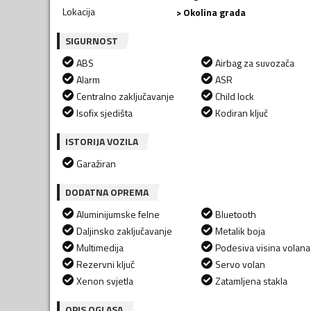
Lokacija
> Okolina grada
SIGURNOST
ABS
Airbag za suvozača
Alarm
ASR
Centralno zaključavanje
Child lock
Isofix sjedišta
Kodiran ključ
ISTORIJA VOZILA
Garažiran
DODATNA OPREMA
Aluminijumske felne
Bluetooth
Daljinsko zaključavanje
Metalik boja
Multimedija
Podesiva visina volana
Rezervni ključ
Servo volan
Xenon svjetla
Zatamljena stakla
OPIS OGLASA