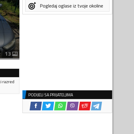
Pogledaj oglase iz tvoje okoline
13
ki razred
PODIJELI SA PRIJATELJIMA