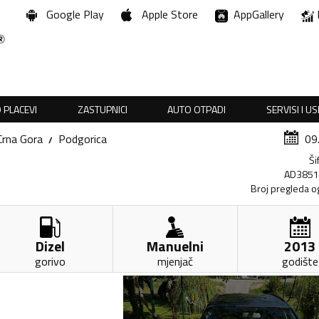
Google Play
Apple Store
AppGallery
 PLACEVI
ZASTUPNICI
AUTO OTPADI
SERVISI I U
Crna Gora
Podgorica
09
Ši
AD385
Broj pregleda o
Dizel
Manuelni
2013
gorivo
mjenjač
godište