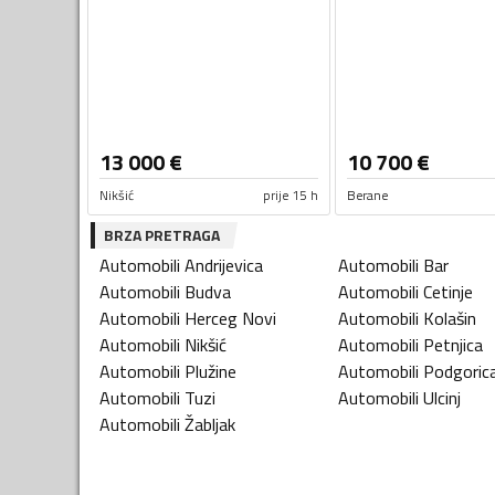
13 000
€
10 700
€
Nikšić
prije 15 h
Berane
BRZA PRETRAGA
Automobili
Andrijevica
Automobili
Bar
Automobili
Budva
Automobili
Cetinje
Automobili
Herceg Novi
Automobili
Kolašin
Automobili
Nikšić
Automobili
Petnjica
Automobili
Plužine
Automobili
Podgoric
Automobili
Tuzi
Automobili
Ulcinj
Automobili
Žabljak