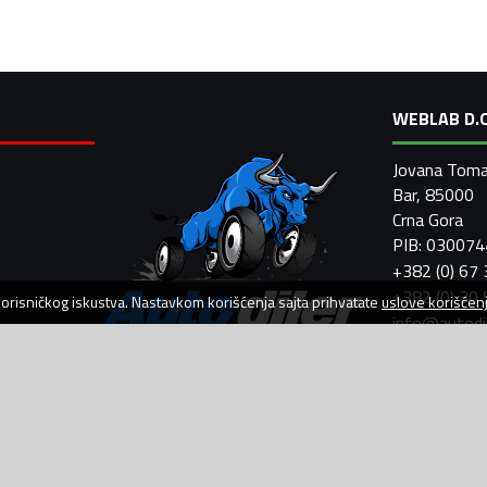
WEBLAB D.O
Jovana Toma
Bar, 85000
Crna Gora
PIB: 03007
+382 (0) 67
+382 (0) 30
 korisničkog iskustva. Nastavkom korišćenja sajta prihvatate
uslove korišćen
info@autodi
AutoDiler.me je dio
WebLab Grupe