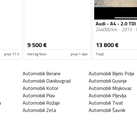
Audi - A4 - 2.0 TDI
244000 km
2013
9 500
€
13 800
€
prije 17 h
Herceg Novi
prije 1 dan
Tivat
Automobili
Berane
Automobili
Bijelo Polje
Automobili
Danilovgrad
Automobili
Gusinje
Automobili
Kotor
Automobili
Mojkovac
Automobili
Plav
Automobili
Pljevlja
a
Automobili
Rožaje
Automobili
Tivat
Automobili
Zeta
Automobili
Šavnik