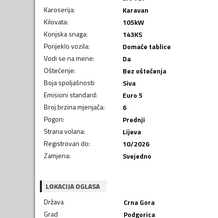
Karoserija
:
Karavan
Kilovata
:
105
kW
Konjska snaga
:
143
KS
Porijeklo vozila
:
Domaće tablice
Vodi se na mene
:
Da
Oštećenje
:
Bez oštećenja
Boja spoljašnosti
:
Siva
Emisioni standard
:
Euro 5
Broj brzina mjenjača
:
6
Pogon
:
Prednji
Strana volana
:
Lijeva
Registrovan do
:
10/2026
Zamjena
:
Svejedno
LOKACIJA OGLASA
Država
Crna Gora
Grad
Podgorica