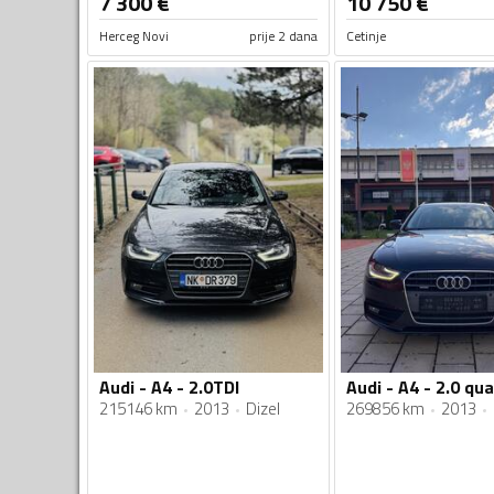
7 300
€
10 750
€
Herceg Novi
prije 2 dana
Cetinje
Audi - A4 - 2.0TDI
Audi - A4 - 2.0 qu
215146 km
2013
Dizel
269856 km
2013