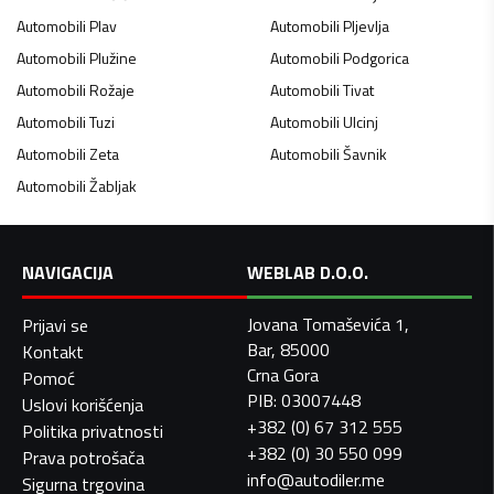
Automobili
Plav
Automobili
Pljevlja
Automobili
Plužine
Automobili
Podgorica
Automobili
Rožaje
Automobili
Tivat
Automobili
Tuzi
Automobili
Ulcinj
Automobili
Zeta
Automobili
Šavnik
Automobili
Žabljak
NAVIGACIJA
WEBLAB D.O.O.
Jovana Tomaševića 1,
Prijavi se
Bar, 85000
Kontakt
Crna Gora
Pomoć
PIB: 03007448
Uslovi korišćenja
+382 (0) 67 312 555
Politika privatnosti
+382 (0) 30 550 099
Prava potrošača
info@autodiler.me
Sigurna trgovina