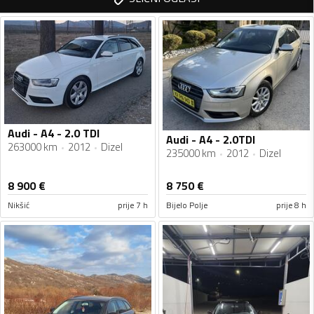
Audi - A4 - 2.0 TDI
Audi - A4 - 2.0TDI
263000 km
2012
Dizel
235000 km
2012
Dizel
8 900
€
8 750
€
Nikšić
prije 7 h
Bijelo Polje
prije 8 h