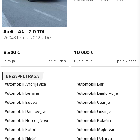
Audi - A4 - 2,0 TDI
260431 km
2012
Dizel
8 500
€
10 000
€
Pljevlja
prije 1 dan
Bijelo Polje
prije 2 dana
BRZA PRETRAGA
Automobili
Andrijevica
Automobili
Bar
Automobili
Berane
Automobili
Bijelo Polje
Automobili
Budva
Automobili
Cetinje
Automobili
Danilovgrad
Automobili
Gusinje
Automobili
Herceg Novi
Automobili
Kolašin
Automobili
Kotor
Automobili
Mojkovac
Automobili
Nikšić
Automobili
Petnjica