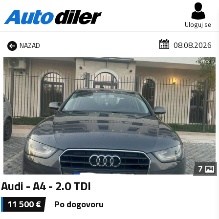
Uloguj se
08.08.2026
NAZAD
1 od 7
7
Audi - A4 - 2.0 TDI
11 500
€
Po dogovoru