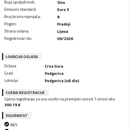
Boja spoljašnosti
:
Siva
Emisioni standard
:
Euro 5
Broj brzina mjenjača
:
8
Pogon
:
Prednji
Strana volana
:
Lijeva
Registrovan do
:
09/2026
LOKACIJA OGLASA
Država
Crna Gora
Grad
Podgorica
Lokacija
Podgorica (uži dio)
CIJENA REGISTRACIJE
Cijena registracije za ovo vozilo na premijski razred 7 iznosi oko
300.19
€
SIGURNOST
ABS