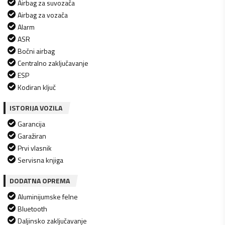
Airbag za suvozača
Airbag za vozača
Alarm
ASR
Bočni airbag
Centralno zaključavanje
ESP
Kodiran ključ
ISTORIJA VOZILA
Garancija
Garažiran
Prvi vlasnik
Servisna knjiga
DODATNA OPREMA
Aluminijumske felne
Bluetooth
Daljinsko zaključavanje