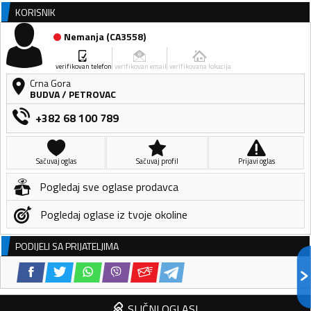
KORISNIK
Nemanja
(
CA3558
)
verifikovan telefon
verifikovan email
verifikovana lokacija
Crna Gora
BUDVA
/
PETROVAC
+382 68 100 789
Sačuvaj oglas
Sačuvaj profil
Prijavi oglas
Pogledaj sve oglase prodavca
Pogledaj oglase iz tvoje okoline
PODIJELI SA PRIJATELJIMA
SLIČNI OGLASI