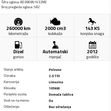
Šifra oglasa
:
AD386861632ME
Broj pregleda oglasa
:
582
260000
km
2000
cm3
143
KS
kilometraža
kubikaža
konjska snaga
Dizel
Automatski
2012
gorivo
mjenjač
godište
Stanje artikla
:
Polovno
Oznaka
:
2.0 TDI
Karoserija
:
Limuzina
Kilovata
:
105
kW
Porijeklo vozila
:
Domaće tablice
Vodi se na mene
:
Da
Oštećenje
:
Bez oštećenja