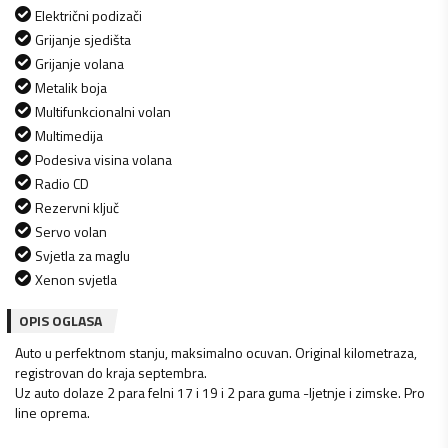
Električni podizači
Grijanje sjedišta
Grijanje volana
Metalik boja
Multifunkcionalni volan
Multimedija
Podesiva visina volana
Radio CD
Rezervni ključ
Servo volan
Svjetla za maglu
Xenon svjetla
OPIS OGLASA
Auto u perfektnom stanju, maksimalno ocuvan. Original kilometraza,
registrovan do kraja septembra.
Uz auto dolaze 2 para felni 17 i 19 i 2 para guma -ljetnje i zimske. Pro
line oprema.