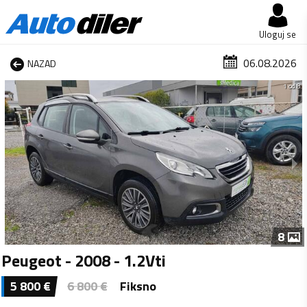
Uloguj se
06.08.2026
NAZAD
1 od 8
8
Peugeot - 2008 - 1.2Vti
5 800
€
6 800
€
Fiksno