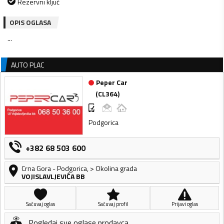
Rezervni ključ
OPIS OGLASA
...
AUTO PLAC
Peper Car
(
CL364
)
Podgorica
+382 68 503 600
Crna Gora
-
Podgorica
,
> Okolina grada
VOJISLAVLJEVIĆA BB
Sačuvaj oglas
Sačuvaj profil
Prijavi oglas
Pogledaj sve oglase prodavca