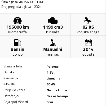
Šifra oglasa
:
AD356803617ME
Broj pregleda oglasa
:
12321
195000
km
1199
cm3
82
KS
kilometraža
kubikaža
konjska snaga
Benzin
Manuelni
2014
gorivo
mjenjač
godište
Stanje artikla
:
Polovno
Oznaka
:
1.2Vti
Karoserija
:
Limuzina
Kilovata
:
60
kW
Porijeklo vozila
:
Na ime kupca
Oštećenje
:
Bez oštećenja
Boja spoljašnosti
:
Siva