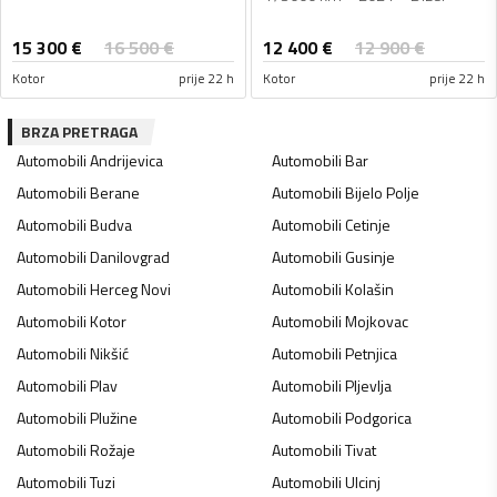
15 300
€
12 400
€
16 500
€
12 900
€
Kotor
prije 22 h
Kotor
prije 22 h
BRZA PRETRAGA
Automobili
Andrijevica
Automobili
Bar
Automobili
Berane
Automobili
Bijelo Polje
Automobili
Budva
Automobili
Cetinje
Automobili
Danilovgrad
Automobili
Gusinje
Automobili
Herceg Novi
Automobili
Kolašin
Automobili
Kotor
Automobili
Mojkovac
Automobili
Nikšić
Automobili
Petnjica
Automobili
Plav
Automobili
Pljevlja
Automobili
Plužine
Automobili
Podgorica
Automobili
Rožaje
Automobili
Tivat
Automobili
Tuzi
Automobili
Ulcinj