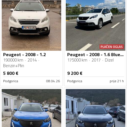
PLAĆEN OGLAS
Peugeot - 2008 - 1.2
Peugeot - 2008 - 1.6 BlueHDi
190000 km
2014
175000 km
2017
Dizel
Benzin+Plin
5 800
€
9 200
€
Podgorica
08.04.26
Podgorica
prije 21 h