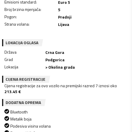
Emisioni standard
:
Euro 5
Broj brzina mjenjača
:
5
Pogon
:
Prednji
Strana volana
:
Lijeva
LOKACIJA OGLASA
Država
Crna Gora
Grad
Podgorica
Lokacija
> Okolina grada
CIJENA REGISTRACIJE
Cijena registracije za ovo vozilo na premijski razred 7 iznosi oko
213.45
€
DODATNA OPREMA
Bluetooth
Metalik boja
Podesiva visina volana