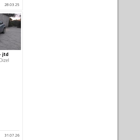
28.03.25
 jtd
Dizel
31.07.26