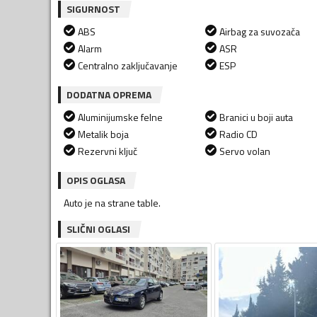
SIGURNOST
ABS
Airbag za suvozača
Alarm
ASR
Centralno zaključavanje
ESP
DODATNA OPREMA
Aluminijumske felne
Branici u boji auta
Metalik boja
Radio CD
Rezervni ključ
Servo volan
OPIS OGLASA
Auto je na strane table.
SLIČNI OGLASI