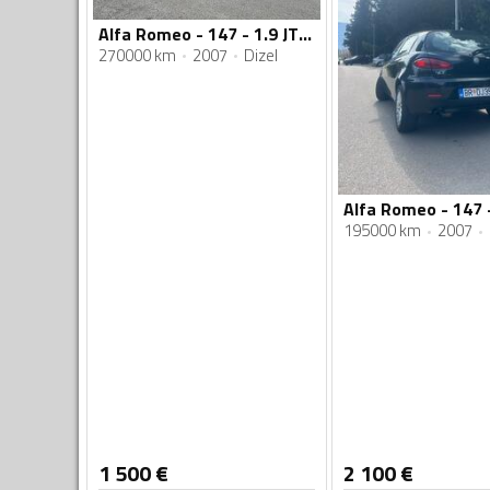
Alfa Romeo - 147 - 1.9 JTDM
270000 km
2007
Dizel
195000 km
2007
1 500
€
2 100
€