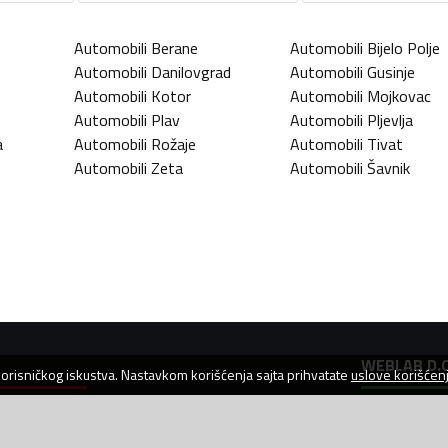
Automobili
Berane
Automobili
Bijelo Polje
Automobili
Danilovgrad
Automobili
Gusinje
Automobili
Kotor
Automobili
Mojkovac
Automobili
Plav
Automobili
Pljevlja
a
Automobili
Rožaje
Automobili
Tivat
Automobili
Zeta
Automobili
Šavnik
WEBLAB D.O
 korisničkog iskustva. Nastavkom korišćenja sajta prihvatate
uslove korišćen
Jovana Toma
Bar, 85000