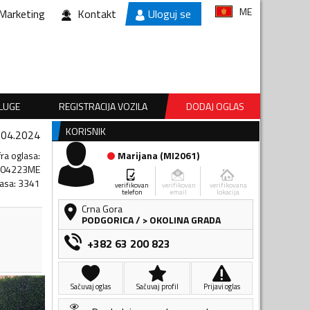
ME
Marketing
Kontakt
Uloguj se
SLUGE
REGISTRACIJA VOZILA
DODAJ OGLAS
KORISNIK
.04.2024
fra oglasa
:
Marijana
(
MI2061
)
704223ME
lasa
:
3341
verifikovan
verifikovan
verifikovana
telefon
email
lokacija
Crna Gora
PODGORICA
/
> OKOLINA GRADA
+382 63 200 823
Sačuvaj oglas
Sačuvaj profil
Prijavi oglas