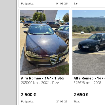
Podgorica
01.08.26
Bar
Alfa Romeo - 147 - 1.9tdi
205000 km
2007
Dizel
345678 km
2008
2 500
€
2 650
€
Podgorica
24.03.25
Tivat