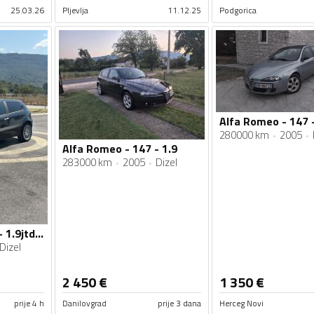
25.03.26
Pljevlja
11.12.25
Podgorica
Alfa Romeo - 147 -
280000 km
2005
Alfa Romeo - 147 - 1.9
283000 km
2005
Dizel
Alfa Romeo - 147 - 1.9jtdm 110kw
Dizel
2 450
€
1 350
€
prije 4 h
Danilovgrad
prije 3 dana
Herceg Novi