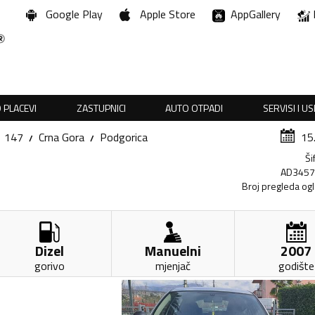
Google Play
Apple Store
AppGallery
 PLACEVI
ZASTUPNICI
AUTO OTPADI
SERVISI I U
147
Crna Gora
Podgorica
15
Ši
AD345
Broj pregleda og
Dizel
Manuelni
2007
gorivo
mjenjač
godište