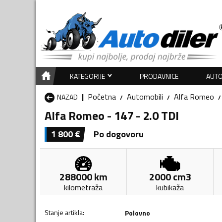
KATEGORIJE
PRODAVNICE
AUTO
Početna
Automobili
Alfa Romeo
NAZAD
Alfa Romeo - 147 - 2.0 TDI
1 800
€
Po dogovoru
288000
km
2000
cm3
kilometraža
kubikaža
Stanje artikla
:
Polovno