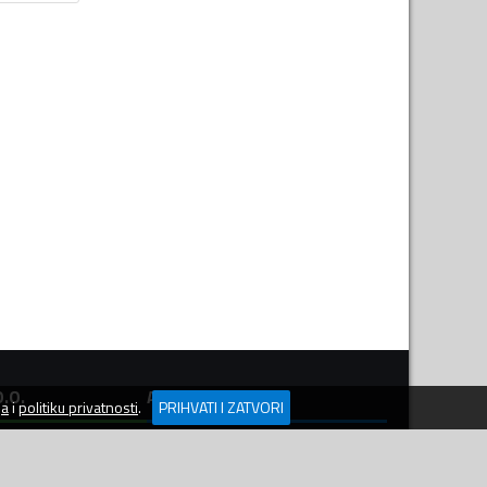
.O.
APLIKACIJE
ja
i
politiku privatnosti
.
PRIHVATI I ZATVORI
ševića 1,
Preuzmi aplikaciju
: