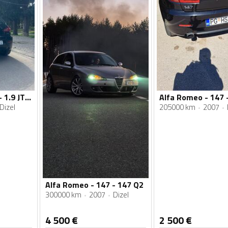
Alfa Romeo - 147 - 1.9 JTDm
Alfa Romeo - 147 -
Dizel
205000 km
2007
Alfa Romeo - 147 - 147 Q2
300000 km
2007
Dizel
4 500
€
2 500
€