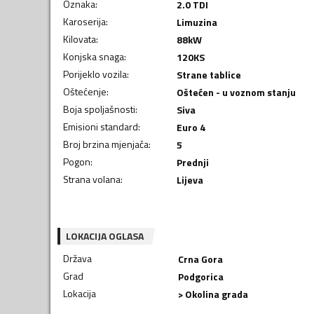
Oznaka
:
2.0 TDI
Karoserija
:
Limuzina
Kilovata
:
88
kW
Konjska snaga
:
120
KS
Porijeklo vozila
:
Strane tablice
Oštećenje
:
Oštećen - u voznom stanju
Boja spoljašnosti
:
Siva
Emisioni standard
:
Euro 4
Broj brzina mjenjača
:
5
Pogon
:
Prednji
Strana volana
:
Lijeva
LOKACIJA OGLASA
Država
Crna Gora
Grad
Podgorica
Lokacija
> Okolina grada