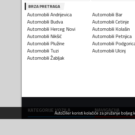
BRZA PRETRAGA
Automobili
Andrijevica
Automobili
Bar
Automobili
Budva
Automobili
Cetinje
Automobili
Herceg Novi
Automobili
Kolašin
Automobili
Nikšić
Automobili
Petnjica
Automobili
Plužine
Automobili
Podgoric
Automobili
Tuzi
Automobili
Ulcinj
Automobili
Žabljak
KATEGORIJE VOZILA
NAVIGACIJA
AutoDiler
koristi kolačiće za pružanje boljeg
Automobili
Prijavi se
Motori i bicikli
Kontakt