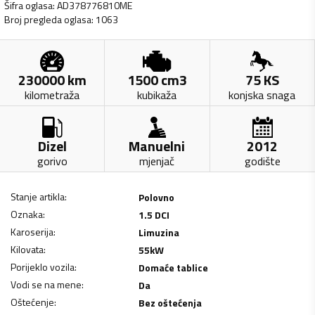
Šifra oglasa
:
AD378776810ME
Broj pregleda oglasa
:
1063
230000
km
1500
cm3
75
KS
kilometraža
kubikaža
konjska snaga
Dizel
Manuelni
2012
gorivo
mjenjač
godište
Stanje artikla
:
Polovno
Oznaka
:
1.5 DCI
Karoserija
:
Limuzina
Kilovata
:
55
kW
Porijeklo vozila
:
Domaće tablice
Vodi se na mene
:
Da
Oštećenje
:
Bez oštećenja