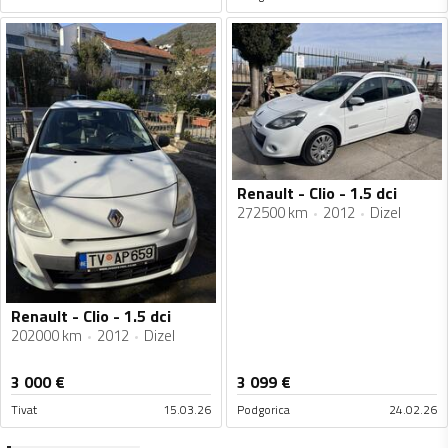
Renault - Clio - 1.5 dci
272500 km
2012
Dizel
Renault - Clio - 1.5 dci
202000 km
2012
Dizel
3 000
€
3 099
€
Tivat
15.03.26
Podgorica
24.02.26