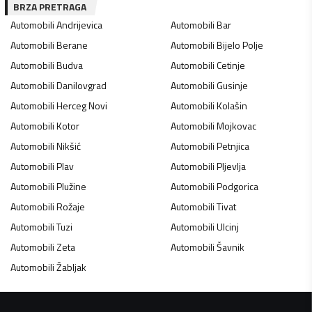
BRZA PRETRAGA
Automobili
Andrijevica
Automobili
Bar
Automobili
Berane
Automobili
Bijelo Polje
Automobili
Budva
Automobili
Cetinje
Automobili
Danilovgrad
Automobili
Gusinje
Automobili
Herceg Novi
Automobili
Kolašin
Automobili
Kotor
Automobili
Mojkovac
Automobili
Nikšić
Automobili
Petnjica
Automobili
Plav
Automobili
Pljevlja
Automobili
Plužine
Automobili
Podgorica
Automobili
Rožaje
Automobili
Tivat
Automobili
Tuzi
Automobili
Ulcinj
Automobili
Zeta
Automobili
Šavnik
Automobili
Žabljak