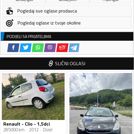
Pogledaj sve oglase prodavca
Pogledaj oglase iz tvoje okoline
PODIJELI SA PRIJATELJIMA
SLIČNI OGLASI
Renault - Clio - 1,5dci
285000 km
2012
Dizel