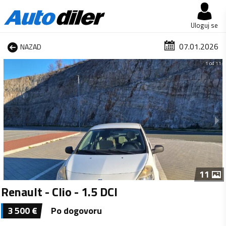
Uloguj se
07.01.2026
NAZAD
1 od 11
11
Renault - Clio - 1.5 DCI
3 500
€
Po dogovoru