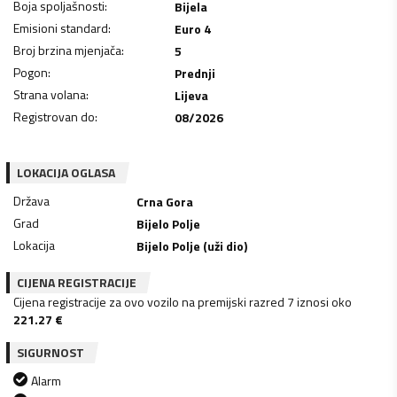
Boja spoljašnosti
:
Bijela
Emisioni standard
:
Euro 4
Broj brzina mjenjača
:
5
Pogon
:
Prednji
Strana volana
:
Lijeva
Registrovan do
:
08/2026
LOKACIJA OGLASA
Država
Crna Gora
Grad
Bijelo Polje
Lokacija
Bijelo Polje (uži dio)
CIJENA REGISTRACIJE
Cijena registracije za ovo vozilo na premijski razred 7 iznosi oko
221.27
€
SIGURNOST
Alarm