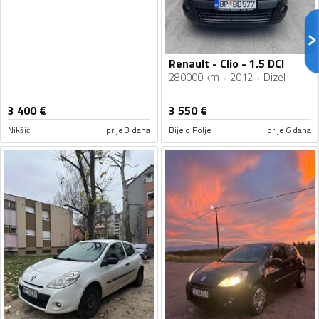
Renault - Clio - 1.5 DCI
280000 km
2012
Dizel
3 400
€
3 550
€
Nikšić
prije 3 dana
Bijelo Polje
prije 6 dana