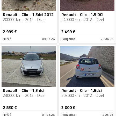
Renault - Clio - 1.5dci 2012
Renault - Clio - 1.5 DCI
200000 km
2012
Dizel
240000 km
2012
Dizel
2 999
€
3 499
€
Nikšić
08.07.26
Podgorica
22.06.26
Renault - Clio - 1.5 dci
Renault - Clio - 1.5dci
230000 km
2012
Dizel
203000 km
2012
Dizel
2 850
€
3 000
€
Nikšić
01.06.26
Podgorica
14.05.26