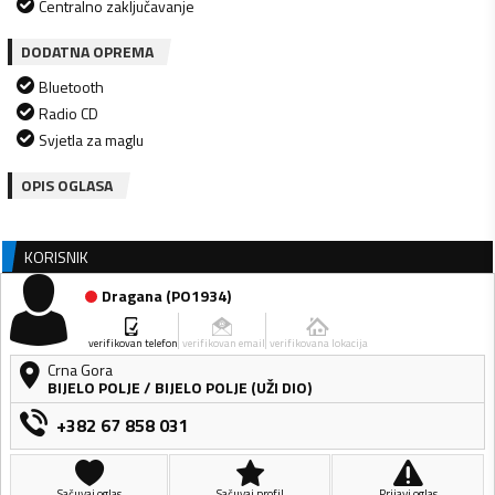
Centralno zaključavanje
DODATNA OPREMA
Bluetooth
Radio CD
Svjetla za maglu
OPIS OGLASA
KORISNIK
Dragana
(
PO1934
)
verifikovan telefon
verifikovan email
verifikovana lokacija
Crna Gora
BIJELO POLJE
/
BIJELO POLJE (UŽI DIO)
+382 67 858 031
Sačuvaj oglas
Sačuvaj profil
Prijavi oglas