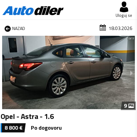
Uloguj se
18.03.2026
NAZAD
1 od 9
9
Opel - Astra - 1.6
8 800
€
Po dogovoru