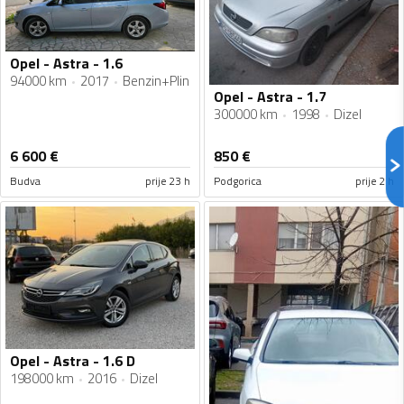
Opel - Astra - 1.6
94000 km
2017
Benzin+Plin
Opel - Astra - 1.7
300000 km
1998
Dizel
6 600
€
850
€
Budva
prije 23 h
Podgorica
prije 2 h
Opel - Astra - 1.6 D
198000 km
2016
Dizel