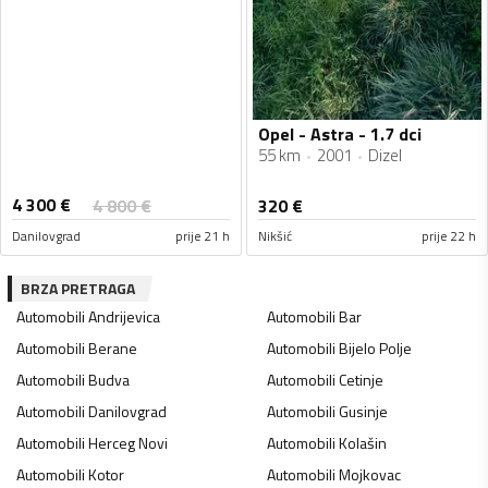
Opel - Astra - 1.7 dci
55 km
2001
Dizel
4 300
€
4 800
€
320
€
Danilovgrad
prije 21 h
Nikšić
prije 22 h
BRZA PRETRAGA
Automobili
Andrijevica
Automobili
Bar
Automobili
Berane
Automobili
Bijelo Polje
Automobili
Budva
Automobili
Cetinje
Automobili
Danilovgrad
Automobili
Gusinje
Automobili
Herceg Novi
Automobili
Kolašin
Automobili
Kotor
Automobili
Mojkovac