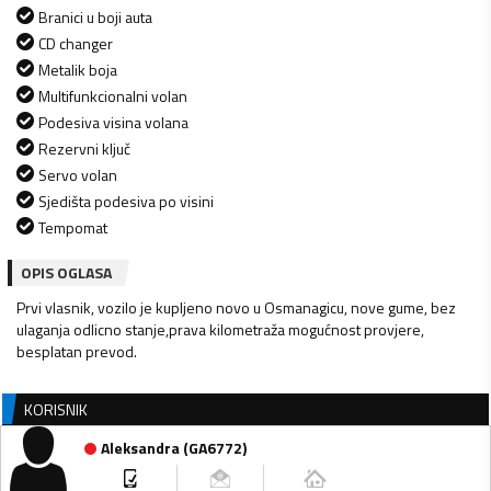
Branici u boji auta
CD changer
Metalik boja
Multifunkcionalni volan
Podesiva visina volana
Rezervni ključ
Servo volan
Sjedišta podesiva po visini
Tempomat
OPIS OGLASA
Prvi vlasnik, vozilo je kupljeno novo u Osmanagicu, nove gume, bez
ulaganja odlicno stanje,prava kilometraža mogućnost provjere,
besplatan prevod.
KORISNIK
Aleksandra
(
GA6772
)