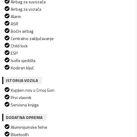
Airbag za suvozača
Airbag za vozača
Alarm
ASR
Bočni airbag
Centralno zaključavanje
Child lock
ESP
Isofix sjedišta
Kodiran ključ
ISTORIJA VOZILA
Kupljen nov u Crnoj Gori
Prvi vlasnik
Servisna knjiga
DODATNA OPREMA
Aluminijumske felne
Bluetooth