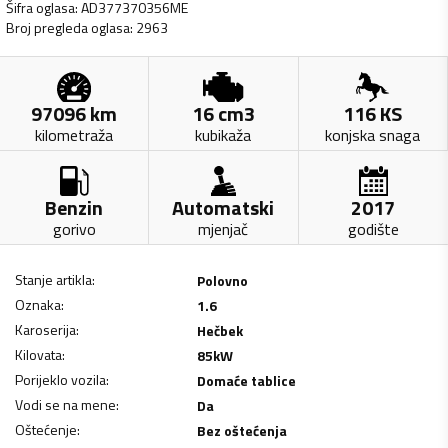
Šifra oglasa
:
AD377370356ME
Broj pregleda oglasa
:
2963
97096
km
16
cm3
116
KS
kilometraža
kubikaža
konjska snaga
Benzin
Automatski
2017
gorivo
mjenjač
godište
Stanje artikla
:
Polovno
Oznaka
:
1.6
Karoserija
:
Hečbek
Kilovata
:
85
kW
Porijeklo vozila
:
Domaće tablice
Vodi se na mene
:
Da
Oštećenje
:
Bez oštećenja