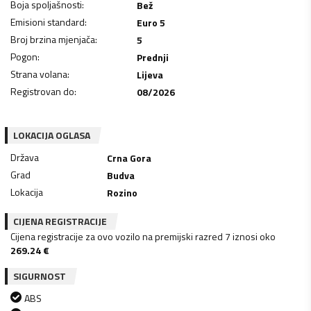
Boja spoljašnosti
:
Bež
Emisioni standard
:
Euro 5
Broj brzina mjenjača
:
5
Pogon
:
Prednji
Strana volana
:
Lijeva
Registrovan do
:
08/2026
LOKACIJA OGLASA
Država
Crna Gora
Grad
Budva
Lokacija
Rozino
CIJENA REGISTRACIJE
Cijena registracije za ovo vozilo na premijski razred 7 iznosi oko
269.24
€
SIGURNOST
ABS