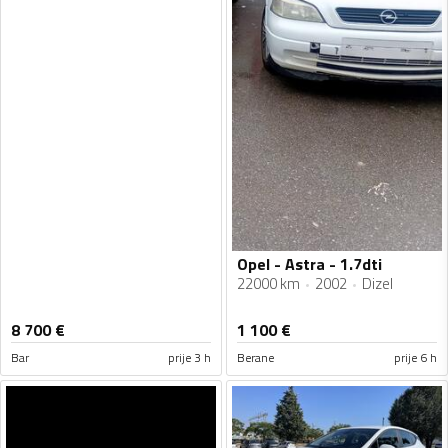
Opel - Astra - 1.7dti
22000 km
2002
Dizel
8 700
€
1 100
€
Bar
prije 3 h
Berane
prije 6 h