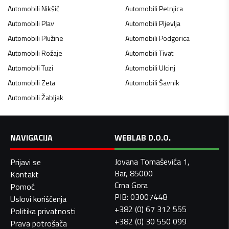
Automobili
Nikšić
Automobili
Petnjica
Automobili
Plav
Automobili
Pljevlja
Automobili
Plužine
Automobili
Podgorica
Automobili
Rožaje
Automobili
Tivat
Automobili
Tuzi
Automobili
Ulcinj
Automobili
Zeta
Automobili
Šavnik
Automobili
Žabljak
NAVIGACIJA
WEBLAB D.O.O.
Jovana Tomaševića 1,
Prijavi se
Bar, 85000
Kontakt
Crna Gora
Pomoć
PIB: 03007448
Uslovi korišćenja
+382 (0) 67 312 555
Politika privatnosti
+382 (0) 30 550 099
Prava potrošača