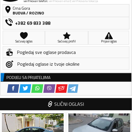
verifikovan telefon
verifikovan email
verifikovana lokacija
Crna Gora
BUDVA
/
ROZINO
+382 69 833 388
Sačuvaj oglas
Sačuvaj profil
Prijavi oglas
Pogledaj sve oglase prodavca
Pogledaj oglase iz tvoje okoline
PODIJELI SA PRIJATELJIMA
SLIČNI OGLASI