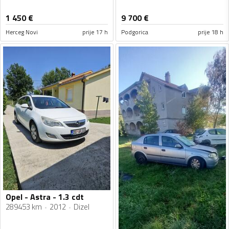
1 450
€
9 700
€
Herceg Novi
prije 17 h
Podgorica
prije 18 h
Opel - Astra - 1.3 cdt
289453 km
2012
Dizel