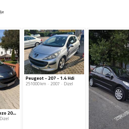
lje
Peugeot - 207 - 1.4 Hdi
251000 km
2007
Dizel
Peugeot - 207 - Pezo 207 1.6 HDi 80 Kw 2007g
Dizel