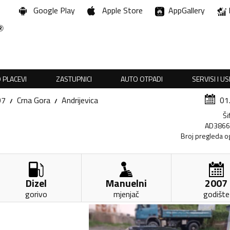
Google Play
Apple Store
AppGallery
 PLACEVI
ZASTUPNICI
AUTO OTPADI
SERVISI I U
07
Crna Gora
Andrijevica
01
Ši
AD386
Broj pregleda o
Dizel
Manuelni
2007
gorivo
mjenjač
godište