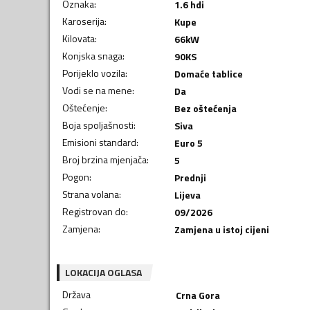
Oznaka
:
1.6 hdi
Karoserija
:
Kupe
Kilovata
:
66
kW
Konjska snaga
:
90
KS
Porijeklo vozila
:
Domaće tablice
Vodi se na mene
:
Da
Oštećenje
:
Bez oštećenja
Boja spoljašnosti
:
Siva
Emisioni standard
:
Euro 5
Broj brzina mjenjača
:
5
Pogon
:
Prednji
Strana volana
:
Lijeva
Registrovan do
:
09/2026
Zamjena
:
Zamjena u istoj cijeni
LOKACIJA OGLASA
Država
Crna Gora