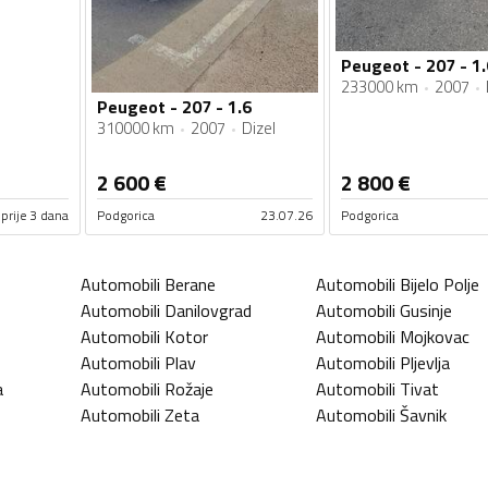
Peugeot - 207 - 1.
233000 km
2007
Peugeot - 207 - 1.6
310000 km
2007
Dizel
2 600
€
2 800
€
prije 3 dana
Podgorica
23.07.26
Podgorica
Automobili
Berane
Automobili
Bijelo Polje
Automobili
Danilovgrad
Automobili
Gusinje
Automobili
Kotor
Automobili
Mojkovac
Automobili
Plav
Automobili
Pljevlja
a
Automobili
Rožaje
Automobili
Tivat
Automobili
Zeta
Automobili
Šavnik