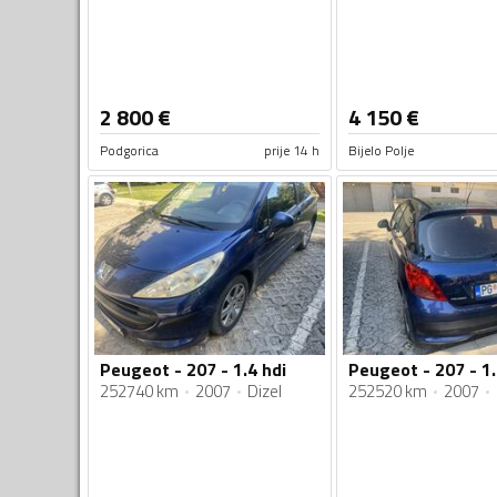
2 800
€
4 150
€
Podgorica
prije 14 h
Bijelo Polje
Peugeot - 207 - 1.4 hdi
Peugeot - 207 - 1.
252740 km
2007
Dizel
252520 km
2007