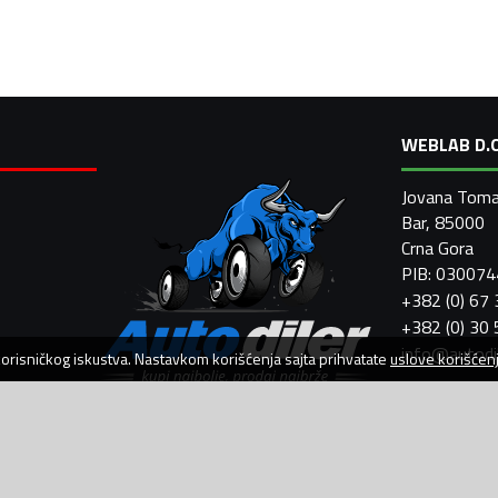
WEBLAB D.O
Jovana Toma
Bar, 85000
Crna Gora
PIB: 03007
+382 (0) 67
+382 (0) 30
info@autodi
 korisničkog iskustva. Nastavkom korišćenja sajta prihvatate
uslove korišćen