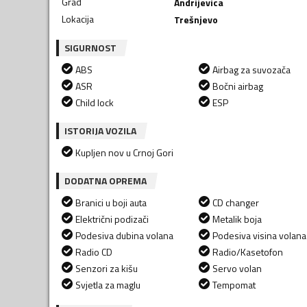
Grad
Andrijevica
Lokacija
Trešnjevo
SIGURNOST
ABS
Airbag za suvozača
ASR
Bočni airbag
Child lock
ESP
ISTORIJA VOZILA
Kupljen nov u Crnoj Gori
DODATNA OPREMA
Branici u boji auta
CD changer
Električni podizači
Metalik boja
Podesiva dubina volana
Podesiva visina volana
Radio CD
Radio/Kasetofon
Senzori za kišu
Servo volan
Svjetla za maglu
Tempomat