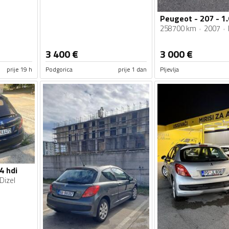
Peugeot - 207 - 1.
258700 km
2007
3 400
€
3 000
€
prije 19 h
Podgorica
prije 1 dan
Pljevlja
4 hdi
Dizel