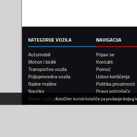
KATEGORIJE VOZILA
NAVIGACIJA
Automobili
Prijavi se
Motori i bicikli
Kontakt
Transportna vozila
Pomoć
Poljoprivredna vozila
Uslovi korišćenja
Radne mašine
Politika privatnosti
Nautika
Prava potrošača
Servis i usluge
Sigurna trgovina
AutoDiler
koristi kolačiće za pružanje boljeg
Djelovi i oprema