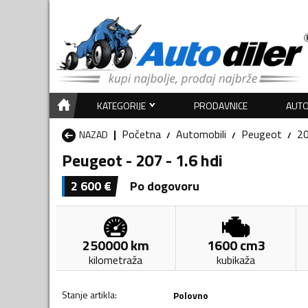
KATEGORIJE
PRODAVNICE
AUTO
Početna
Automobili
Peugeot
2
NAZAD
Peugeot - 207 - 1.6 hdi
2 600
€
Po dogovoru
250000
km
1600
cm3
kilometraža
kubikaža
Stanje artikla
:
Polovno