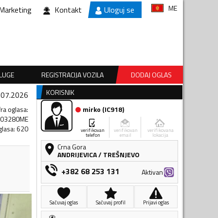
ME
Marketing
Kontakt
Uloguj se
SLUGE
REGISTRACIJA VOZILA
DODAJ OGLAS
KORISNIK
.07.2026
fra oglasa
:
mirko
(
IC918
)
603280ME
glasa
:
620
verifikovan
verifikovan
verifikovana
telefon
email
lokacija
Crna Gora
ANDRIJEVICA
/
TREŠNJEVO
+382 68 253 131
Aktivan
Sačuvaj oglas
Sačuvaj profil
Prijavi oglas