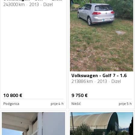
243000 km
2013
Dizel
Volkswagen - Golf 7 - 1.6
213886 km
2013
Dizel
10 800
€
9 750
€
Podgorica
prije 4 h
Nikšić
prije 5 h