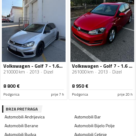
Volkswagen - Golf 7 - 1.6TDI
Volkswagen - Golf 7 - 1.6 TDI
210000 km
2013
Dizel
261000 km
2013
Dizel
8 800
€
8 950
€
Podgorica
prije 7 h
Podgorica
prije 20 h
BRZA PRETRAGA
Automobili
Andrijevica
Automobili
Bar
Automobili
Berane
Automobili
Bijelo Polje
Automobili
Budva
Automobili
Cetinje