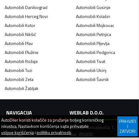
Automobili
Danilovgrad
Automobili
Gusinje
Automobili
Herceg Novi
Automobili
Kolašin
Automobili
Kotor
Automobili
Mojkovac
Automobili
Nikšić
Automobili
Petnjica
Automobili
Plav
Automobili
Pljevlja
Automobili
Plužine
Automobili
Podgorica
Automobili
Rožaje
Automobili
Tivat
Automobili
Tuzi
Automobili
Ulcinj
Automobili
Zeta
Automobili
Šavnik
Automobili
Žabljak
NAVIGACIJA
WEBLAB D.O.O.
AutoDiler
koristi kolačiće za pružanje boljeg korisničkog
PRIHVATI
iskustva. Nastavkom korišćenja sajta prihvatate
I
Jovana Tomaševića 1,
Prijavi se
ZATVORI
uslove korišćenja
i
politiku privatnosti
.
Bar, 85000
Kontakt