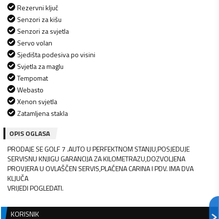
Rezervni ključ
Senzori za kišu
Senzori za svjetla
Servo volan
Sjedišta podesiva po visini
Svjetla za maglu
Tempomat
Webasto
Xenon svjetla
Zatamljena stakla
OPIS OGLASA
PRODAJE SE GOLF 7 .AUTO U PERFEKTNOM STANJU,POSJEDUJE
SERVISNU KNJIGU GARANCIJA ZA KILOMETRAZU,DOZVOLJENA
PROVJERA U OVLAŠČEN SERVIS,PLAĆENA CARINA I PDV. IMA DVA
KLJUČA
VRIJEDI POGLEDATI.
KORISNIK