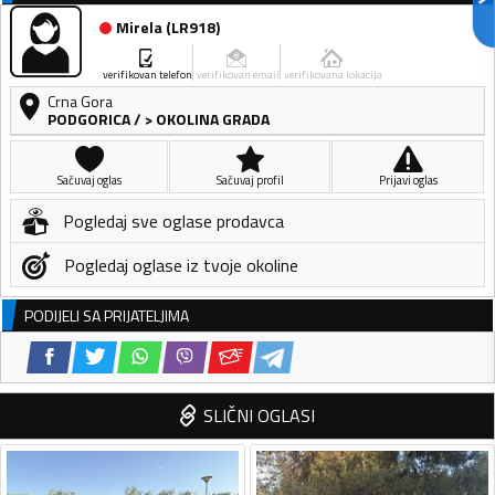
Mirela
(
LR918
)
verifikovan telefon
verifikovan email
verifikovana lokacija
Crna Gora
PODGORICA
/
> OKOLINA GRADA
Sačuvaj oglas
Sačuvaj profil
Prijavi oglas
Pogledaj sve oglase prodavca
Pogledaj oglase iz tvoje okoline
PODIJELI SA PRIJATELJIMA
SLIČNI OGLASI