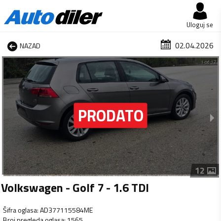
Uloguj se
02.04.2026
NAZAD
1 od 12
12
Volkswagen - Golf 7 - 1.6 TDI
Šifra oglasa
:
AD377115584ME
Broj pregleda oglasa
:
1565