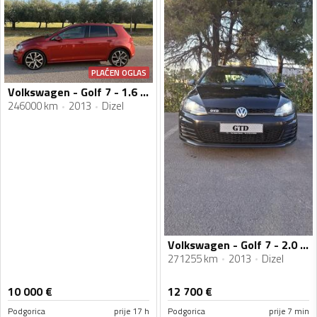
PLAĆEN OGLAS
Volkswagen - Golf 7 - 1.6 TDI
246000 km
2013
Dizel
Volkswagen - Golf 7 - 2.0 TDI GTD
271255 km
2013
Dizel
10 000
€
12 700
€
Podgorica
prije 17 h
Podgorica
prije 7 min