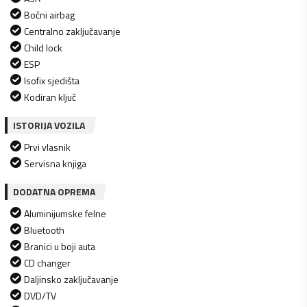
Bočni airbag
Centralno zaključavanje
Child lock
ESP
Isofix sjedišta
Kodiran ključ
ISTORIJA VOZILA
Prvi vlasnik
Servisna knjiga
DODATNA OPREMA
Aluminijumske felne
Bluetooth
Branici u boji auta
CD changer
Daljinsko zaključavanje
DVD/TV