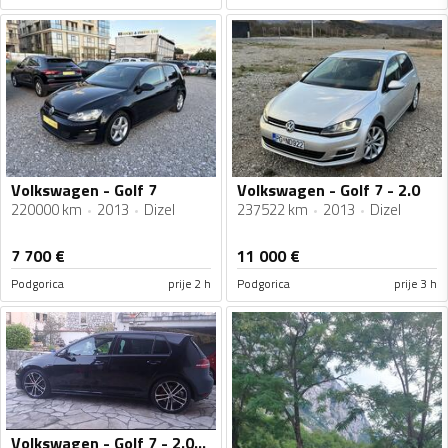
Volkswagen - Golf 7
Volkswagen - Golf 7 - 2.0
220000 km
2013
Dizel
237522 km
2013
Dizel
7 700
€
11 000
€
Podgorica
prije 2 h
Podgorica
prije 3 h
Volkswagen - Golf 7 - 2.0-GTD 11/2013