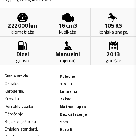
222000
km
16
cm3
105
KS
kilometraža
kubikaža
konjska snaga
Dizel
Manuelni
2013
gorivo
mjenjač
godište
Stanje artikla
:
Polovno
Oznaka
:
1.6 TDI
Karoserija
:
Limuzina
Kilovata
:
77
kW
Porijeklo vozila
:
Na ime kupca
Oštećenje
:
Bez oštećenja
Boja spoljašnosti
:
Siva
Emisioni standard
:
Euro 6