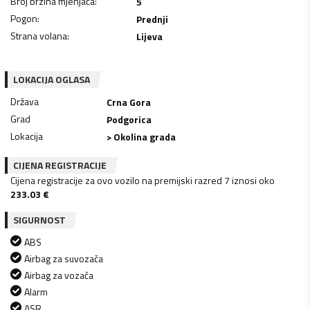
Broj brzina mjenjača
:
5
Pogon
:
Prednji
Strana volana
:
Lijeva
LOKACIJA OGLASA
Država
Crna Gora
Grad
Podgorica
Lokacija
> Okolina grada
CIJENA REGISTRACIJE
Cijena registracije za ovo vozilo na premijski razred 7 iznosi oko
233.03
€
SIGURNOST
ABS
Airbag za suvozača
Airbag za vozača
Alarm
ASR