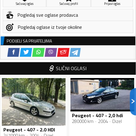
Sačuvaj oglas
Sačuvaj profil
Prijavi oglas
Pogledaj sve oglase prodavca
Pogledaj oglase iz tvoje okoline
PODIJELI SA PRIJATELJIMA
SLIČNI OGLASI
Peugeot - 407 - 2,0 hdi
280000 km
2004
Dizel
Peugeot - 407 - 2.0 HDI
247000 km
2004
Dizel