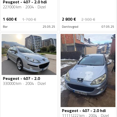
Peugeot - 407 - 2.0 hdi
227000 km
2004
Dizel
1 600
€
2 800
€
1 700
€
2 900
€
Bar
25.05.25
Danilovgrad
07.05.25
Peugeot - 407 - 2.0
330000 km
2004
Dizel
Peugeot - 407 - 2.0 hdi
11111222 km
2004
Dizel