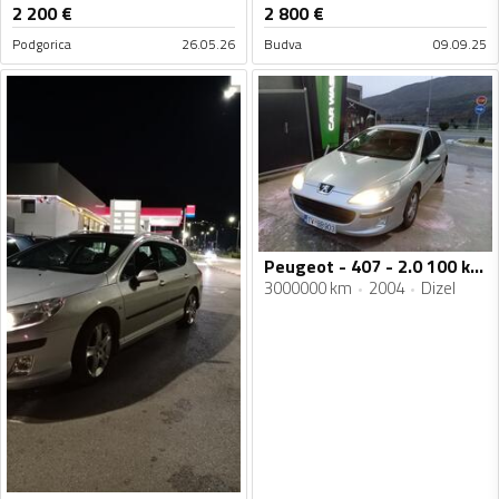
2 200
€
2 800
€
Podgorica
26.05.26
Budva
09.09.25
Peugeot - 407 - 2.0 100 kw hdi
3000000 km
2004
Dizel