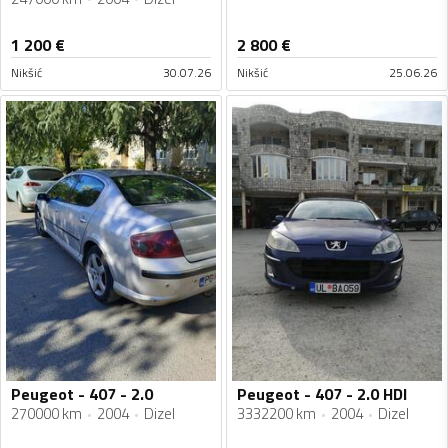
1 200
€
2 800
€
Nikšić
30.07.26
Nikšić
25.06.26
Peugeot - 407 - 2.0
Peugeot - 407 - 2.0 HDI
270000 km
2004
Dizel
3332200 km
2004
Dizel