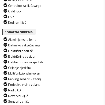
Centralno zaključavanje
Child lock
ESP
Kodiran ključ
DODATNA OPREMA
Aluminijumske felne
Daljinsko zaključavanje
Električni podizači
Električni retrovizori
Elektro podesiva sjedišta
Grijanje sjedišta
Multifunkcionalni volan
Parking senzori - zadnji
Podesiva visina volana
Radio CD
Rezervni ključ
Senzori za kišu