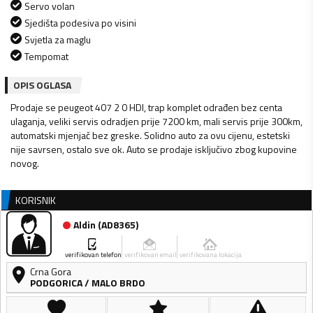
Servo volan
Sjedišta podesiva po visini
Svjetla za maglu
Tempomat
OPIS OGLASA
Prodaje se peugeot 407 2 0 HDI, trap komplet odrađen bez centa
ulaganja, veliki servis odradjen prije 7200 km, mali servis prije 300km,
automatski mjenjač bez greske. Solidno auto za ovu cijenu, estetski
nije savrsen, ostalo sve ok. Auto se prodaje isključivo zbog kupovine
novog.
KORISNIK
Aldin
(
AD8365
)
verifikovan telefon
verifikovan email
verifikovana lokacija
Crna Gora
PODGORICA
/
MALO BRDO