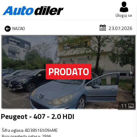
Uloguj se
23.07.2026
NAZAD
1 od 11
11
Peugeot - 407 - 2.0 HDI
Šifra oglasa
:
AD385165094ME
Broj pregleda oglasa
:
2996