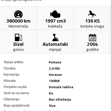
380000
km
1997
cm3
136
KS
kilometraža
kubikaža
konjska snaga
Dizel
Automatski
2004
gorivo
mjenjač
godište
Stanje artikla
:
Polovno
Oznaka
:
2.0 HDI
Karoserija
:
Karavan
Kilovata
:
100
kW
Porijeklo vozila
:
Domaće tablice
Vodi se na mene
:
Da
Oštećenje
:
Bez oštećenja
Boja spoljašnosti
:
Siva