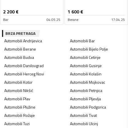
2 200
€
1 600
€
Bar
04.05.25
Berane
17.04.25
BRZA PRETRAGA
Automobili
Andrijevica
Automobili
Bar
Automobili
Berane
Automobili
Bijelo Polje
Automobili
Budva
Automobili
Cetinje
Automobili
Danilovgrad
Automobili
Gusinje
Automobili
Herceg Novi
Automobili
Kolašin
Automobili
Kotor
Automobili
Mojkovac
Automobili
Nikšić
Automobili
Petnjica
Automobili
Plav
Automobili
Pljevlja
Automobili
Plužine
Automobili
Podgorica
Automobili
Rožaje
Automobili
Tivat
Automobili
Tuzi
Automobili
Ulcinj