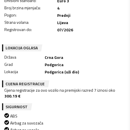
Emisioni standard
:
Euro 3
Broj brzina mjenjača
:
4
Pogon
:
Prednji
Strana volana
:
Lijeva
Registrovan do
:
07/2026
LOKACIJA OGLASA
Država
Crna Gora
Grad
Podgorica
Lokacija
Podgorica (uži dio)
CIJENA REGISTRACIJE
Cijena registracije za ovo vozilo na premijski razred 7 iznosi oko
300.19
€
SIGURNOST
ABS
Airbag za suvozača
Airbag za vozača