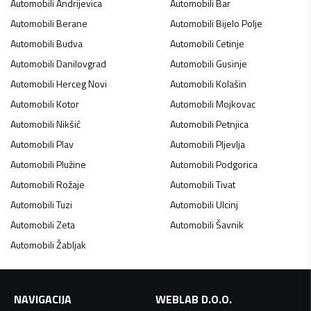
Automobili
Andrijevica
Automobili
Bar
Automobili
Berane
Automobili
Bijelo Polje
Automobili
Budva
Automobili
Cetinje
Automobili
Danilovgrad
Automobili
Gusinje
Automobili
Herceg Novi
Automobili
Kolašin
Automobili
Kotor
Automobili
Mojkovac
Automobili
Nikšić
Automobili
Petnjica
Automobili
Plav
Automobili
Pljevlja
Automobili
Plužine
Automobili
Podgorica
Automobili
Rožaje
Automobili
Tivat
Automobili
Tuzi
Automobili
Ulcinj
Automobili
Zeta
Automobili
Šavnik
Automobili
Žabljak
NAVIGACIJA
WEBLAB D.O.O.