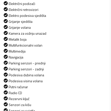
Električni podizači
Električni retrovizori
Elektro podesiva sjedišta
Grijanje sjedišta
Grijanje volana
Kamera za vožnju unazad
Metalik boja
Multifunkcionalni volan
Multimedija
Navigacija
Parking senzori - prednji
Parking senzori - zadnji
Podesiva dubina volana
Podesiva visina volana
Putni računar
Radio CD
Rezervni ključ
Senzori za kišu
Senzori za svjetla