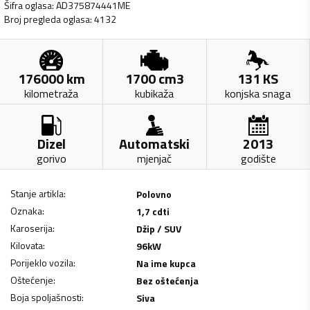
Šifra oglasa
:
AD375874441ME
Broj pregleda oglasa
:
4132
176000
km
1700
cm3
131
KS
kilometraža
kubikaža
konjska snaga
Dizel
Automatski
2013
gorivo
mjenjač
godište
Stanje artikla
:
Polovno
Oznaka
:
1,7 cdti
Karoserija
:
Džip / SUV
Kilovata
:
96
kW
Porijeklo vozila
:
Na ime kupca
Oštećenje
:
Bez oštećenja
Boja spoljašnosti
:
Siva