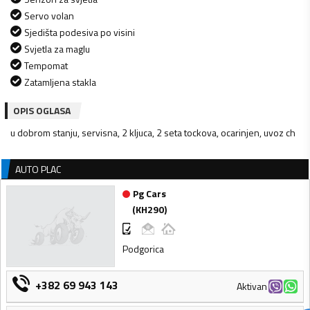
Servo volan
Sjedišta podesiva po visini
Svjetla za maglu
Tempomat
Zatamljena stakla
OPIS OGLASA
u dobrom stanju, servisna, 2 kljuca, 2 seta tockova, ocarinjen, uvoz ch
AUTO PLAC
Pg Cars
(
KH290
)
Podgorica
+382 69 943 143
Aktivan