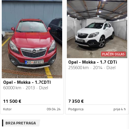
PLAĆEN OGLAS
Opel - Mokka - 1.7 CDTi
255600 km
2014
Dizel
Opel - Mokka - 1.7CDTI
60000 km
2013
Dizel
11 500
€
7 350
€
Kotor
09.04.24
Podgorica
prije 4 h
BRZA PRETRAGA