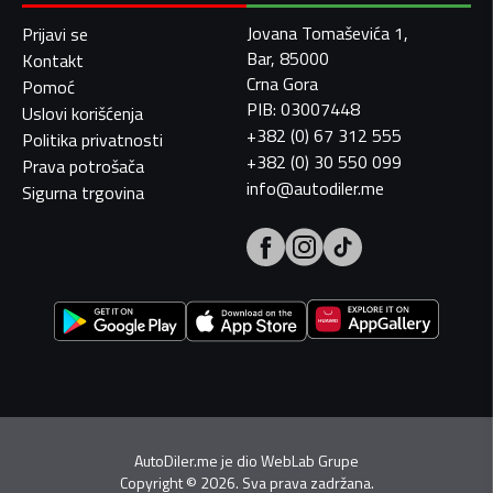
Jovana Tomaševića 1,
Prijavi se
Bar, 85000
Kontakt
Crna Gora
Pomoć
PIB: 03007448
Uslovi korišćenja
+382 (0) 67 312 555
Politika privatnosti
+382 (0) 30 550 099
Prava potrošača
info@autodiler.me
Sigurna trgovina
AutoDiler.me je dio
WebLab Grupe
Copyright
©
2026. Sva prava zadržana.