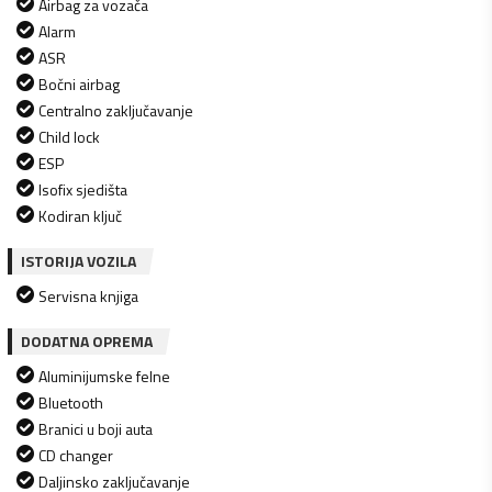
Airbag za vozača
Alarm
ASR
Bočni airbag
Centralno zaključavanje
Child lock
ESP
Isofix sjedišta
Kodiran ključ
ISTORIJA VOZILA
Servisna knjiga
DODATNA OPREMA
Aluminijumske felne
Bluetooth
Branici u boji auta
CD changer
Daljinsko zaključavanje