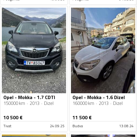
Opel - Mokka - 1.7 CDTI
Opel - Mokka - 1.6 Dizel
150000 km
2013
Dizel
160000 km
2013
Dizel
10 500
€
11 500
€
Tivat
24.09.25
Budva
13.08.24