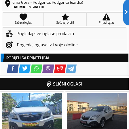
Crna Gora
-
Podgorica
,
Podgorica (uži dio)
DALMATINSKA BB
Sačuvaj oglas
Sačuvaj profil
Prijavi oglas
Pogledaj sve oglase prodavca
Pogledaj oglase iz tvoje okoline
PODIJELI SA PRIJATELJIMA
SLIČNI OGLASI