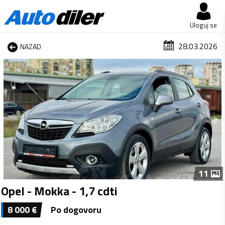
Uloguj se
28.03.2026
NAZAD
1 od 11
11
Opel - Mokka - 1,7 cdti
8 000
€
Po dogovoru