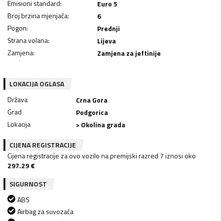
Emisioni standard
:
Euro 5
Broj brzina mjenjača
:
6
Pogon
:
Prednji
Strana volana
:
Lijeva
Zamjena
:
Zamjena za jeftinije
LOKACIJA OGLASA
Država
Crna Gora
Grad
Podgorica
Lokacija
> Okolina grada
CIJENA REGISTRACIJE
Cijena registracije za ovo vozilo na premijski razred 7 iznosi oko
297.29
€
SIGURNOST
ABS
Airbag za suvozača