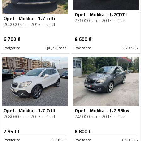
Opel - Mokka - 1.7CDTI
Opel - Mokka - 1.7 cdti
236000 km
2013
Dizel
200000 km
2013
Dizel
6 700
€
8 600
€
Podgorica
prije 2 dana
Podgorica
25.07.26
Opel - Mokka - 1.7 Cdti
Opel - Mokka - 1.7 96kw
208050 km
2013
Dizel
245000 km
2013
Dizel
7 950
€
8 800
€
Podgorica
10.06.26
Podgorica
04.02.26