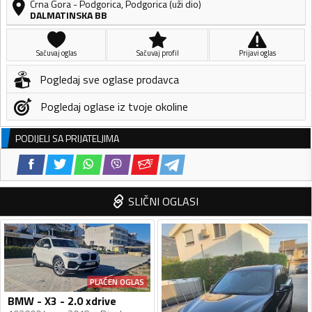
Crna Gora
-
Podgorica
,
Podgorica (uži dio)
DALMATINSKA BB
Sačuvaj oglas
Sačuvaj profil
Prijavi oglas
Pogledaj sve oglase prodavca
Pogledaj oglase iz tvoje okoline
PODIJELI SA PRIJATELJIMA
SLIČNI OGLASI
PLAĆEN OGLAS
BMW - X3 - 2.0 xdrive