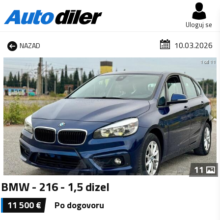
Uloguj se
10.03.2026
NAZAD
1 od 11
11
BMW - 216 - 1,5 dizel
11 500
€
Po dogovoru