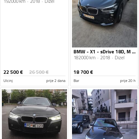
192000 km
2018
Dizel
BMW - X1 - sDrive 18D, M sport
182000 km
2018
Dizel
22 500
€
26 500
€
18 700
€
Ulcinj
prije 2 dana
Bar
prije 20 h