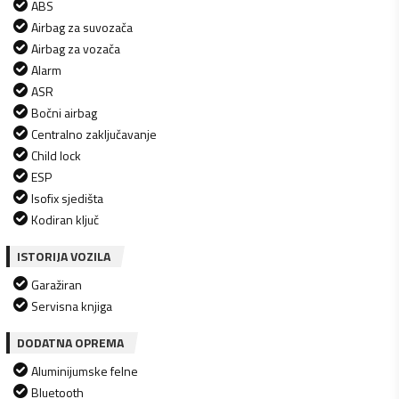
ABS
Airbag za suvozača
Airbag za vozača
Alarm
ASR
Bočni airbag
Centralno zaključavanje
Child lock
ESP
Isofix sjedišta
Kodiran ključ
ISTORIJA VOZILA
Garažiran
Servisna knjiga
DODATNA OPREMA
Aluminijumske felne
Bluetooth