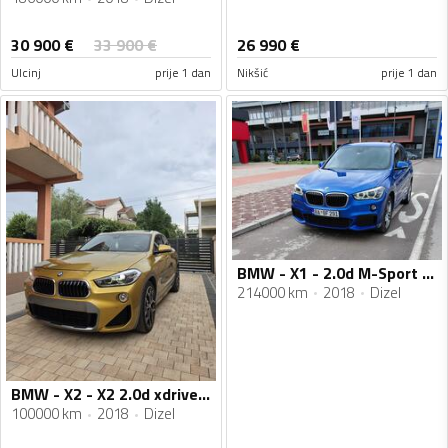
30 900
€
33 900
€
26 990
€
Ulcinj
prije 1 dan
Nikšić
prije 1 dan
BMW - X1 - 2.0d M-Sport Xdrive
214000 km
2018
Dizel
BMW - X2 - X2 2.0d xdrive M sport paket
100000 km
2018
Dizel