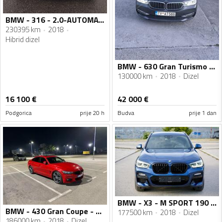
BMW - 316 - 2.0-AUTOMATIC
230395 km
2018
Hibrid dizel
BMW - 630 Gran Turismo - 3.0
130000 km
2018
Dizel
16 100
€
42 000
€
Podgorica
prije 20 h
Budva
prije 1 dan
BMW - X3 - M SPORT 190 HP X-DRIVE
BMW - 430 Gran Coupe - 3.0
177500 km
2018
Dizel
186000 km
2018
Dizel