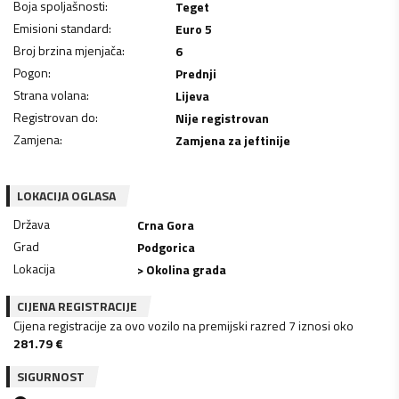
Boja spoljašnosti
:
Teget
Emisioni standard
:
Euro 5
Broj brzina mjenjača
:
6
Pogon
:
Prednji
Strana volana
:
Lijeva
Registrovan do
:
Nije registrovan
Zamjena
:
Zamjena za jeftinije
LOKACIJA OGLASA
Država
Crna Gora
Grad
Podgorica
Lokacija
> Okolina grada
CIJENA REGISTRACIJE
Cijena registracije za ovo vozilo na premijski razred 7 iznosi oko
281.79
€
SIGURNOST