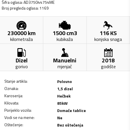
Šifra oglasa
:
AD375044754ME
Broj pregleda oglasa
:
1169
230000
km
1500
cm3
116
KS
kilometraža
kubikaža
konjska snaga
Dizel
Manuelni
2018
gorivo
mjenjač
godište
Stanje artikla
:
Polovno
Oznaka
:
1,5 dizel
Karoserija
:
Hečbek
Kilovata
:
85
kW
Porijeklo vozila
:
Domaće tablice
Vodi se na mene
:
Ne
Oštećenje
:
Bez oštećenja