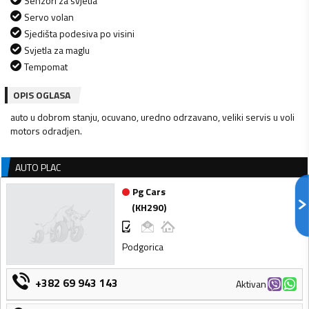
Senzori za svjetla
Servo volan
Sjedišta podesiva po visini
Svjetla za maglu
Tempomat
OPIS OGLASA
auto u dobrom stanju, ocuvano, uredno odrzavano, veliki servis u voli
motors odradjen.
AUTO PLAC
Pg Cars
(
KH290
)
Podgorica
+382 69 943 143
Aktivan