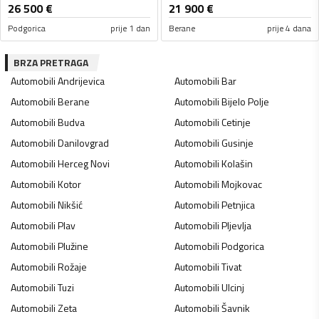
26 500
€
21 900
€
Podgorica
prije 1 dan
Berane
prije 4 dana
BRZA PRETRAGA
Automobili
Andrijevica
Automobili
Bar
Automobili
Berane
Automobili
Bijelo Polje
Automobili
Budva
Automobili
Cetinje
Automobili
Danilovgrad
Automobili
Gusinje
Automobili
Herceg Novi
Automobili
Kolašin
Automobili
Kotor
Automobili
Mojkovac
Automobili
Nikšić
Automobili
Petnjica
Automobili
Plav
Automobili
Pljevlja
Automobili
Plužine
Automobili
Podgorica
Automobili
Rožaje
Automobili
Tivat
Automobili
Tuzi
Automobili
Ulcinj
Automobili
Zeta
Automobili
Šavnik