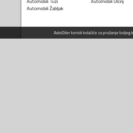
Automobili
Tuzi
Automobili
Ulcinj
Automobili
Žabljak
AutoDiler
koristi kolačiće za pružanje boljeg
KATEGORIJE VOZILA
NAVIGACIJA
Automobili
Prijavi se
Motori i bicikli
Kontakt
Transportna vozila
Pomoć
Poljoprivredna vozila
Uslovi korišćenja
Radne mašine
Politika privatnosti
Nautika
Prava potrošača
Servis i usluge
Sigurna trgovina
Djelovi i oprema