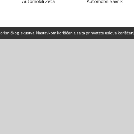
Automobili
Zeta
Automobili
Šavnik
 korisničkog iskustva. Nastavkom korišćenja sajta prihvatate
uslove korišćen
WEBLAB D.O
Jovana Toma
Bar, 85000
Crna Gora
PIB: 03007
+382 (0) 67
+382 (0) 30
info@autodi