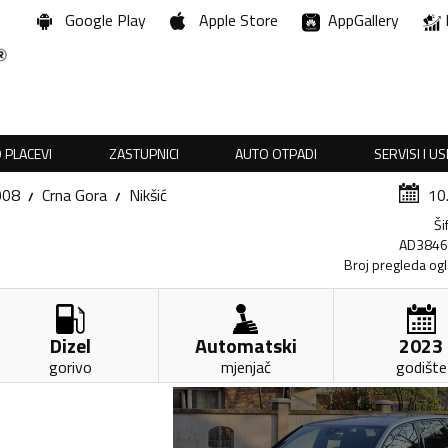
Google Play
Apple Store
AppGallery
 PLACEVI
ZASTUPNICI
AUTO OTPADI
SERVISI I U
008
Crna Gora
Nikšić
10
Ši
AD384
Broj pregleda og
Dizel
Automatski
2023
gorivo
mjenjač
godište