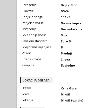
Karoserija
:
Džip / SUV
Kilovata
:
96
kW
Konjska snaga
:
131
KS
Porijeklo vozila
:
Na ime kupca
Oštećenje
:
Bez oštećenja
Boja spoljašnosti
:
Siva
Emisioni standard
:
Euro 6
Broj brzina mjenjača
:
8
Pogon
:
Prednji
Strana volana
:
Lijeva
Zamjena
:
Svejedno
LOKACIJA OGLASA
Država
Crna Gora
Grad
Nikšić
Lokacija
Nikšić (uži dio)