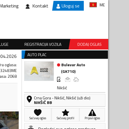
ME
Marketing
Kontakt
Uloguj se
SLUGE
REGISTRACIJA VOZILA
DODAJ OGLAS
AUTO PLAC
.04.2026
fra oglasa
:
Bulevar Auto
632483ME
(
GK710
)
lasa
:
2068
Nikšić
Crna Gora
-
Nikšić
,
Nikšić (uži dio)
NIKŠIĆ BB
Sačuvaj oglas
Sačuvaj profil
Prijavi oglas
Pogledaj sve oglase prodavca