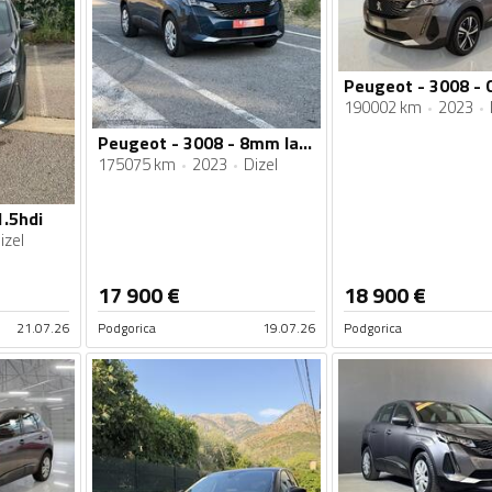
190002 km
2023
Peugeot - 3008 - 8mm lanac - 1.5 HDI 130ks
175075 km
2023
Dizel
1.5hdi
izel
17 900
€
18 900
€
21.07.26
Podgorica
19.07.26
Podgorica