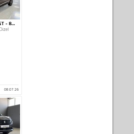
Peugeot - 3008 - GT - 8mm lanac
Dizel
08.07.26