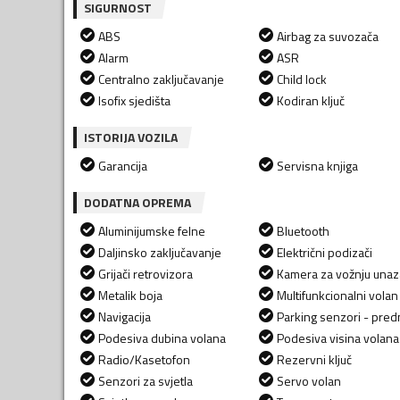
SIGURNOST
ABS
Airbag za suvozača
Alarm
ASR
Centralno zaključavanje
Child lock
Isofix sjedišta
Kodiran ključ
ISTORIJA VOZILA
Garancija
Servisna knjiga
DODATNA OPREMA
Aluminijumske felne
Bluetooth
Daljinsko zaključavanje
Električni podizači
Grijači retrovizora
Kamera za vožnju una
Metalik boja
Multifunkcionalni volan
Navigacija
Parking senzori - predn
Podesiva dubina volana
Podesiva visina volana
Radio/Kasetofon
Rezervni ključ
Senzori za svjetla
Servo volan