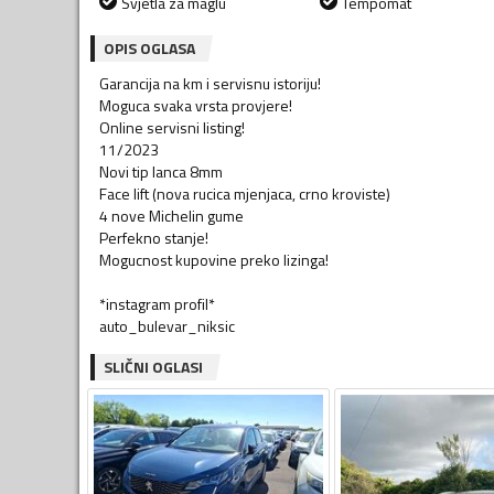
Svjetla za maglu
Tempomat
OPIS OGLASA
Garancija na km i servisnu istoriju!
Moguca svaka vrsta provjere!
Online servisni listing!
11/2023
Novi tip lanca 8mm
Face lift (nova rucica mjenjaca, crno kroviste)
4 nove Michelin gume
Perfekno stanje!
Mogucnost kupovine preko lizinga!
*instagram profil*
auto_bulevar_niksic
SLIČNI OGLASI