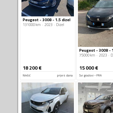
Peugeot - 3008 - 1.5 dizel
131000 km
2023
Dizel
Peugeot - 3008 - 
75000 km
2023
D
18 200
€
15 000
€
Nikšić
prije 4 dana
Svi gradovi - FRA