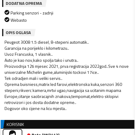
DODATNA OPREMA
Parking senzori - zadnji
Webasto
OPIS OGLASA
Peugeot 3008 1.5 diesel, 8-stepeni automatik..
Garancija na porijeklo i kilometrazu..
Uvoz Francuska, 1 vlasnik..
Auto je kao nov,kako spolja tako i unutra..
Proizvodnja 12ti mjesec 2021, prva registracija 2022god..Sve 4 nove
univerzalne Michelin gume,aluminijski tockovi 17ice..
Tek odradjen mali i veliki servis..
Oprema buisniess,matrix led farovi,elektronska kuka,senzori 360
stepeni,rikverc kamera,mrtvi ugao,navigacija sa ucitanim mapama
Evrope,citanje saobracajnih znakova,tempomat,elektro sklopivi
retrovizori i jos dosta dodatne opreme..
Dogovor oko cijene na licu mjesta..
KORISNIK
Bato
(
IW7442
)