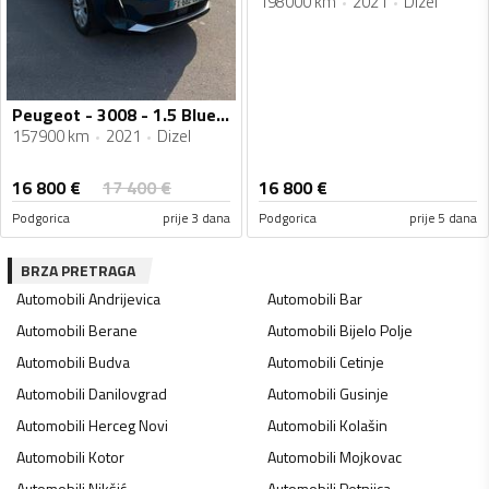
198000 km
2021
Dizel
Peugeot - 3008 - 1.5 BlueHDI
157900 km
2021
Dizel
16 800
€
17 400
€
16 800
€
Podgorica
prije 3 dana
Podgorica
prije 5 dana
BRZA PRETRAGA
Automobili
Andrijevica
Automobili
Bar
Automobili
Berane
Automobili
Bijelo Polje
Automobili
Budva
Automobili
Cetinje
Automobili
Danilovgrad
Automobili
Gusinje
Automobili
Herceg Novi
Automobili
Kolašin
Automobili
Kotor
Automobili
Mojkovac
Automobili
Nikšić
Automobili
Petnjica