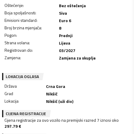
Oštećenje
:
Bez oštećenja
Boja spoljašnosti
:
Siva
Emisioni standard
:
Euro 6
Broj brzina mjenjača
:
8
Pogon
:
Prednji
Strana volana
:
Lijeva
Registrovan do
:
03/2027
Zamjena
:
Zamjena za skuplje
LOKACIJA OGLASA
Država
Crna Gora
Grad
Nikšić
Lokacija
Nikšić (uži dio)
CIJENA REGISTRACIJE
Cijena registracije za ovo vozilo na premijski razred 7 iznosi oko
297.79
€