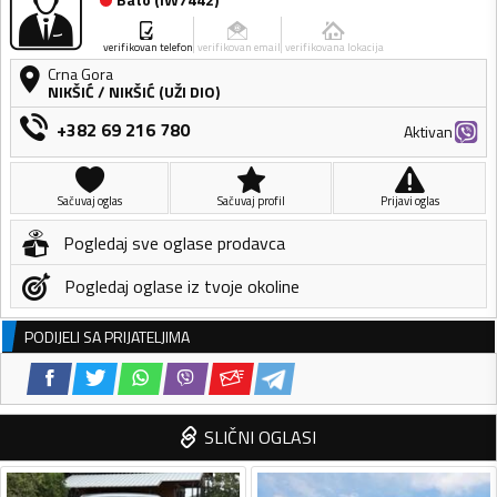
verifikovan telefon
verifikovan email
verifikovana lokacija
Crna Gora
NIKŠIĆ
/
NIKŠIĆ (UŽI DIO)
+382 69 216 780
Aktivan
Sačuvaj oglas
Sačuvaj profil
Prijavi oglas
Pogledaj sve oglase prodavca
Pogledaj oglase iz tvoje okoline
PODIJELI SA PRIJATELJIMA
SLIČNI OGLASI