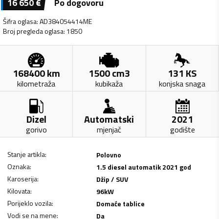
16 650
€
Po dogovoru
Šifra oglasa
:
AD384054414ME
Broj pregleda oglasa
:
1850
168400
km
1500
cm3
131
KS
kilometraža
kubikaža
konjska snaga
Dizel
Automatski
2021
gorivo
mjenjač
godište
Stanje artikla
:
Polovno
Oznaka
:
1.5 diesel automatik 2021 god
Karoserija
:
Džip / SUV
Kilovata
:
96
kW
Porijeklo vozila
:
Domaće tablice
Vodi se na mene
:
Da