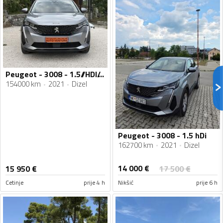
Peugeot - 3008 - 1.5//HDI//AUTOMATIC//05.2021god
154000 km
2021
Dizel
Peugeot - 3008 - 1.5 hDi
162700 km
2021
Dizel
14 000
€
15 950
€
17 500
€
Cetinje
prije 4 h
Nikšić
prije 6 h