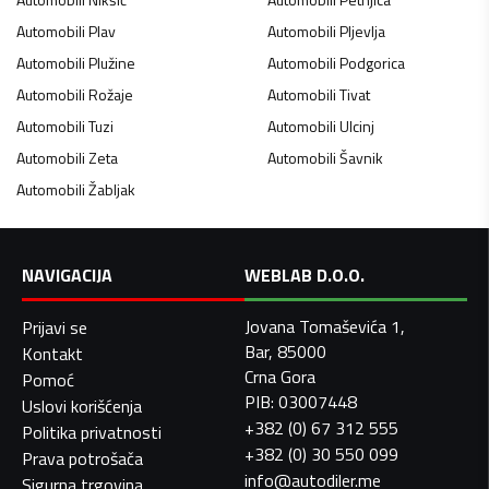
Automobili
Plav
Automobili
Pljevlja
Automobili
Plužine
Automobili
Podgorica
Automobili
Rožaje
Automobili
Tivat
Automobili
Tuzi
Automobili
Ulcinj
Automobili
Zeta
Automobili
Šavnik
Automobili
Žabljak
NAVIGACIJA
WEBLAB D.O.O.
Jovana Tomaševića 1,
Prijavi se
Bar, 85000
Kontakt
Crna Gora
Pomoć
PIB: 03007448
Uslovi korišćenja
+382 (0) 67 312 555
Politika privatnosti
+382 (0) 30 550 099
Prava potrošača
info@autodiler.me
Sigurna trgovina