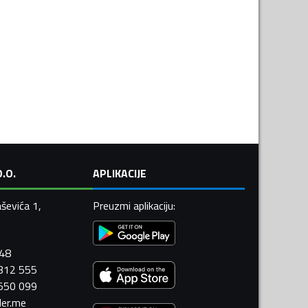
.O.
APLIKACIJE
ševića 1,
Preuzmi aplikaciju
:
448
 312 555
 550 099
ler.me