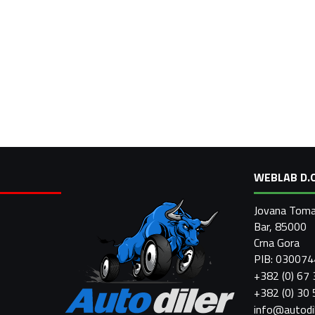
WEBLAB D.O
Jovana Toma
Bar, 85000
Crna Gora
PIB: 03007
+382 (0) 67
+382 (0) 30
info@autodi