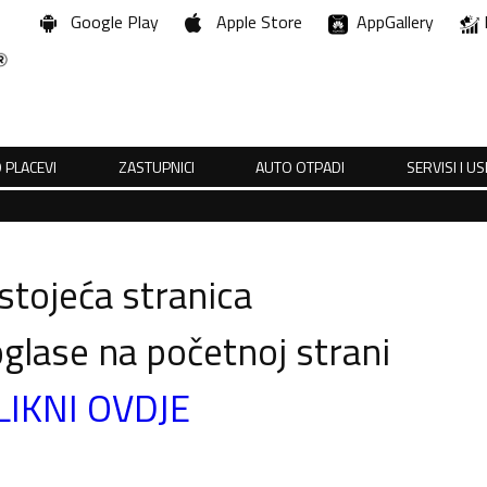
Google Play
Apple Store
AppGallery
 PLACEVI
ZASTUPNICI
AUTO OTPADI
SERVISI I U
tojeća stranica
glase na početnoj strani
LIKNI OVDJE