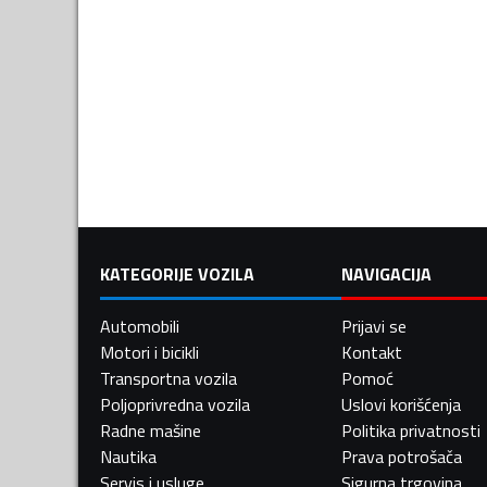
KATEGORIJE VOZILA
NAVIGACIJA
Automobili
Prijavi se
Motori i bicikli
Kontakt
Transportna vozila
Pomoć
Poljoprivredna vozila
Uslovi korišćenja
Radne mašine
Politika privatnosti
Nautika
Prava potrošača
Servis i usluge
Sigurna trgovina