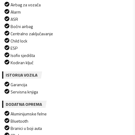
Airbag za vozača
Alarm
ASR
Bočni airbag
Centralno zaključavanje
Child lock
ESP
Isofix sjedišta
Kodiran ključ
ISTORIJA VOZILA
Garancija
Servisna knjiga
DODATNA OPREMA
Aluminijumske felne
Bluetooth
Branici u boji auta