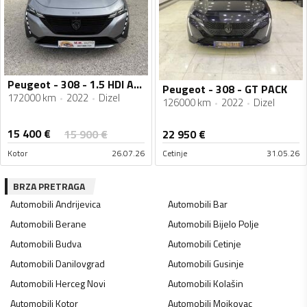
Peugeot - 308 - 1.5 HDI AUTOMATIK 05/2022g
Peugeot - 308 - GT PACK
172000 km
2022
Dizel
126000 km
2022
Dizel
15 400
€
15 900
€
22 950
€
Kotor
26.07.26
Cetinje
31.05.26
BRZA PRETRAGA
Automobili
Andrijevica
Automobili
Bar
Automobili
Berane
Automobili
Bijelo Polje
Automobili
Budva
Automobili
Cetinje
Automobili
Danilovgrad
Automobili
Gusinje
Automobili
Herceg Novi
Automobili
Kolašin
Automobili
Kotor
Automobili
Mojkovac