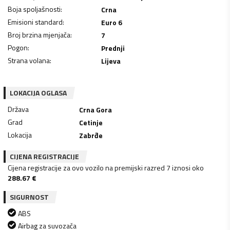
Boja spoljašnosti
:
Crna
Emisioni standard
:
Euro 6
Broj brzina mjenjača
:
7
Pogon
:
Prednji
Strana volana
:
Lijeva
LOKACIJA OGLASA
Država
Crna Gora
Grad
Cetinje
Lokacija
Zabrđe
CIJENA REGISTRACIJE
Cijena registracije za ovo vozilo na premijski razred 7 iznosi oko
288.67
€
SIGURNOST
ABS
Airbag za suvozača