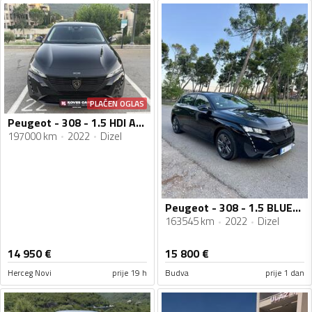
PLAĆEN OGLAS
Peugeot - 308 - 1.5 HDI Automatik
197000 km
2022
Dizel
Peugeot - 308 - 1.5 BLUEHDI Automatik
163545 km
2022
Dizel
14 950
€
15 800
€
Herceg Novi
prije 19 h
Budva
prije 1 dan