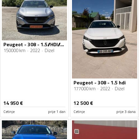
Peugeot - 308 - 1.5//HDI//AUTOMATIC//09.2022god
150000 km
2022
Dizel
Peugeot - 308 - 1.5 hdi
177000 km
2022
Dizel
14 950
€
12 500
€
Cetinje
prije 1 dan
Cetinje
prije 3 dana