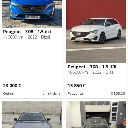
Peugeot - 308 - 1.5 dci
176000 km
2022
Dizel
Peugeot - 308 - 1.5 HDI
166000 km
2022
Dizel
23 000
€
15 850
€
Cetinje
prije 4 dana
Podgorica
01.08.26