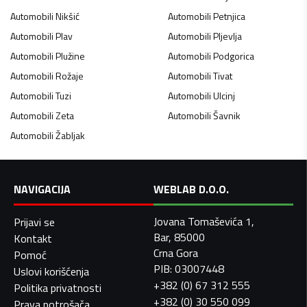
Automobili
Nikšić
Automobili
Petnjica
Automobili
Plav
Automobili
Pljevlja
Automobili
Plužine
Automobili
Podgorica
Automobili
Rožaje
Automobili
Tivat
Automobili
Tuzi
Automobili
Ulcinj
Automobili
Zeta
Automobili
Šavnik
Automobili
Žabljak
NAVIGACIJA
WEBLAB D.O.O.
Jovana Tomaševića 1,
Prijavi se
Bar, 85000
Kontakt
Crna Gora
Pomoć
PIB: 03007448
Uslovi korišćenja
+382 (0) 67 312 555
Politika privatnosti
+382 (0) 30 550 099
Prava potrošača