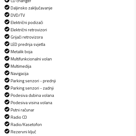
CD changer
Daljinsko zaključavanje
DVD/TV
Električni podizači
Električni retrovizori
Grijači retrovizora
LED prednja svjetla
Metalik boja
Multifunkcionalni volan
Multimedija
Navigacija
Parking senzori - prednji
Parking senzori - zadnji
Podesiva dubina volana
Podesiva visina volana
Putni računar
Radio CD
Radio/Kasetofon
Rezervni ključ