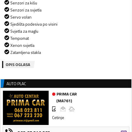
Senzori za kišu
Senzori za svjetla
Servo volan
Sjedišta podesiva po visini
Svjetla za maglu
Tempomat
Xenon svjetla
Zatamljena stakla
OPIS OGLASA
AUTO PLAC
PRIMA CAR
(
MA761
)
Cetinje