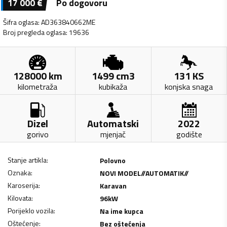
17 000
€
Po dogovoru
Šifra oglasa
:
AD363840662ME
Broj pregleda oglasa
:
19636
128000
km
1499
cm3
131
KS
kilometraža
kubikaža
konjska snaga
Dizel
Automatski
2022
gorivo
mjenjač
godište
Stanje artikla
:
Polovno
Oznaka
:
NOVI MODEL//AUTOMATIK//
Karoserija
:
Karavan
Kilovata
:
96
kW
Porijeklo vozila
:
Na ime kupca
Oštećenje
:
Bez oštećenja