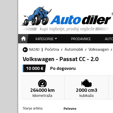
KATEGORIJE
PRODAVNICE
AUTO
Početna
Automobili
Volkswagen
NAZAD
Volkswagen - Passat CC - 2.0
10 000
€
Po dogovoru
264000
km
2000
cm3
kilometraža
kubikaža
Stanje artikla
:
Polovno