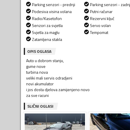
Parking senzori - prednji
Parking senzori - zadnj
Podesiva visina volana
Putni računar
Radio/Kasetofon
Rezervni ključ
Senzori za svjetla
Servo volan
Svjetla za maglu
Tempomat
Zatamljena stakla
OPIS OGLASA
Auto u dobrom stanju,
gume nove
turbina nova
veliki mali servis odradjeni
novi akumulator
i jos dosta djelova zamijenjeno novo
za sve racuni
SLIČNI OGLASI