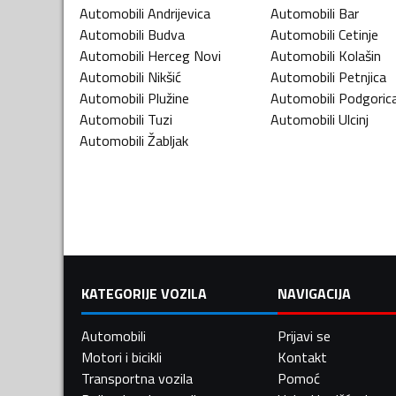
Automobili
Andrijevica
Automobili
Bar
Automobili
Budva
Automobili
Cetinje
Automobili
Herceg Novi
Automobili
Kolašin
Automobili
Nikšić
Automobili
Petnjica
Automobili
Plužine
Automobili
Podgoric
Automobili
Tuzi
Automobili
Ulcinj
Automobili
Žabljak
KATEGORIJE VOZILA
NAVIGACIJA
Automobili
Prijavi se
Motori i bicikli
Kontakt
Transportna vozila
Pomoć