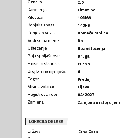
Oznaka
:
2.0
Karoserija
:
Limuzina
Kilovata
:
103
kW
Konjska snaga
:
140
KS
Porijeklo vozila
:
Domaće tablice
Vodi se na mene
:
Da
Oštećenje
:
Bez oštećenja
Boja spoljašnosti
:
Druga
Emisioni standard
:
Euro 5
Broj brzina mjenjača
:
6
Pogon
:
Prednji
Strana volana
:
Lijeva
Registrovan do
:
04/2027
Zamjena
:
Zamjena u istoj cijeni
LOKACIJA OGLASA
Država
Crna Gora