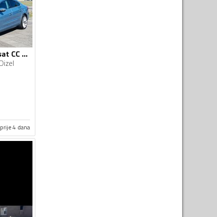
Volkswagen - Passat CC - 4 motion
Dizel
prije 4 dana