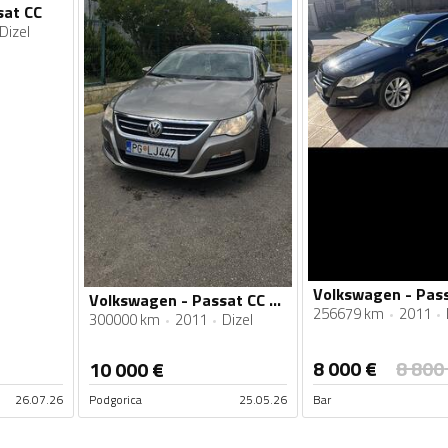
sat CC
Dizel
Volkswagen - Passat CC - 2.0
256679 km
2011
300000 km
2011
Dizel
8 000
€
8 800
10 000
€
26.07.26
Podgorica
25.05.26
Bar