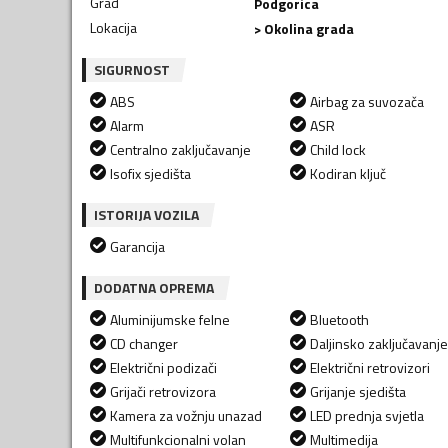
Grad
Podgorica
Lokacija
> Okolina grada
SIGURNOST
ABS
Airbag za suvozača
Alarm
ASR
Centralno zaključavanje
Child lock
Isofix sjedišta
Kodiran ključ
ISTORIJA VOZILA
Garancija
DODATNA OPREMA
Aluminijumske felne
Bluetooth
CD changer
Daljinsko zaključavanje
Električni podizači
Električni retrovizori
Grijači retrovizora
Grijanje sjedišta
Kamera za vožnju unazad
LED prednja svjetla
Multifunkcionalni volan
Multimedija