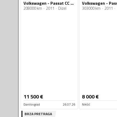
Volkswagen - Passat CC - 2.0 TDI
Volkswagen - Pas
208000 km
2011
Dizel
303000 km
2011
11 500
€
8 000
€
Danilovgrad
26.07.26
Nikšić
BRZA PRETRAGA