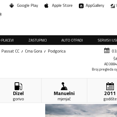
Google Play
Apple Store
AppGallery
 PLACEVI
ZASTUPNICI
AUTO OTPADI
SERVISI I U
Passat CC
Crna Gora
Podgorica
03
Ši
AD388
Broj pregleda o
Dizel
Manuelni
2011
gorivo
mjenjač
godište