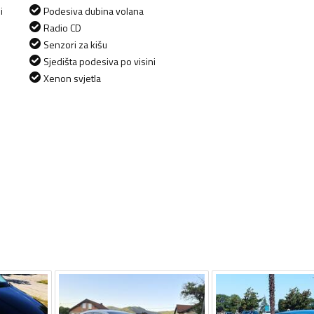
i
Podesiva dubina volana
Radio CD
Senzori za kišu
Sjedišta podesiva po visini
Xenon svjetla