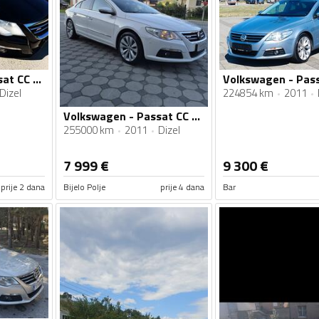
Volkswagen - Passat CC - 2.0tdi
Dizel
224854 km
2011
Volkswagen - Passat CC - tdi
255000 km
2011
Dizel
7 999
€
9 300
€
prije 2 dana
Bijelo Polje
prije 4 dana
Bar