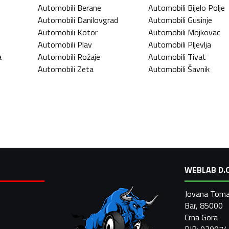
Automobili
Berane
Automobili
Bijelo Polje
Automobili
Danilovgrad
Automobili
Gusinje
Automobili
Kotor
Automobili
Mojkovac
Automobili
Plav
Automobili
Pljevlja
a
Automobili
Rožaje
Automobili
Tivat
Automobili
Zeta
Automobili
Šavnik
WEBLAB D.O
Jovana Toma
Bar, 85000
Crna Gora