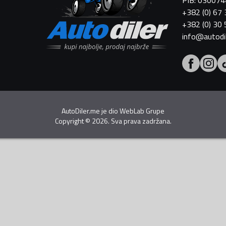
PIB: 03007
+382 (0) 67
+382 (0) 30
info@autodi
AutoDiler.me je dio
WebLab Grupe
Copyright
©
2026. Sva prava zadržana.