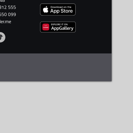
448
 312 555
 550 099
ler.me