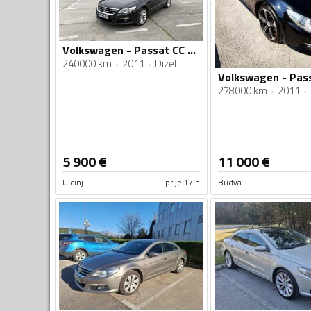
Volkswagen - Passat CC - 2.0TDI DSG 4motion
240000 km
2011
Dizel
278000 km
2011
5 900
€
11 000
€
Ulcinj
prije 17 h
Budva