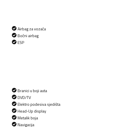
Airbag za vozača
Bočni airbag
ESP
Branici u boji auta
DVD/TV
Elektro podesiva sjedišta
Head-Up display
Metalik boja
Navigacija