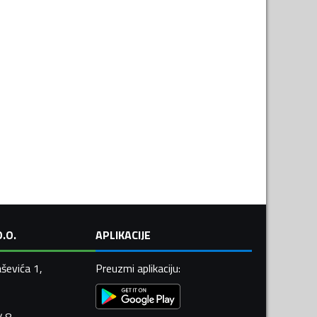
.O.
APLIKACIJE
ševića 1,
Preuzmi aplikaciju
: