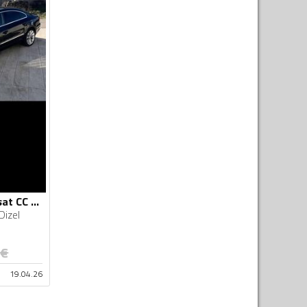
Volkswagen - Passat CC - 2.0 tdi
Dizel
€
19.04.26