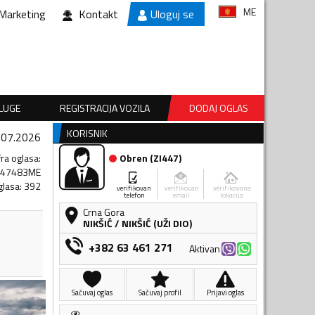
ME
Marketing
Kontakt
Uloguj se
SLUGE
REGISTRACIJA VOZILA
DODAJ OGLAS
KORISNIK
.07.2026
fra oglasa
:
Obren
(
ZI447
)
447483ME
glasa
:
392
verifikovan
verifikovan
verifikovana
telefon
email
lokacija
Crna Gora
NIKŠIĆ
/
NIKŠIĆ (UŽI DIO)
+382 63 461 271
Aktivan
Sačuvaj oglas
Sačuvaj profil
Prijavi oglas