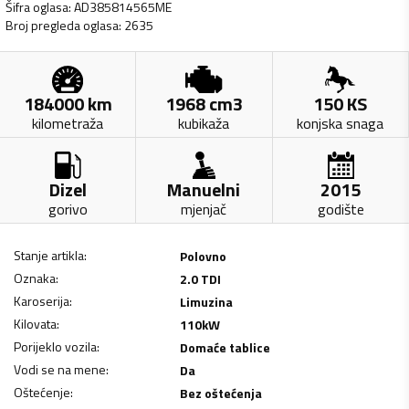
Šifra oglasa
:
AD385814565ME
Broj pregleda oglasa
:
2635
184000
km
1968
cm3
150
KS
kilometraža
kubikaža
konjska snaga
Dizel
Manuelni
2015
gorivo
mjenjač
godište
Stanje artikla
:
Polovno
Oznaka
:
2.0 TDI
Karoserija
:
Limuzina
Kilovata
:
110
kW
Porijeklo vozila
:
Domaće tablice
Vodi se na mene
:
Da
Oštećenje
:
Bez oštećenja