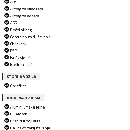
ABS
Airbag za suvozača
Airbag za vozača
ASR
Bočni airbag
Centralno zaključavanje
Child lock
ESP
Isofix sjedišta
Kodiran ključ
ISTORIJA VOZILA
Garažiran
DODATNA OPREMA
Aluminijumske felne
Bluetooth
Branici u boji auta
Daljinsko zaključavanje