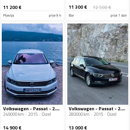
11 300
€
11 200
€
12 500
€
Pljevlja
prije 9 h
Bar
prije 1 dan
Volkswagen - Passat - 2.0 140kw 4motion
Volkswagen - Passat - 2.0 TDI
249000 km
2015
Dizel
280000 km
2015
Dizel
14 900
€
13 000
€