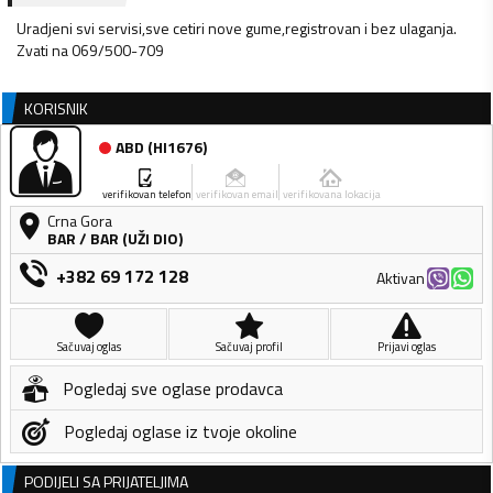
Uradjeni svi servisi,sve cetiri nove gume,registrovan i bez ulaganja.
Zvati na 069/500-709
KORISNIK
ABD
(
HI1676
)
verifikovan telefon
verifikovan email
verifikovana lokacija
Crna Gora
BAR
/
BAR (UŽI DIO)
+382 69 172 128
Aktivan
Sačuvaj oglas
Sačuvaj profil
Prijavi oglas
Pogledaj sve oglase prodavca
Pogledaj oglase iz tvoje okoline
PODIJELI SA PRIJATELJIMA