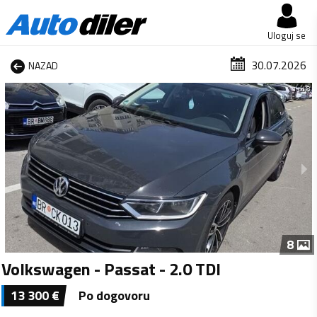
Uloguj se
30.07.2026
NAZAD
1 od 8
8
Volkswagen - Passat - 2.0 TDI
13 300
€
Po dogovoru