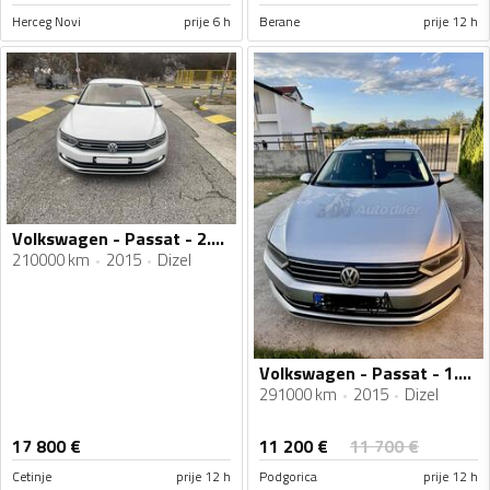
Herceg Novi
prije 6 h
Berane
prije 12 h
Volkswagen - Passat - 2.0 tdi 4motion
210000 km
2015
Dizel
Volkswagen - Passat - 1.6 tdi
291000 km
2015
Dizel
11 200
€
17 800
€
11 700
€
Cetinje
prije 12 h
Podgorica
prije 12 h