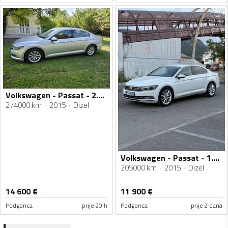
Volkswagen - Passat - 2.0 diesel 150 hp
274000 km
2015
Dizel
Volkswagen - Passat - 1.6 tdi DSG
205000 km
2015
Dizel
14 600
€
11 900
€
Podgorica
prije 20 h
Podgorica
prije 2 dana