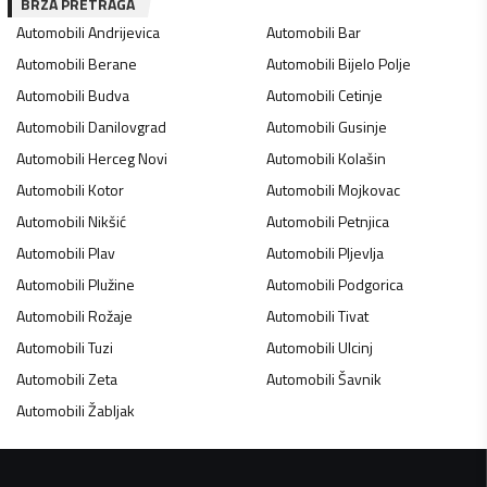
BRZA PRETRAGA
Automobili
Andrijevica
Automobili
Bar
Automobili
Berane
Automobili
Bijelo Polje
Automobili
Budva
Automobili
Cetinje
Automobili
Danilovgrad
Automobili
Gusinje
Automobili
Herceg Novi
Automobili
Kolašin
Automobili
Kotor
Automobili
Mojkovac
Automobili
Nikšić
Automobili
Petnjica
Automobili
Plav
Automobili
Pljevlja
Automobili
Plužine
Automobili
Podgorica
Automobili
Rožaje
Automobili
Tivat
Automobili
Tuzi
Automobili
Ulcinj
Automobili
Zeta
Automobili
Šavnik
Automobili
Žabljak