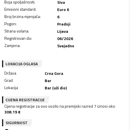
Boja spoljašnosti
:
Siva
Emisioni standard
:
Euro 6
Broj brzina mjenjača
:
6
Pogon
:
Prednji
Strana volana
:
Lijeva
Registrovan do
:
06/2026
Zamjena
:
Svejedno
LOKACIJA OGLASA
Država
Crna Gora
Grad
Bar
Lokacija
Bar (uži dio)
CIJENA REGISTRACIJE
Cijena registracije za ovo vozilo na premijski razred 7 iznosi oko
308.19
€
SIGURNOST