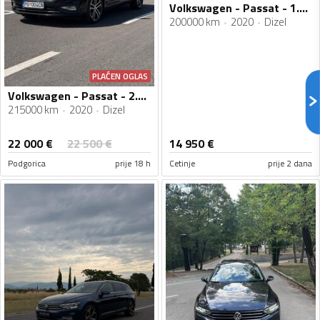
Volkswagen - Passat - 1.6//TDI//DSG//08.2020god
200000 km
2020
Dizel
PLAĆEN OGLAS
Volkswagen - Passat - 2.0 TDI DSG
215000 km
2020
Dizel
22 000
€
22 500
€
14 950
€
Podgorica
prije 18 h
Cetinje
prije 2 dana