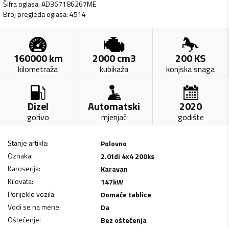
Šifra oglasa
:
AD367186267ME
Broj pregleda oglasa
:
4514
160000
km
2000
cm3
200
KS
kilometraža
kubikaža
konjska snaga
Dizel
Automatski
2020
gorivo
mjenjač
godište
Stanje artikla
:
Polovno
Oznaka
:
2.0tdi 4x4 200ks
Karoserija
:
Karavan
Kilovata
:
147
kW
Porijeklo vozila
:
Domaće tablice
Vodi se na mene
:
Da
Oštećenje
:
Bez oštećenja