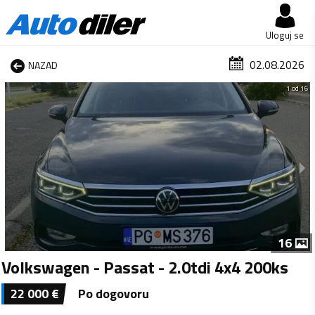
Uloguj se
02.08.2026
NAZAD
1 od 16
16
Volkswagen - Passat - 2.0tdi 4x4 200ks
22 000
€
Po dogovoru