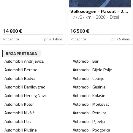
Volkswagen - Passat - 2.0 TDI
177727 km
2020
Dizel
14 800
€
16 500
€
Podgorica
prije 3 dana
Podgorica
prije 5 dana
BRZA PRETRAGA
Automobili
Andrijevica
Automobili
Bar
Automobili
Berane
Automobili
Bijelo Polje
Automobili
Budva
Automobili
Cetinje
Automobili
Danilovgrad
Automobili
Gusinje
Automobili
Herceg Novi
Automobili
Kolašin
Automobili
Kotor
Automobili
Mojkovac
Automobili
Nikšić
Automobili
Petnjica
Automobili
Plav
Automobili
Pljevlja
Automobili
Plužine
Automobili
Podgorica