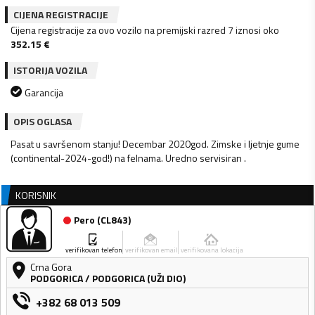
CIJENA REGISTRACIJE
Cijena registracije za ovo vozilo na premijski razred 7 iznosi oko
352.15
€
ISTORIJA VOZILA
Garancija
OPIS OGLASA
Pasat u savršenom stanju! Decembar 2020god. Zimske i ljetnje gume
(continental-2024-god!) na felnama. Uredno servisiran .
KORISNIK
Pero
(
CL843
)
verifikovan telefon
verifikovan email
verifikovana lokacija
Crna Gora
PODGORICA
/
PODGORICA (UŽI DIO)
+382 68 013 509