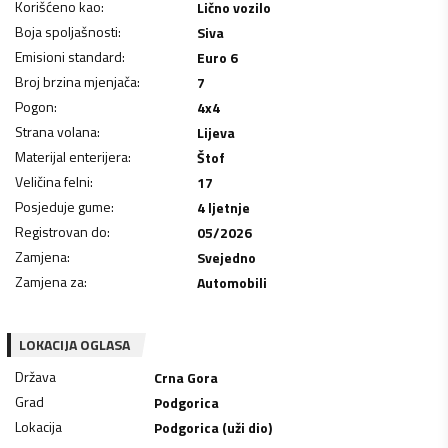
Korišćeno kao
:
Lično vozilo
Boja spoljašnosti
:
Siva
Emisioni standard
:
Euro 6
Broj brzina mjenjača
:
7
Pogon
:
4x4
Strana volana
:
Lijeva
Materijal enterijera
:
Štof
Veličina felni
:
17
Posjeduje gume
:
4 ljetnje
Registrovan do
:
05/2026
Zamjena
:
Svejedno
Zamjena za
:
Automobili
LOKACIJA OGLASA
Država
Crna Gora
Grad
Podgorica
Lokacija
Podgorica (uži dio)