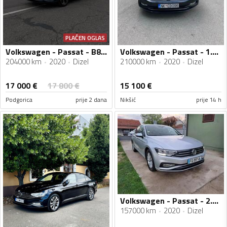
PLAĆEN OGLAS
Volkswagen - Passat - B8.5 Variant 2.0 TDI
Volkswagen - Passat - 1.6 TDI
204000 km
2020
Dizel
210000 km
2020
Dizel
17 000
€
17 800
€
15 100
€
Podgorica
prije 2 dana
Nikšić
prije 14 h
Volkswagen - Passat - 2.0 TDI restajling 8.5
157000 km
2020
Dizel