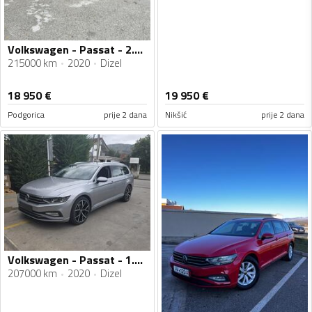
Volkswagen - Passat - 2.0 TDI
215000 km
2020
Dizel
18 950
€
19 950
€
Podgorica
prije 2 dana
Nikšić
prije 2 dana
Volkswagen - Passat - 1.6 tdi DSG
207000 km
2020
Dizel