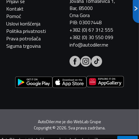
Jovana Tomaševića 1,
Prijavi se
Bar, 85000
Kontakt
Crna Gora
Pomoć
PIB: 03007448
Uslovi korišćenja
+382 (0) 67 312 555
Politika privatnosti
+382 (0) 30 550 099
Prava potrošača
info@autodiler.me
Sigurna trgovina
AutoDiler.me je dio
WebLab Grupe
Copyright
©
2026. Sva prava zadržana.