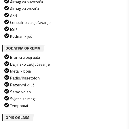
Airbag za suvozača
Airbag za vozača
ASR
Centralno zaključavanje
ESP
Kodiran ključ
DODATNA OPREMA
Branici u boji auta
Daljinsko zaključavanje
Metalik boja
Radio/Kasetofon
Rezervni ključ
Servo volan
Svjetla za maglu
Tempomat
OPIS OGLASA