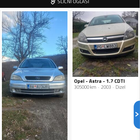
SLIČNI OGLASI
Opel - Astra - 1.7 CDTI
305000 km
2003
Dizel