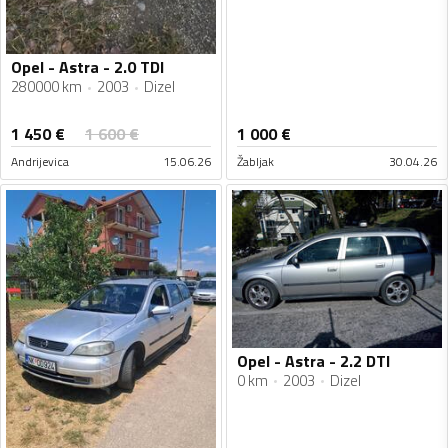
Opel - Astra - 2.0 TDI
280000 km
2003
Dizel
1 450
€
1 600
€
1 000
€
Andrijevica
15.06.26
Žabljak
30.04.26
Opel - Astra - 2.2 DTI
0 km
2003
Dizel