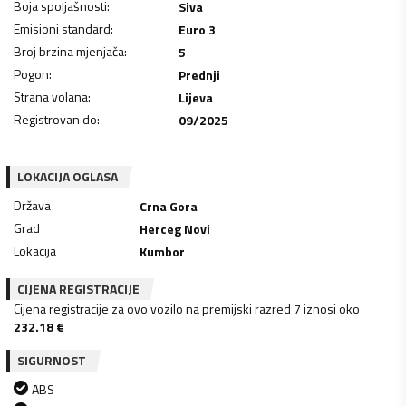
Boja spoljašnosti
:
Siva
Emisioni standard
:
Euro 3
Broj brzina mjenjača
:
5
Pogon
:
Prednji
Strana volana
:
Lijeva
Registrovan do
:
09/2025
LOKACIJA OGLASA
Država
Crna Gora
Grad
Herceg Novi
Lokacija
Kumbor
CIJENA REGISTRACIJE
Cijena registracije za ovo vozilo na premijski razred 7 iznosi oko
232.18
€
SIGURNOST
ABS