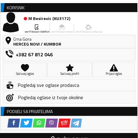
KORISNIK
M Besirevic
(
KU3172
)
verifikovan telefon
verifikovan email
verifikovana lokacija
Crna Gora
HERCEG NOVI
/
KUMBOR
+382 67 812 046
Sačuvaj oglas
Sačuvaj profil
Prijavi oglas
Pogledaj sve oglase prodavca
Pogledaj oglase iz tvoje okoline
PODIJELI SA PRIJATELJIMA