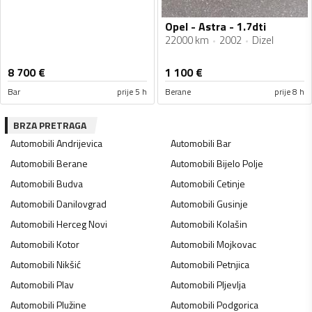
Opel - Astra - 1.7dti
22000 km
2002
Dizel
8 700
€
1 100
€
Bar
prije 5 h
Berane
prije 8 h
BRZA PRETRAGA
Automobili
Andrijevica
Automobili
Bar
Automobili
Berane
Automobili
Bijelo Polje
Automobili
Budva
Automobili
Cetinje
Automobili
Danilovgrad
Automobili
Gusinje
Automobili
Herceg Novi
Automobili
Kolašin
Automobili
Kotor
Automobili
Mojkovac
Automobili
Nikšić
Automobili
Petnjica
Automobili
Plav
Automobili
Pljevlja
Automobili
Plužine
Automobili
Podgorica