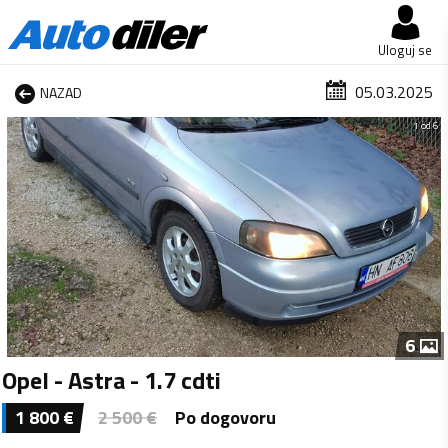
Uloguj se
05.03.2025
NAZAD
1 od 6
6
Opel - Astra - 1.7 cdti
1 800
€
2 500
€
Po dogovoru