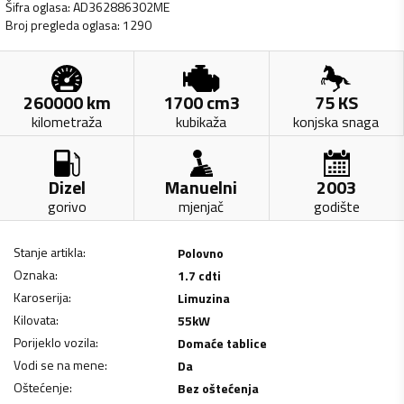
Šifra oglasa
:
AD362886302ME
Broj pregleda oglasa
:
1290
260000
km
1700
cm3
75
KS
kilometraža
kubikaža
konjska snaga
Dizel
Manuelni
2003
gorivo
mjenjač
godište
Stanje artikla
:
Polovno
Oznaka
:
1.7 cdti
Karoserija
:
Limuzina
Kilovata
:
55
kW
Porijeklo vozila
:
Domaće tablice
Vodi se na mene
:
Da
Oštećenje
:
Bez oštećenja