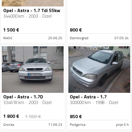
Opel - Astra - 1.7 Tdi 55kw
344000 km
2003
Dizel
1 500
€
800
€
Nikšić
25.06.25
Danilovgrad
07.05.24
Opel - Astra - 1.7D
Opel - Astra - 1.7
334618 km
2003
Dizel
300000 km
1998
Dizel
1 800
€
1 900
€
850
€
Grocka
11.06.23
Podgorica
prije 5 h