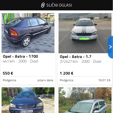
SLIČNI OGLASI
Opel - Astra - 1700
Opel - Astra - 1.7
441 km
2000
Dizel
372427 km
2000
Dizel
550
€
1 200
€
Podgorica
prije 4 dana
Podgorica
16.07.26