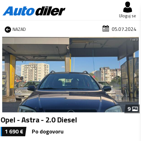
Uloguj se
05.07.2024
NAZAD
1 od 9
9
Opel - Astra - 2.0 Diesel
1 690
€
Po dogovoru