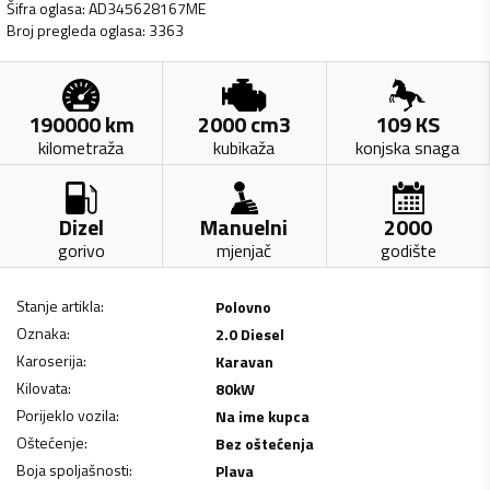
Šifra oglasa
:
AD345628167ME
Broj pregleda oglasa
:
3363
190000
km
2000
cm3
109
KS
kilometraža
kubikaža
konjska snaga
Dizel
Manuelni
2000
gorivo
mjenjač
godište
Stanje artikla
:
Polovno
Oznaka
:
2.0 Diesel
Karoserija
:
Karavan
Kilovata
:
80
kW
Porijeklo vozila
:
Na ime kupca
Oštećenje
:
Bez oštećenja
Boja spoljašnosti
:
Plava