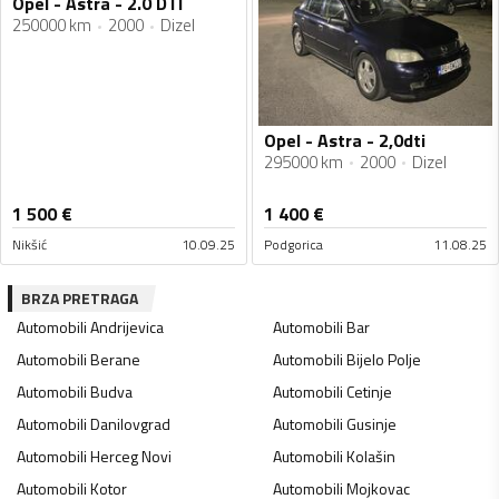
Opel - Astra - 2.0 DTI
250000 km
2000
Dizel
Opel - Astra - 2,0dti
295000 km
2000
Dizel
1 500
€
1 400
€
Nikšić
10.09.25
Podgorica
11.08.25
BRZA PRETRAGA
Automobili
Andrijevica
Automobili
Bar
Automobili
Berane
Automobili
Bijelo Polje
Automobili
Budva
Automobili
Cetinje
Automobili
Danilovgrad
Automobili
Gusinje
Automobili
Herceg Novi
Automobili
Kolašin
Automobili
Kotor
Automobili
Mojkovac