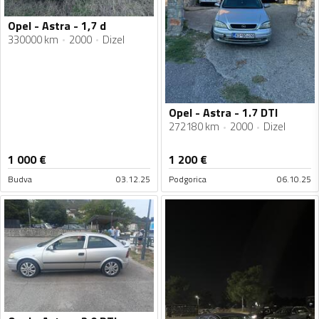
Opel - Astra - 1,7 d
330000 km
2000
Dizel
Opel - Astra - 1.7 DTI
272180 km
2000
Dizel
1 000
€
1 200
€
Budva
03.12.25
Podgorica
06.10.25