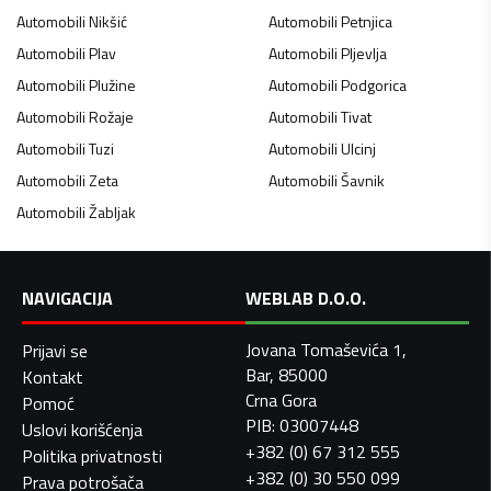
Automobili
Nikšić
Automobili
Petnjica
Automobili
Plav
Automobili
Pljevlja
Automobili
Plužine
Automobili
Podgorica
Automobili
Rožaje
Automobili
Tivat
Automobili
Tuzi
Automobili
Ulcinj
Automobili
Zeta
Automobili
Šavnik
Automobili
Žabljak
NAVIGACIJA
WEBLAB D.O.O.
Jovana Tomaševića 1,
Prijavi se
Bar, 85000
Kontakt
Crna Gora
Pomoć
PIB: 03007448
Uslovi korišćenja
+382 (0) 67 312 555
Politika privatnosti
+382 (0) 30 550 099
Prava potrošača