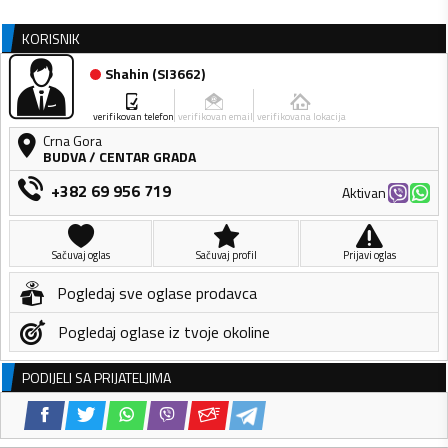
KORISNIK
Shahin
(
SI3662
)
verifikovan telefon
verifikovan email
verifikovana lokacija
Crna Gora
BUDVA
/
CENTAR GRADA
+382 69 956 719
Aktivan
Sačuvaj oglas
Sačuvaj profil
Prijavi oglas
Pogledaj sve oglase prodavca
Pogledaj oglase iz tvoje okoline
PODIJELI SA PRIJATELJIMA