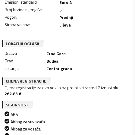
Emisioni standard
:
Euro 4
Broj brzina mjenjača
:
5
Pogon
:
Prednji
Strana volana
:
Lijeva
LOKACIJA OGLASA
Država
Crna Gora
Grad
Budva
Lokacija
Centar grada
CIJENA REGISTRACIJE
Cijena registracije za ovo vozilo na premijski razred 7 iznosi oko
262.83
€
SIGURNOST
ABS
Airbag za suvozača
Airbag za vozača