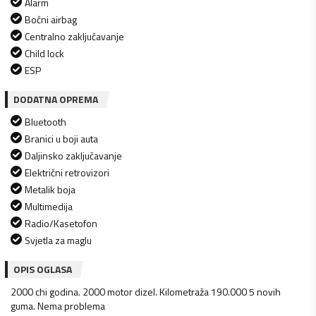
Alarm
Bočni airbag
Centralno zaključavanje
Child lock
ESP
DODATNA OPREMA
Bluetooth
Branici u boji auta
Daljinsko zaključavanje
Električni retrovizori
Metalik boja
Multimedija
Radio/Kasetofon
Svjetla za maglu
OPIS OGLASA
2000 chi godina. 2000 motor dizel. Kilometraža 190.000 5 novih
guma. Nema problema