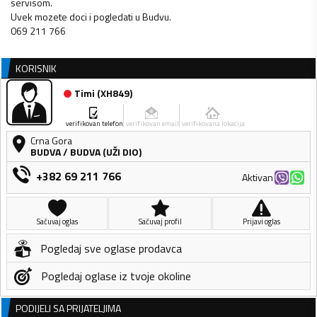
servisom.
Uvek mozete doci i pogledati u Budvu.
069 211 766
KORISNIK
Timi
(
XH849
)
verifikovan telefon
verifikovan email
verifikovana lokacija
Crna Gora
BUDVA
/
BUDVA (UŽI DIO)
+382 69 211 766
Aktivan
Sačuvaj oglas
Sačuvaj profil
Prijavi oglas
Pogledaj sve oglase prodavca
Pogledaj oglase iz tvoje okoline
PODIJELI SA PRIJATELJIMA