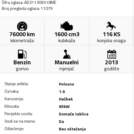
Šifra oglasa
:
AD311306518ME
Broj pregleda oglasa
:
11079
76000
km
1600
cm3
116
KS
kilometraža
kubikaža
konjska snaga
Benzin
Manuelni
2013
gorivo
mjenjač
godište
Stanje artikla
:
Polovno
Oznaka
:
1.6
Karoserija
:
Hečbek
Kilovata
:
85
kW
Porijeklo vozila
:
Domaće tablice
Vodi se na mene
:
Da
Oštećenje
:
Bez oštećenja