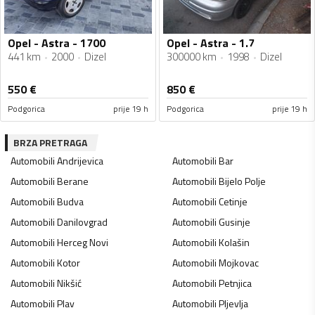
Opel - Astra - 1700
Opel - Astra - 1.7
441 km
2000
Dizel
300000 km
1998
Dizel
550
€
850
€
Podgorica
prije 19 h
Podgorica
prije 19 h
BRZA PRETRAGA
Automobili
Andrijevica
Automobili
Bar
Automobili
Berane
Automobili
Bijelo Polje
Automobili
Budva
Automobili
Cetinje
Automobili
Danilovgrad
Automobili
Gusinje
Automobili
Herceg Novi
Automobili
Kolašin
Automobili
Kotor
Automobili
Mojkovac
Automobili
Nikšić
Automobili
Petnjica
Automobili
Plav
Automobili
Pljevlja