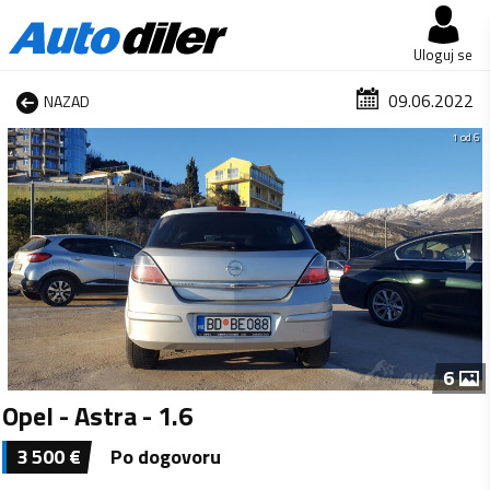
Uloguj se
09.06.2022
NAZAD
1 od 6
6
Opel - Astra - 1.6
3 500
€
Po dogovoru