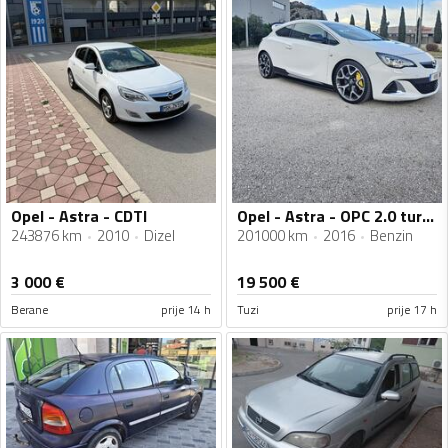
Opel - Astra - CDTI
Opel - Astra - OPC 2.0 turbo benzin 280ks
243876 km
2010
Dizel
201000 km
2016
Benzin
3 000
€
19 500
€
Berane
prije 14 h
Tuzi
prije 17 h