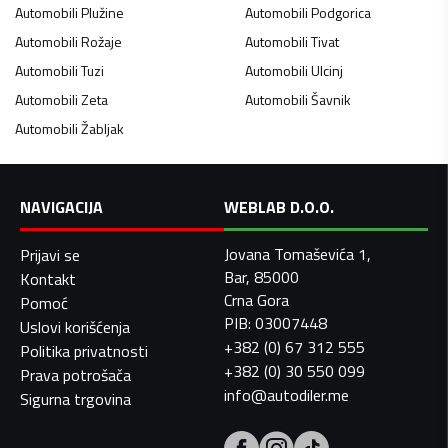
Automobili
Plužine
Automobili
Podgorica
Automobili
Rožaje
Automobili
Tivat
Automobili
Tuzi
Automobili
Ulcinj
Automobili
Zeta
Automobili
Šavnik
Automobili
Žabljak
NAVIGACIJA
WEBLAB D.O.O.
Jovana Tomaševića 1,
Prijavi se
Bar, 85000
Kontakt
Crna Gora
Pomoć
PIB: 03007448
Uslovi korišćenja
+382 (0) 67 312 555
Politika privatnosti
+382 (0) 30 550 099
Prava potrošača
info@autodiler.me
Sigurna trgovina