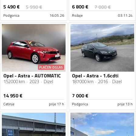
5 490
€
6 800
€
5 990
€
7 000
€
Podgorica
16.05.26
Rožaje
03.11.24
PLAĆEN OGLAS
Opel - Astra - AUTOMATIC
Opel - Astra - 1.6cdti
152000 km
2023
Dizel
187000 km
2016
Dizel
14 950
€
7 000
€
Cetinje
prije 17 h
Podgorica
prije 13 h