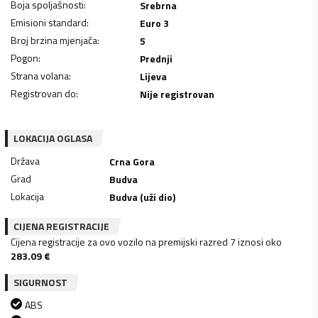
Boja spoljašnosti
:
Srebrna
Emisioni standard
:
Euro 3
Broj brzina mjenjača
:
5
Pogon
:
Prednji
Strana volana
:
Lijeva
Registrovan do
:
Nije registrovan
LOKACIJA OGLASA
Država
Crna Gora
Grad
Budva
Lokacija
Budva (uži dio)
CIJENA REGISTRACIJE
Cijena registracije za ovo vozilo na premijski razred 7 iznosi oko
283.09
€
SIGURNOST
ABS