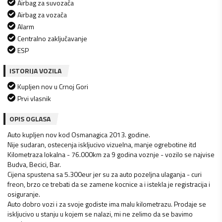
Airbag za suvozača
Airbag za vozača
Alarm
Centralno zaključavanje
ESP
ISTORIJA VOZILA
Kupljen nov u Crnoj Gori
Prvi vlasnik
OPIS OGLASA
Auto kupljen nov kod Osmanagica 2013. godine.
Nije sudaran, ostecenja iskljucivo vizuelna, manje ogrebotine itd
Kilometraza lokalna - 76.000km za 9 godina voznje - vozilo se najvise
Budva, Becici, Bar.
Cijena spustena sa 5.300eur jer su za auto pozeljna ulaganja - curi
freon, brzo ce trebati da se zamene kocnice a i istekla je registracija i
osiguranje.
Auto dobro vozi i za svoje godiste ima malu kilometrazu. Prodaje se
iskljucivo u stanju u kojem se nalazi, mi ne zelimo da se bavimo