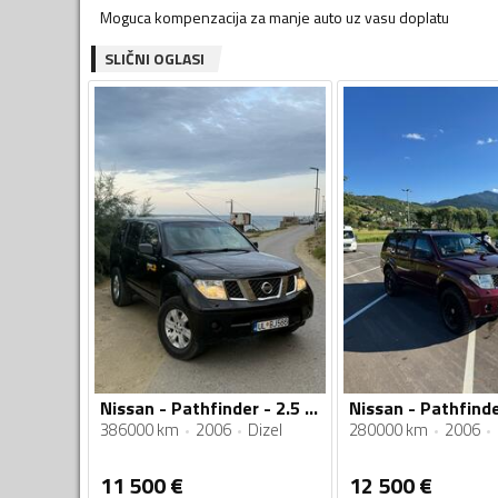
Moguca kompenzacija za manje auto uz vasu doplatu
SLIČNI OGLASI
Nissan - Pathfinder - 2.5 CDI
386000 km
2006
Dizel
280000 km
2006
11 500
€
12 500
€