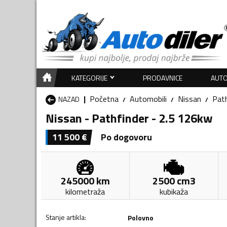
KATEGORIJE
PRODAVNICE
AUTO
Početna
Automobili
Nissan
Path
NAZAD
Nissan - Pathfinder - 2.5 126kw
11 500
€
Po dogovoru
245000
km
2500
cm3
kilometraža
kubikaža
Stanje artikla
:
Polovno