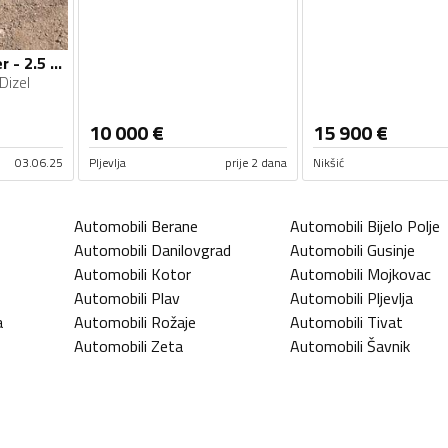
Nissan - Pathfinder - 2.5 126 kw
Dizel
10 000
€
15 900
€
03.06.25
Pljevlja
prije 2 dana
Nikšić
Automobili
Berane
Automobili
Bijelo Polje
Automobili
Danilovgrad
Automobili
Gusinje
Automobili
Kotor
Automobili
Mojkovac
Automobili
Plav
Automobili
Pljevlja
a
Automobili
Rožaje
Automobili
Tivat
Automobili
Zeta
Automobili
Šavnik