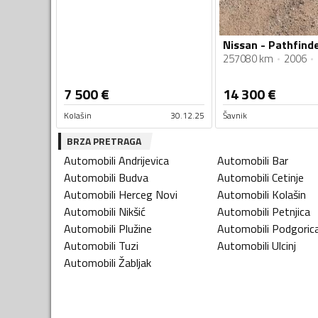
257080 km
2006
7 500
€
14 300
€
Kolašin
30.12.25
Šavnik
BRZA PRETRAGA
Automobili
Andrijevica
Automobili
Bar
Automobili
Budva
Automobili
Cetinje
Automobili
Herceg Novi
Automobili
Kolašin
Automobili
Nikšić
Automobili
Petnjica
Automobili
Plužine
Automobili
Podgoric
Automobili
Tuzi
Automobili
Ulcinj
Automobili
Žabljak