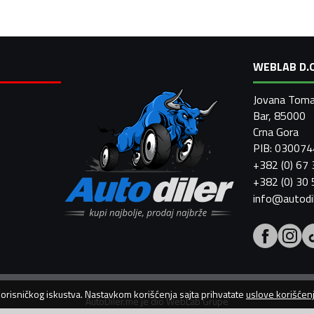
WEBLAB D.O
Jovana Toma
Bar, 85000
Crna Gora
PIB: 03007
+382 (0) 67
+382 (0) 30
info@autodi
 korisničkog iskustva. Nastavkom korišćenja sajta prihvatate
uslove korišćen
AutoDiler.me je dio
WebLab Grupe