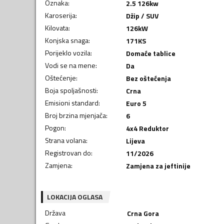
Oznaka
:
2.5 126kw
Karoserija
:
Džip / SUV
Kilovata
:
126
kW
Konjska snaga
:
171
KS
Porijeklo vozila
:
Domaće tablice
Vodi se na mene
:
Da
Oštećenje
:
Bez oštećenja
Boja spoljašnosti
:
Crna
Emisioni standard
:
Euro 5
Broj brzina mjenjača
:
6
Pogon
:
4x4 Reduktor
Strana volana
:
Lijeva
Registrovan do
:
11/2026
Zamjena
:
Zamjena za jeftinije
LOKACIJA OGLASA
Država
Crna Gora