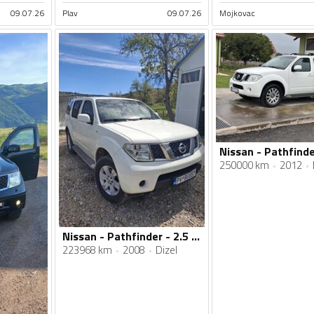
09.07.26
Plav
09.07.26
Mojkovac
250000 km
2012
Nissan - Pathfinder - 2.5 dci
223968 km
2008
Dizel