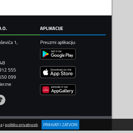
.O.
APLIKACIJE
ševića 1,
Preuzmi aplikaciju
:
448
 312 555
 550 099
ler.me
ja
i
politiku privatnosti
.
PRIHVATI I ZATVORI