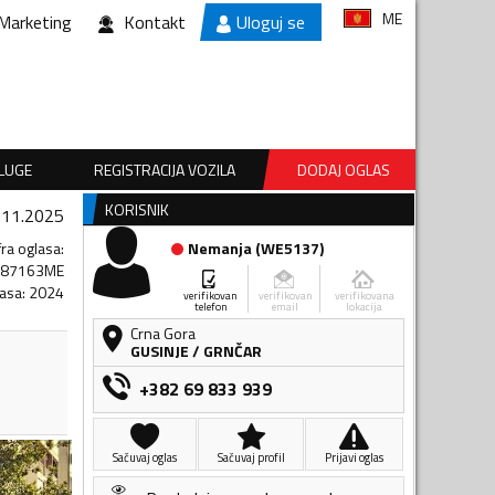
ME
Marketing
Kontakt
Uloguj se
SLUGE
REGISTRACIJA VOZILA
DODAJ OGLAS
KORISNIK
.11.2025
fra oglasa
:
Nemanja
(
WE5137
)
687163ME
lasa
:
2024
verifikovan
verifikovan
verifikovana
telefon
email
lokacija
Crna Gora
GUSINJE
/
GRNČAR
+382 69 833 939
Sačuvaj oglas
Sačuvaj profil
Prijavi oglas