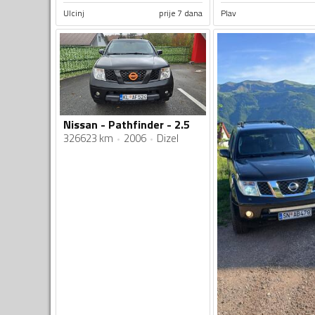
Ulcinj
prije 7 dana
Plav
Nissan - Pathfinder - 2.5
326623 km
2006
Dizel