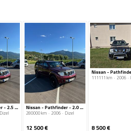
Nissan - Pathfinde
111111 km
2006
Nissan - Pathfinder - 2.5 126. kw
Nissan - Pathfinder - 2.0 126
Dizel
280000 km
2006
Dizel
12 500
€
8 500
€