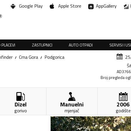
Google Play
Apple Store
AppGallery
 PLACEVI
ZASTUPNICI
AUTO OTPADI
SERVISI I U
finder
Crna Gora
Podgorica
25
Ši
AD376
Broj pregleda og
Dizel
Manuelni
2006
gorivo
mjenjač
godište