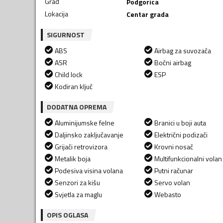
Grad
Podgorica
Lokacija
Centar grada
SIGURNOST
ABS
Airbag za suvozača
ASR
Bočni airbag
Child lock
ESP
Kodiran ključ
DODATNA OPREMA
Aluminijumske felne
Branici u boji auta
Daljinsko zaključavanje
Električni podizači
Grijači retrovizora
Krovni nosač
Metalik boja
Multifunkcionalni volan
Podesiva visina volana
Putni računar
Senzori za kišu
Servo volan
Svjetla za maglu
Webasto
OPIS OGLASA