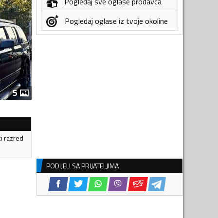
Pogledaj sve oglase prodavca
Pogledaj oglase iz tvoje okoline
5
ki razred
PODIJELI SA PRIJATELJIMA