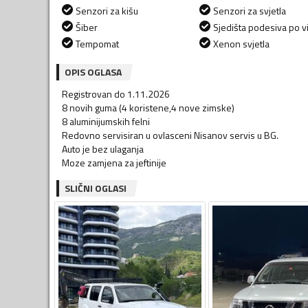
Senzori za kišu
Senzori za svjetla
Šiber
Sjedišta podesiva po vi
Tempomat
Xenon svjetla
OPIS OGLASA
Registrovan do 1.11.2026
8 novih guma (4 koristene,4 nove zimske)
8 aluminijumskih felni
Redovno servisiran u ovlasceni Nisanov servis u BG.
Auto je bez ulaganja
Moze zamjena za jeftinije
SLIČNI OGLASI