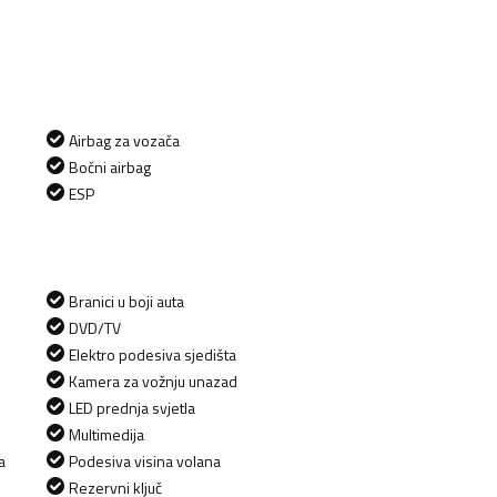
Airbag za vozača
Bočni airbag
ESP
Branici u boji auta
DVD/TV
Elektro podesiva sjedišta
Kamera za vožnju unazad
LED prednja svjetla
Multimedija
a
Podesiva visina volana
Rezervni ključ