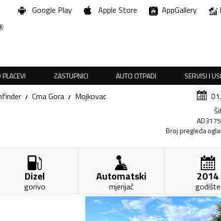
Google Play
Apple Store
AppGallery
 PLACEVI
ZASTUPNICI
AUTO OTPADI
SERVISI I U
finder
Crna Gora
Mojkovac
01
Ši
AD317
Broj pregleda ogla
Dizel
Automatski
2014
gorivo
mjenjač
godište