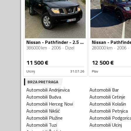
Nissan - Pathfinder - 2.5 CDI
386000 km
2006
Dizel
280000 km
2006
11 500
€
12 500
€
Ulcinj
31.07.26
Plav
BRZA PRETRAGA
Automobili
Andrijevica
Automobili
Bar
Automobili
Budva
Automobili
Cetinje
Automobili
Herceg Novi
Automobili
Kolašin
Automobili
Nikšić
Automobili
Petnjica
Automobili
Plužine
Automobili
Podgoric
Automobili
Tuzi
Automobili
Ulcinj