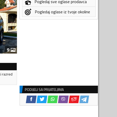
Pogledaj sve oglase prodavca
Pogledaj oglase iz tvoje okoline
9
ki razred
PODIJELI SA PRIJATELJIMA