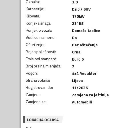
Oznaka
:
3.0
Karoserija
:
Džip / SUV
Kilovata
:
170
kW
Konjska snaga
:
231
KS
Porijeklo vozila
:
Domaće tablice
Vodi se na mene
:
Da
Oštećenje
:
Bez oštećenja
Boja spoljašnosti
:
Crna
Emisioni standard
:
Euro 6
Broj brzina mjenjača
:
7
Pogon
:
4x4 Reduktor
Strana volana
:
Lijeva
Registrovan do
:
11/2026
Zamjena
:
Zamjena za jeftinije
Zamjena za
:
Automobili
LOKACIJA OGLASA