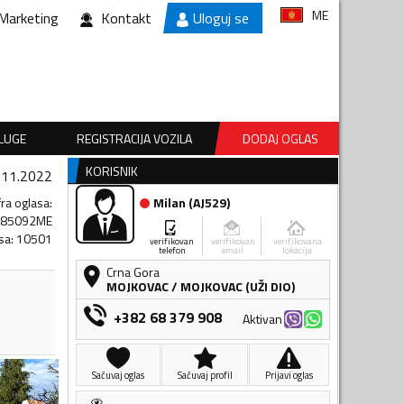
ME
Marketing
Kontakt
Uloguj se
SLUGE
REGISTRACIJA VOZILA
DODAJ OGLAS
KORISNIK
.11.2022
fra oglasa
:
Milan
(
AJ529
)
585092ME
sa
:
10501
verifikovan
verifikovan
verifikovana
telefon
email
lokacija
Crna Gora
MOJKOVAC
/
MOJKOVAC (UŽI DIO)
+382 68 379 908
Aktivan
Sačuvaj oglas
Sačuvaj profil
Prijavi oglas