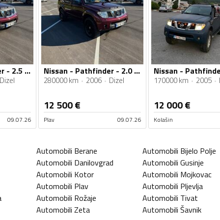
Nissan - Pathfinder - 2.5 126. kw
Nissan - Pathfinder - 2.0 126
Nissan - Pathfinde
Dizel
280000 km
2006
Dizel
170000 km
2005
12 500
€
12 000
€
09.07.26
Plav
09.07.26
Kolašin
Automobili
Berane
Automobili
Bijelo Polje
Automobili
Danilovgrad
Automobili
Gusinje
Automobili
Kotor
Automobili
Mojkovac
Automobili
Plav
Automobili
Pljevlja
a
Automobili
Rožaje
Automobili
Tivat
Automobili
Zeta
Automobili
Šavnik