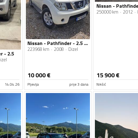
250000 km
2012
Nissan - Pathfinder - 2.5 dci
223968 km
2008
Dizel
r - 2.5
izel
10 000
€
15 900
€
14.04.26
Pljevlja
prije 3 dana
Nikšić