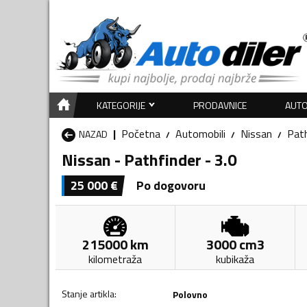
KATEGORIJE
PRODAVNICE
AUTO
Početna
Automobili
Nissan
Path
NAZAD
Nissan - Pathfinder - 3.0
25 000
€
Po dogovoru
215000
km
3000
cm3
kilometraža
kubikaža
Stanje artikla
:
Polovno