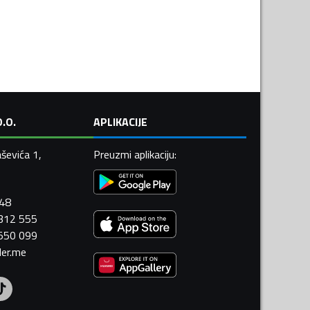
.O.
APLIKACIJE
ševića 1,
Preuzmi aplikaciju
:
448
 312 555
 550 099
ler.me