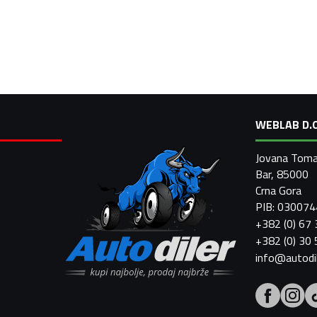
WEBLAB D.O
Jovana Toma
Bar, 85000
Crna Gora
PIB: 03007
+382 (0) 67
+382 (0) 30
info@autodi