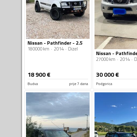
Nissan - Pathfinder - 2.5
180000 km
2014
Dizel
Nissan - Pathfinde
27000 km
2014
D
18 900
€
30 000
€
Budva
prije 7 dana
Podgorica