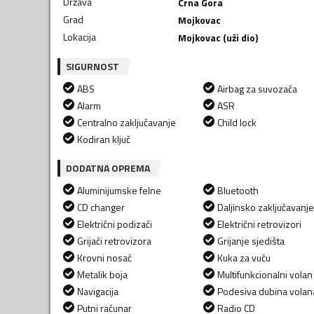
Država
Crna Gora
Grad
Mojkovac
Lokacija
Mojkovac (uži dio)
SIGURNOST
ABS
Airbag za suvozača
Alarm
ASR
Centralno zaključavanje
Child lock
Kodiran ključ
DODATNA OPREMA
Aluminijumske felne
Bluetooth
CD changer
Daljinsko zaključavanje
Električni podizači
Električni retrovizori
Grijači retrovizora
Grijanje sjedišta
Krovni nosač
Kuka za vuču
Metalik boja
Multifunkcionalni volan
Navigacija
Podesiva dubina volan
Putni računar
Radio CD