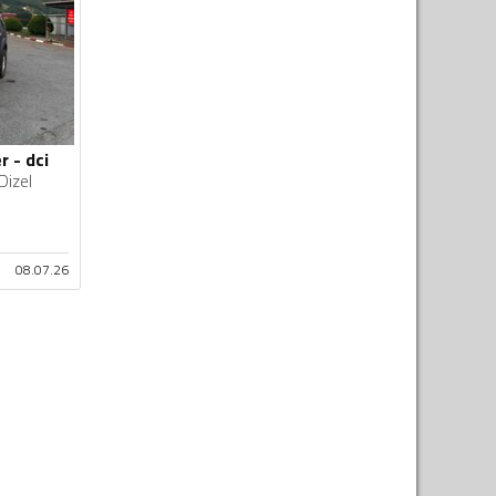
r - dci
Dizel
08.07.26