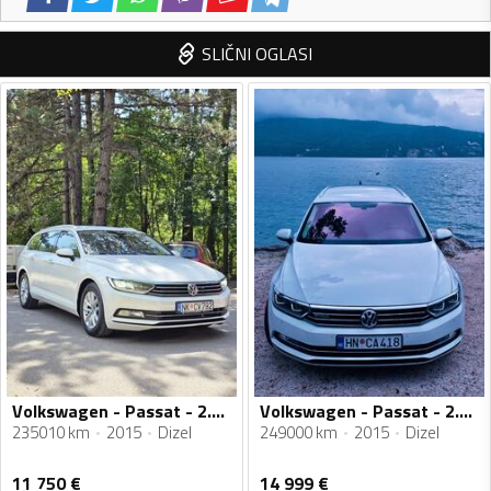
SLIČNI OGLASI
Volkswagen - Passat - 2.0TDI, 150KS, original km
Volkswagen - Passat - 2.0 140kw 4motion
235010 km
2015
Dizel
249000 km
2015
Dizel
11 750
€
14 999
€