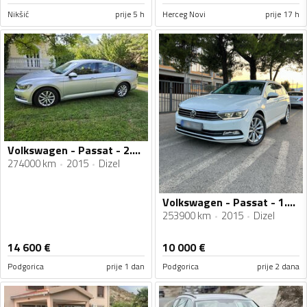
Nikšić
prije 5 h
Herceg Novi
prije 17 h
Volkswagen - Passat - 2.0 diesel 150 hp
274000 km
2015
Dizel
Volkswagen - Passat - 1.6 Tdi
253900 km
2015
Dizel
14 600
€
10 000
€
Podgorica
prije 1 dan
Podgorica
prije 2 dana