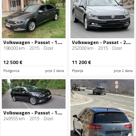
Volkswagen - Passat - 1.6 tdi
Volkswagen - Passat - 2.0 tdi
198000 km
2015
Dizel
252000 km
2015
Dizel
12 500
€
11 200
€
Podgorica
prije 2 dana
Pljevlja
prije 2 dana
Volkswagen - Passat - 1.6 TDI
249555 km
2015
Dizel