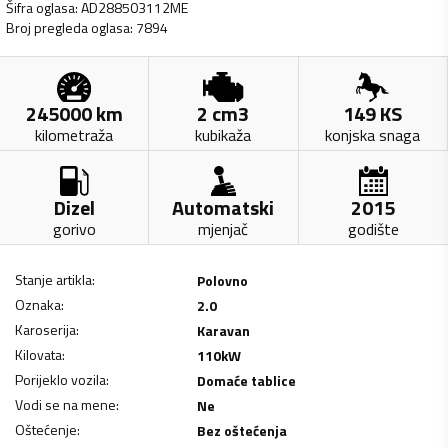
Šifra oglasa
:
AD288503112ME
Broj pregleda oglasa
:
7894
245000
km
2
cm3
149
KS
kilometraža
kubikaža
konjska snaga
Dizel
Automatski
2015
gorivo
mjenjač
godište
Stanje artikla
:
Polovno
Oznaka
:
2.0
Karoserija
:
Karavan
Kilovata
:
110
kW
Porijeklo vozila
:
Domaće tablice
Vodi se na mene
:
Ne
Oštećenje
:
Bez oštećenja