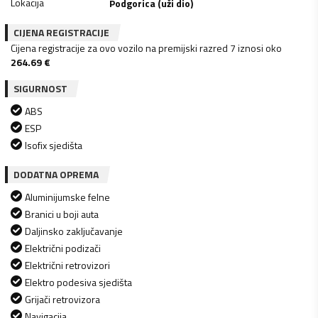
Lokacija
Podgorica (uži dio)
CIJENA REGISTRACIJE
Cijena registracije za ovo vozilo na premijski razred 7 iznosi oko
264.69
€
SIGURNOST
ABS
ESP
Isofix sjedišta
DODATNA OPREMA
Aluminijumske felne
Branici u boji auta
Daljinsko zaključavanje
Električni podizači
Električni retrovizori
Elektro podesiva sjedišta
Grijači retrovizora
Navigacija