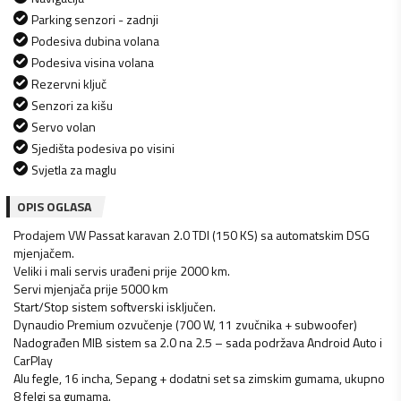
Parking senzori - zadnji
Podesiva dubina volana
Podesiva visina volana
Rezervni ključ
Senzori za kišu
Servo volan
Sjedišta podesiva po visini
Svjetla za maglu
OPIS OGLASA
Prodajem VW Passat karavan 2.0 TDI (150 KS) sa automatskim DSG
mjenjačem.
Veliki i mali servis urađeni prije 2000 km.
Servi mjenjača prije 5000 km
Start/Stop sistem softverski isključen.
Dynaudio Premium ozvučenje (700 W, 11 zvučnika + subwoofer)
Nadograđen MIB sistem sa 2.0 na 2.5 – sada podržava Android Auto i
CarPlay
Alu fegle, 16 incha, Sepang + dodatni set sa zimskim gumama, ukupno
8 felgi sa gumama.