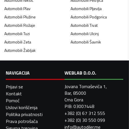
Automobili
Nikšić
Automobili
Petnjica
Automobili
Plav
Automobili
Pljevlja
Automobili
Plužine
Automobili
Podgorica
Automobili
Rožaje
Automobili
Tivat
Automobili
Tuzi
Automobili
Ulcinj
Automobili
Zeta
Automobili
Šavnik
Automobili
Žabljak
NAVIGACIJA
WEBLAB D.O.O.
Jovana Tomaševića 1,
Prijavi se
Bar, 85000
Kontakt
Crna Gora
Pomoć
PIB: 03007448
Uslovi korišćenja
+382 (0) 67 312 555
Politika privatnosti
+382 (0) 30 550 099
Prava potrošača
info@autodiler.me
Sigurna trgovina