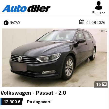
Uloguj se
02.08.2026
NAZAD
1 od 16
16
Volkswagen - Passat - 2.0
12 900
€
Po dogovoru