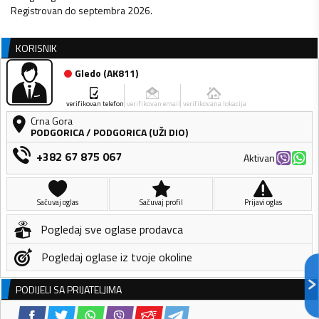
Registrovan do septembra 2026.
KORISNIK
Gledo
(
AK811
)
verifikovan telefon
verifikovan email
verifikovana lokacija
Crna Gora
PODGORICA
/
PODGORICA (UŽI DIO)
+382 67 875 067
Aktivan
Sačuvaj oglas
Sačuvaj profil
Prijavi oglas
Pogledaj sve oglase prodavca
Pogledaj oglase iz tvoje okoline
PODIJELI SA PRIJATELJIMA