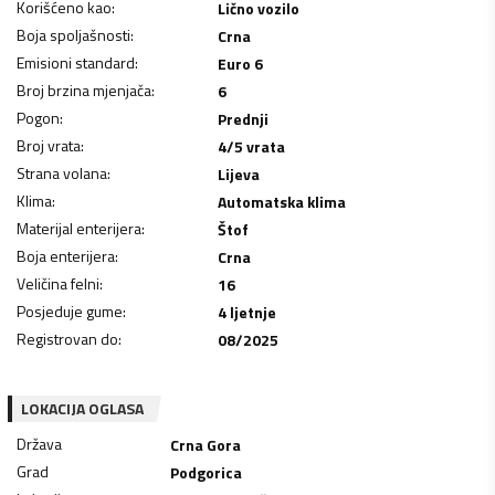
Korišćeno kao
:
Lično vozilo
Boja spoljašnosti
:
Crna
Emisioni standard
:
Euro 6
Broj brzina mjenjača
:
6
Pogon
:
Prednji
Broj vrata
:
4/5 vrata
Strana volana
:
Lijeva
Klima
:
Automatska klima
Materijal enterijera
:
Štof
Boja enterijera
:
Crna
Veličina felni
:
16
Posjeduje gume
:
4 ljetnje
Registrovan do
:
08/2025
LOKACIJA OGLASA
Država
Crna Gora
Grad
Podgorica