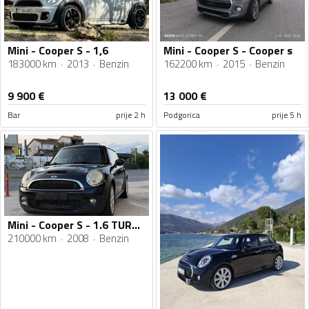
Mini - Cooper S - 1,6
Mini - Cooper S - Cooper s
183000 km
2013
Benzin
162200 km
2015
Benzin
9 900
€
13 000
€
Bar
prije 2 h
Podgorica
prije 5 h
Mini - Cooper S - 1.6 TURBO
210000 km
2008
Benzin