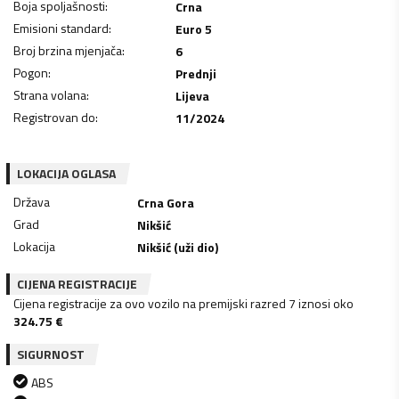
Boja spoljašnosti
:
Crna
Emisioni standard
:
Euro 5
Broj brzina mjenjača
:
6
Pogon
:
Prednji
Strana volana
:
Lijeva
Registrovan do
:
11/2024
LOKACIJA OGLASA
Država
Crna Gora
Grad
Nikšić
Lokacija
Nikšić (uži dio)
CIJENA REGISTRACIJE
Cijena registracije za ovo vozilo na premijski razred 7 iznosi oko
324.75
€
SIGURNOST
ABS