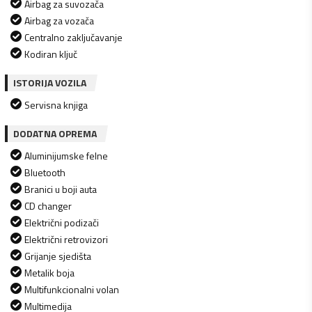
Airbag za suvozača
Airbag za vozača
Centralno zaključavanje
Kodiran ključ
ISTORIJA VOZILA
Servisna knjiga
DODATNA OPREMA
Aluminijumske felne
Bluetooth
Branici u boji auta
CD changer
Električni podizači
Električni retrovizori
Grijanje sjedišta
Metalik boja
Multifunkcionalni volan
Multimedija