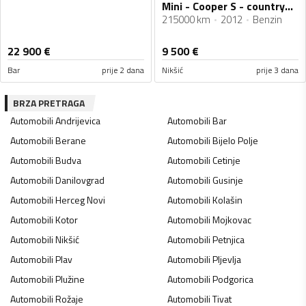
Mini - Cooper S - countryman cooper s
215000 km
2012
Benzin
22 900
€
9 500
€
Bar
prije 2 dana
Nikšić
prije 3 dana
BRZA PRETRAGA
Automobili
Andrijevica
Automobili
Bar
Automobili
Berane
Automobili
Bijelo Polje
Automobili
Budva
Automobili
Cetinje
Automobili
Danilovgrad
Automobili
Gusinje
Automobili
Herceg Novi
Automobili
Kolašin
Automobili
Kotor
Automobili
Mojkovac
Automobili
Nikšić
Automobili
Petnjica
Automobili
Plav
Automobili
Pljevlja
Automobili
Plužine
Automobili
Podgorica
Automobili
Rožaje
Automobili
Tivat