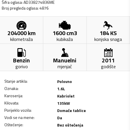
Šifra oglasa
:
AD338274836ME
Broj pregleda oglasa
:
4876
204000
km
1600
cm3
184
KS
kilometraža
kubikaža
konjska snaga
Benzin
Manuelni
2011
gorivo
mjenjač
godište
Stanje artikla
:
Polovno
Oznaka
:
1.6L
Karoserija
:
Kabriolet
Kilovata
:
135
kW
Porijeklo vozila
:
Domaće tablice
Vodi se na mene
:
Da
Oštećenje
:
Bez oštećenja