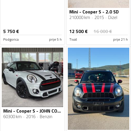
Mini - Cooper S - 2.0 SD
210000 km
2015
Dizel
12 500
€
5 750
€
16 000
€
Podgorica
prije 5 h
Tivat
prije 21 h
Mini - Cooper S - JOHN COOPER WORKS
60300 km
2016
Benzin