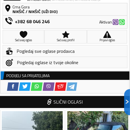
Crna Gora
NIKŠIĆ
/
NIKŠIĆ (UŽI DIO)
+382 68 046 246
Aktivan
Sačuvaj oglas
Sačuvaj profil
Prijavi oglas
Pogledaj sve oglase prodavca
Pogledaj oglase iz tvoje okoline
PODIJELI SA PRIJATELJIMA
SLIČNI OGLASI