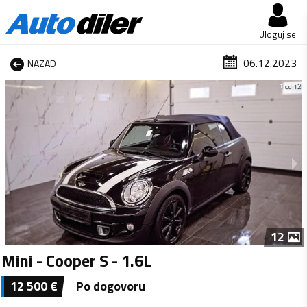
Uloguj se
06.12.2023
NAZAD
1 od 12
12
Mini - Cooper S - 1.6L
12 500
€
Po dogovoru