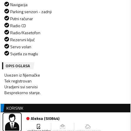
Navigacija
Parking senzori - zadnji
Putni računar
Radio CD
Radio/Kasetofon
Rezervni ključ
Servo volan
Svjetla za maglu
OPIS OGLASA
Uvezen iz Njemačke
Tek registrovan
Uradjeni svi servisi
Besprekorno stanje.
KORISNIK
Aleksa
(
SI0844
)
verifikovan telefon
verifikovan email
verifikovana lokacija