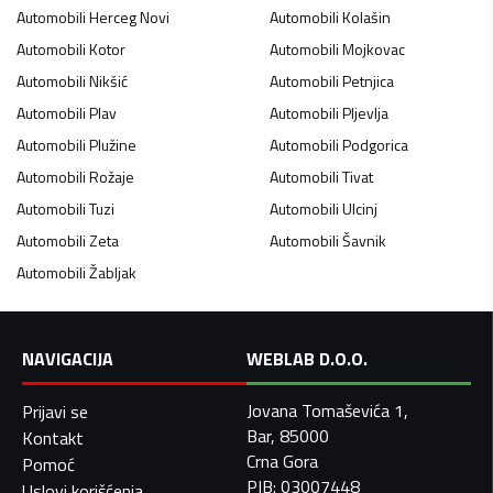
Automobili
Herceg Novi
Automobili
Kolašin
Automobili
Kotor
Automobili
Mojkovac
Automobili
Nikšić
Automobili
Petnjica
Automobili
Plav
Automobili
Pljevlja
Automobili
Plužine
Automobili
Podgorica
Automobili
Rožaje
Automobili
Tivat
Automobili
Tuzi
Automobili
Ulcinj
Automobili
Zeta
Automobili
Šavnik
Automobili
Žabljak
NAVIGACIJA
WEBLAB D.O.O.
Jovana Tomaševića 1,
Prijavi se
Bar, 85000
Kontakt
Crna Gora
Pomoć
PIB: 03007448
Uslovi korišćenja