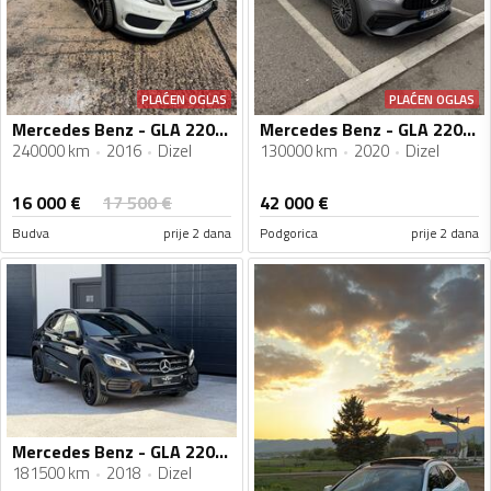
PLAĆEN OGLAS
PLAĆEN OGLAS
Mercedes Benz - GLA 220 - GLA 220D 4MATIC AMG
Mercedes Benz - GLA 220 - AMG 4 MATIC LIMITED EDITION
240000 km
2016
Dizel
130000 km
2020
Dizel
16 000
€
17 500
€
42 000
€
Budva
prije 2 dana
Podgorica
prije 2 dana
Mercedes Benz - GLA 220 - 4MATIC AMG Line - Night Edition (Premium Plus)
181500 km
2018
Dizel