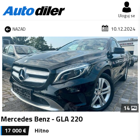
Uloguj se
10.12.2024
NAZAD
1 od 14
14
Mercedes Benz - GLA 220
17 000
€
Hitno