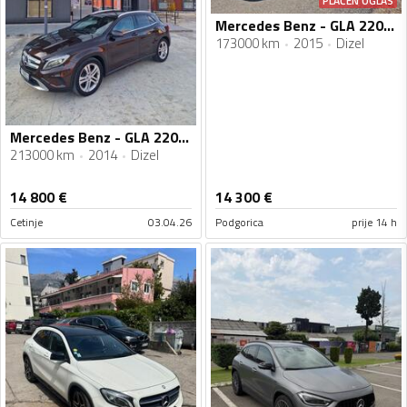
PLAĆEN OGLAS
Mercedes Benz - GLA 220 - 220 cdi
173000 km
2015
Dizel
Mercedes Benz - GLA 220 - 2.2 cdi
213000 km
2014
Dizel
14 800
€
14 300
€
Cetinje
03.04.26
Podgorica
prije 14 h