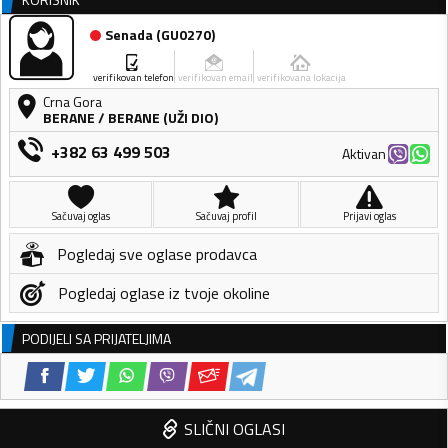
Senada
(
GU0270
)
verifikovan telefon
verifikovan email
verifikovana lokacija
Crna Gora
BERANE
/
BERANE (UŽI DIO)
+382 63 499 503
Aktivan
Sačuvaj oglas
Sačuvaj profil
Prijavi oglas
Pogledaj sve oglase prodavca
Pogledaj oglase iz tvoje okoline
PODIJELI SA PRIJATELJIMA
SLIČNI OGLASI