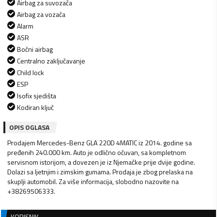
Airbag za suvozača
Airbag za vozača
Alarm
ASR
Bočni airbag
Centralno zaključavanje
Child lock
ESP
Isofix sjedišta
Kodiran ključ
OPIS OGLASA
Prodajem Mercedes-Benz GLA 220D 4MATIC iz 2014. godine sa
pređenih 240.000 km. Auto je odlično očuvan, sa kompletnom
servisnom istorijom, a dovezen je iz Njemačke prije dvije godine.
Dolazi sa ljetnjim i zimskim gumama. Prodaja je zbog prelaska na
skuplji automobil. Za više informacija, slobodno nazovite na
+38269506333.
KORISNIK