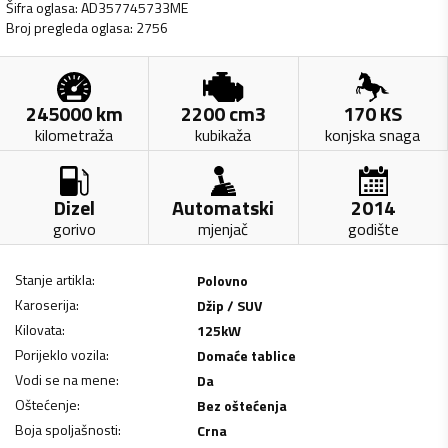
Šifra oglasa
:
AD357745733ME
Broj pregleda oglasa
:
2756
245000
km
2200
cm3
170
KS
kilometraža
kubikaža
konjska snaga
Dizel
Automatski
2014
gorivo
mjenjač
godište
Stanje artikla
:
Polovno
Karoserija
:
Džip / SUV
Kilovata
:
125
kW
Porijeklo vozila
:
Domaće tablice
Vodi se na mene
:
Da
Oštećenje
:
Bez oštećenja
Boja spoljašnosti
:
Crna