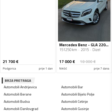
Mercedes Benz - GLA 220 - 2.2 CDI
151250 km
2015
Dizel
17 000
€
21 700
€
18 000
€
Podgorica
prije 1 dan
Nikšić
prije 7 dana
BRZA PRETRAGA
Automobili
Andrijevica
Automobili
Bar
Automobili
Berane
Automobili
Bijelo Polje
Automobili
Budva
Automobili
Cetinje
Automobili
Danilovgrad
Automobili
Gusinje