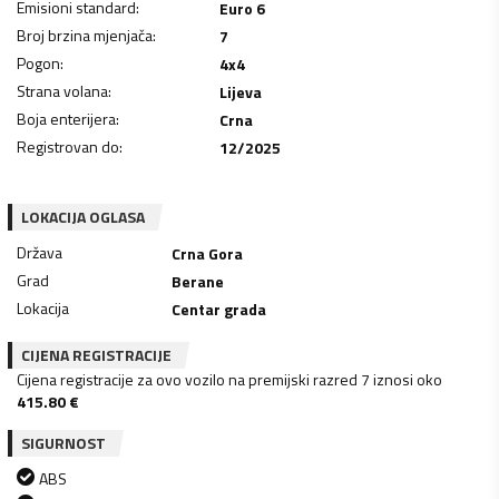
Emisioni standard
:
Euro 6
Broj brzina mjenjača
:
7
Pogon
:
4x4
Strana volana
:
Lijeva
Boja enterijera
:
Crna
Registrovan do
:
12/2025
LOKACIJA OGLASA
Država
Crna Gora
Grad
Berane
Lokacija
Centar grada
CIJENA REGISTRACIJE
Cijena registracije za ovo vozilo na premijski razred 7 iznosi oko
415.80
€
SIGURNOST
ABS