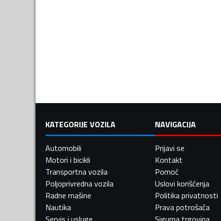
KATEGORIJE VOZILA
NAVIGACIJA
Automobili
Prijavi se
Motori i bicikli
Kontakt
Transportna vozila
Pomoć
Poljoprivredna vozila
Uslovi korišćenja
Radne mašine
Politika privatnosti
Nautika
Prava potrošača
Servis i usluge
Sigurna trgovina