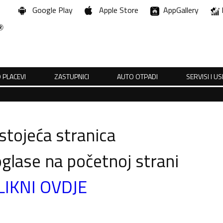
Google Play
Apple Store
AppGallery
 PLACEVI
ZASTUPNICI
AUTO OTPADI
SERVISI I U
tojeća stranica
glase na početnoj strani
LIKNI OVDJE