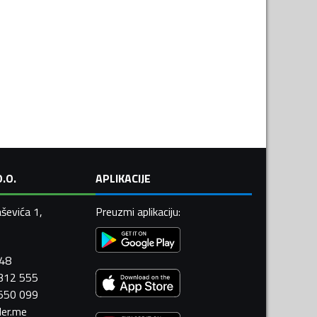
.O.
APLIKACIJE
ševića 1,
Preuzmi aplikaciju
:
448
 312 555
 550 099
ler.me