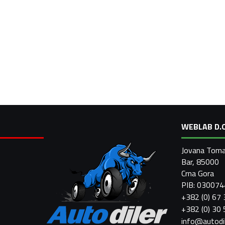
WEBLAB D.O
Jovana Toma
Bar, 85000
Crna Gora
PIB: 03007
+382 (0) 67
+382 (0) 30
info@autodi