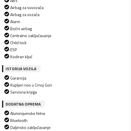
ABS
Airbag za suvozača
Airbag za vozača
Alarm
Bočni airbag
Centralno zaključavanje
Child lock
ESP
Kodiran ključ
ISTORIJA VOZILA
Garancija
Kupljen nov u Crnoj Gori
Servisna knjiga
DODATNA OPREMA
Aluminijumske felne
Bluetooth
Daljinsko zaključavanje