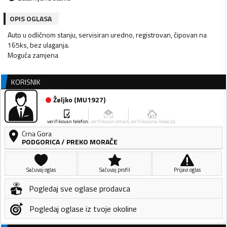
OPIS OGLASA
Auto u odličnom stanju, servisiran uredno, registrovan, čipovan na
165ks, bez ulaganja.
Moguća zamjena
KORISNIK
Željko
(
MU1927
)
verifikovan telefon
verifikovan email
verifikovana lokacija
Crna Gora
PODGORICA
/
PREKO MORAČE
Sačuvaj oglas
Sačuvaj profil
Prijavi oglas
Pogledaj sve oglase prodavca
Pogledaj oglase iz tvoje okoline