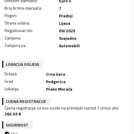
Emisioni standard
:
Euro 5
Broj brzina mjenjača
:
7
Pogon
:
Prednji
Strana volana
:
Lijeva
Registrovan do
:
09/2025
Zamjena
:
Svejedno
Zamjena za
:
Automobili
LOKACIJA OGLASA
Država
Crna Gora
Grad
Podgorica
Lokacija
Preko Morače
CIJENA REGISTRACIJE
Cijena registracije za ovo vozilo na premijski razred 7 iznosi oko
265.63
€
SIGURNOST