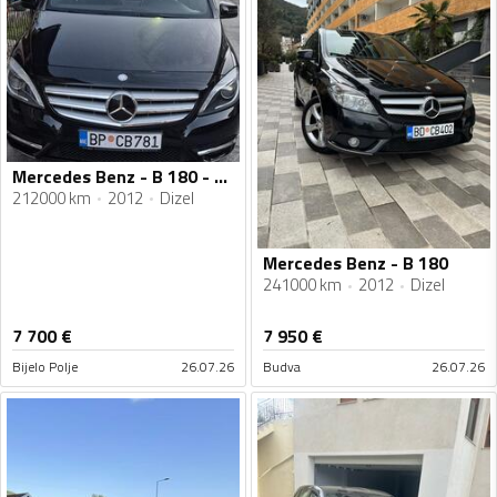
Mercedes Benz - B 180 - C 180 CDI
212000 km
2012
Dizel
Mercedes Benz - B 180
241000 km
2012
Dizel
7 700
€
7 950
€
Bijelo Polje
26.07.26
Budva
26.07.26