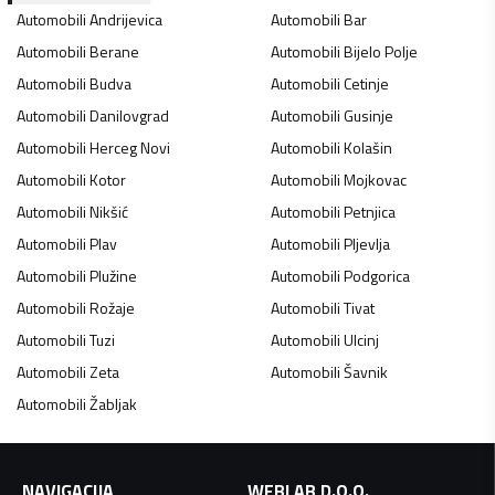
Automobili
Andrijevica
Automobili
Bar
Automobili
Berane
Automobili
Bijelo Polje
Automobili
Budva
Automobili
Cetinje
Automobili
Danilovgrad
Automobili
Gusinje
Automobili
Herceg Novi
Automobili
Kolašin
Automobili
Kotor
Automobili
Mojkovac
Automobili
Nikšić
Automobili
Petnjica
Automobili
Plav
Automobili
Pljevlja
Automobili
Plužine
Automobili
Podgorica
Automobili
Rožaje
Automobili
Tivat
Automobili
Tuzi
Automobili
Ulcinj
Automobili
Zeta
Automobili
Šavnik
Automobili
Žabljak
NAVIGACIJA
WEBLAB D.O.O.