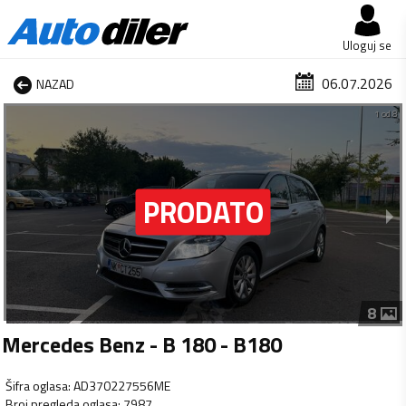
Uloguj se
06.07.2026
NAZAD
1 od 8
8
Mercedes Benz - B 180 - B180
Šifra oglasa
:
AD370227556ME
Broj pregleda oglasa
:
7987