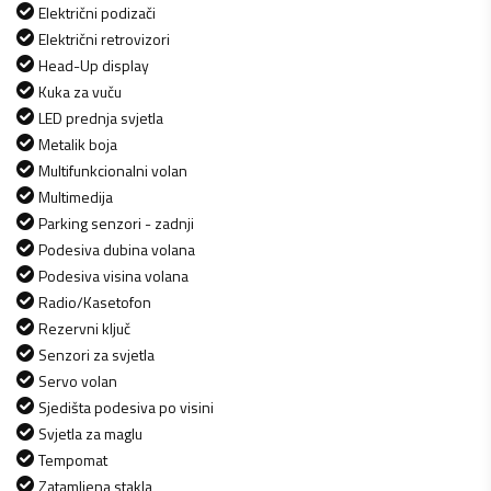
Električni podizači
Električni retrovizori
Head-Up display
Kuka za vuču
LED prednja svjetla
Metalik boja
Multifunkcionalni volan
Multimedija
Parking senzori - zadnji
Podesiva dubina volana
Podesiva visina volana
Radio/Kasetofon
Rezervni ključ
Senzori za svjetla
Servo volan
Sjedišta podesiva po visini
Svjetla za maglu
Tempomat
Zatamljena stakla