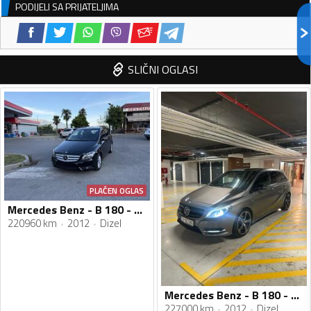
PODIJELI SA PRIJATELJIMA
SLIČNI OGLASI
PLAĆEN OGLAS
Mercedes Benz - B 180 - CDI
220960 km
2012
Dizel
Mercedes Benz - B 180 - 1.8cdi AMG
227000 km
2012
Dizel