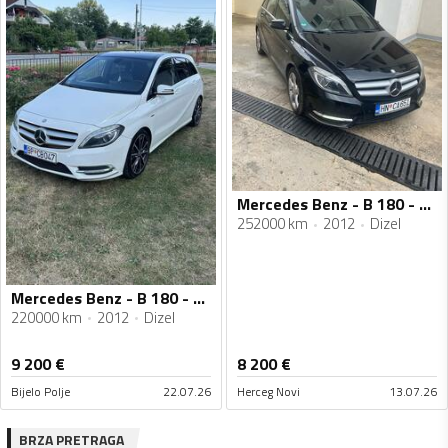
Mercedes Benz - B 180 - Cdi
252000 km
2012
Dizel
Mercedes Benz - B 180 - b180
220000 km
2012
Dizel
9 200
€
8 200
€
Bijelo Polje
22.07.26
Herceg Novi
13.07.26
BRZA PRETRAGA