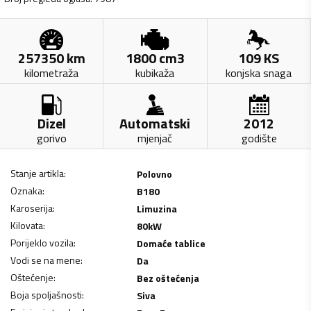
257350
km
1800
cm3
109
KS
kilometraža
kubikaža
konjska snaga
Dizel
Automatski
2012
gorivo
mjenjač
godište
Stanje artikla
:
Polovno
Oznaka
:
B180
Karoserija
:
Limuzina
Kilovata
:
80
kW
Porijeklo vozila
:
Domaće tablice
Vodi se na mene
:
Da
Oštećenje
:
Bez oštećenja
Boja spoljašnosti
:
Siva