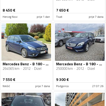
8 450
€
7 650
€
Herceg Novi
prije 1 dan
Tivat
prije 7 dana
Mercedes Benz - B 180 - w246
Mercedes Benz - B 180 - B 180 CDI
264565 km
2012
Dizel
250000 km
2012
Dizel
7 550
€
9 300
€
Nikšić
prije 7 dana
Podgorica
27.07.26